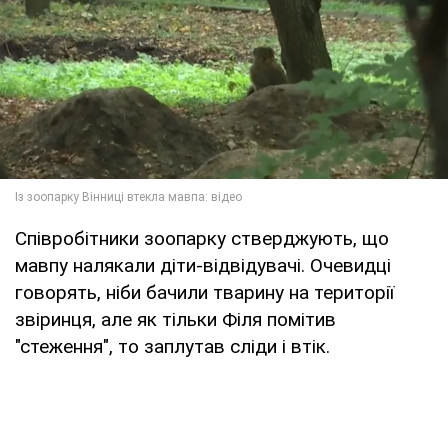
Співробітники зоопарку стверджують, що
мавпу налякали діти-відвідувачі. Очевидці
говорять, ніби бачили тварину на території
звіринця, але як тільки Філя помітив
"стеження", то заплутав сліди і втік.