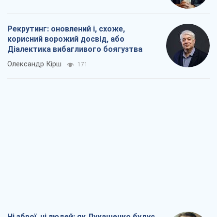
Рекрутинг: оновлений і, схоже,
корисний ворожий досвід, або
Діалектика вибагливого боягузтва
Олександр Кірш
171
Ні зброї, ні людей: як Лукашенко будує