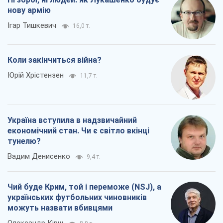
нову армію
Ігар Тишкевич
16,0 т.
Коли закінчиться війна?
Юрій Хрістензен
11,7 т.
Україна вступила в надзвичайний
економічний стан. Чи є світло вкінці
тунелю?
Вадим Денисенко
9,4 т.
Чий буде Крим, той і переможе (NSJ), а
українських футбольних чиновників
можуть назвати вбивцями
Олександр Кірш