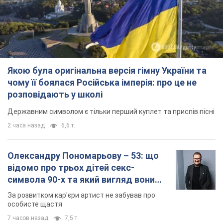
Якою була оригінальна версія гімну України та
чому її боялася Російська імперія: про це не
розповідають у школі
Державним символом є тільки перший куплет та приспів пісні
2 часа назад
6,6 т.
Олександру Пономарьову – 53: що
відомо про трьох дітей секс-
символа 90-х та який вигляд вони
мають
За розвитком кар'єри артист не забував про
особисте щастя
7 часов назад
7,5 т.