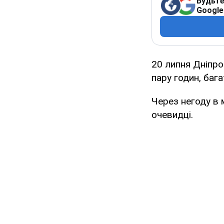
Будьте
Google
20 липня Дніпр
пару годин, баг
Через негоду в 
очевидці.