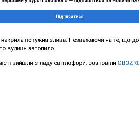
 першими у курсі головного — підпишіться на Новини на
Підписатися
о накрила потужна злива. Незважаючи на те, що д
ато вулиць затопило.
місті вийшли з ладу світлофори, розповіли
OBOZR