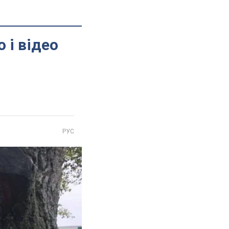
 і відео
РУС