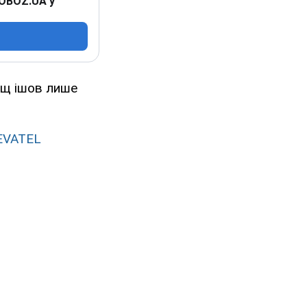
 OBOZ.UA у
ощ ішов лише
EVATEL