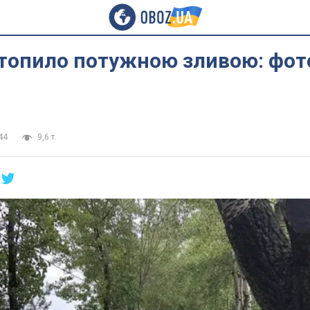
топило потужною зливою: фото
44
9,6 т.