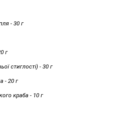
ля - 30 г
0 г
ої стиглості) - 30 г
 - 20 г
ого краба - 10 г