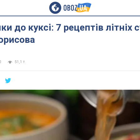
и до куксі: 7 рецептів літніх с
орисова
0
51,1 т.