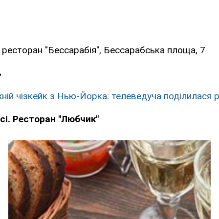
ресторан "Бессарабія", Бессарабська площа, 7
ь
ній чізкейк з Нью-Йорка: телеведуча поділилася 
сі. Ресторан "Любчик"