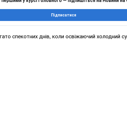
 першими у курсі головного — підпишіться на Новини на
Підписатися
ато спекотних днів, коли освіжаючий холодний с