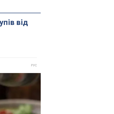
упів від
РУС