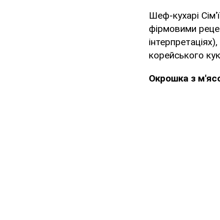
Шеф-кухарі Сім'
фірмовими рецеп
інтерпретаціях)
корейського кук
Окрошка з м'яс