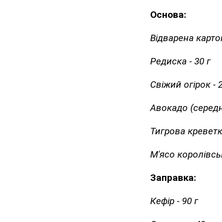
Основа:
Відварена картоп
Редиска - 30 г
Свіжий огірок - 2
Авокадо (середнь
Тигрова креветка
М'ясо королівськ
Заправка:
Кефір - 90 г