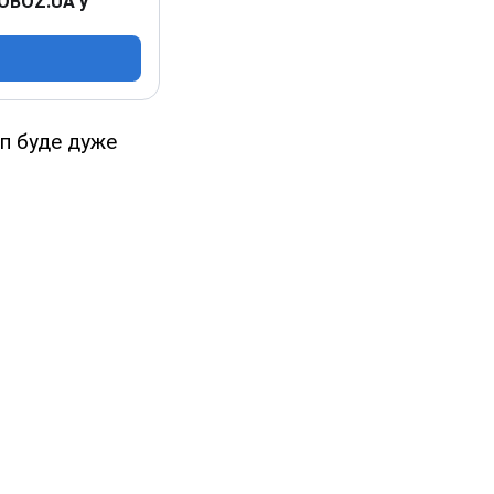
 OBOZ.UA у
уп буде дуже