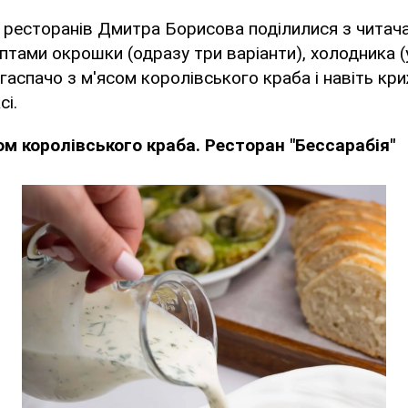
ї ресторанів Дмитра Борисова поділилися з чита
тами окрошки (одразу три варіанти), холодника (
, гаспачо з м'ясом королівського краба і навіть кр
сі.
ом королівського краба. Ресторан "Бессарабія"