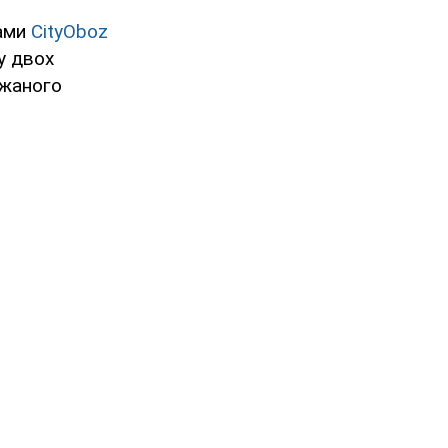
чами
CityOboz
у двох
ижаного