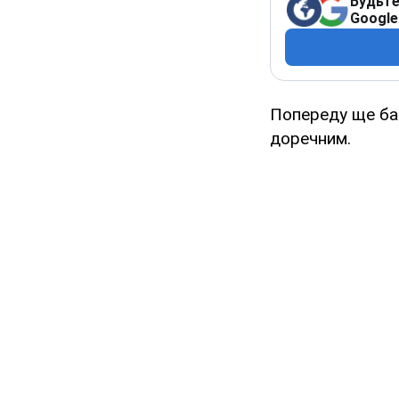
Будьте
Google
Попереду ще баг
доречним.