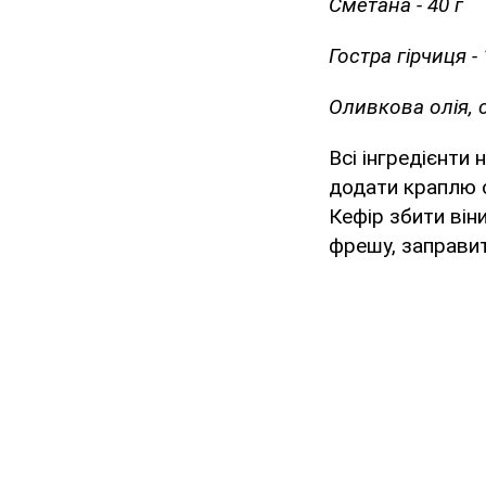
Сметана - 40 г
Гостра гірчиця - 
Оливкова олія, 
Всі інгредієнти
додати краплю о
Кефір збити він
фрешу, заправит