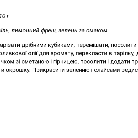
10 г
сіль, лимонний фреш, зелень за смаком
 нарізати дрібними кубиками, перемішати, посолити
ливкової олії для аромату, перекласти в тарілку, 
ичком зі сметаною і гірчицею, посолити і додати 
и окрошку. Прикрасити зеленню і слайсами редис