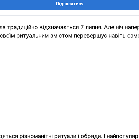
Підписатися
ла традиційно відзначається 7 липня. Але ніч напе
 своїм ритуальним змістом перевершує навіть сам
яться різноманітні ритуали і обряди. І найпопулярн