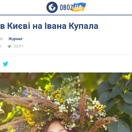
 в Києві на Івана Купала
ко
Журнал
0
53,9 т.