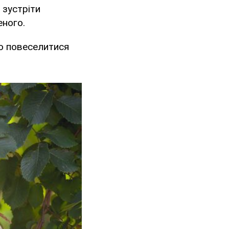
 зустріти
еного.
о повеселитися