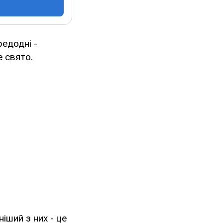
редодні -
е свято.
іший з них - це