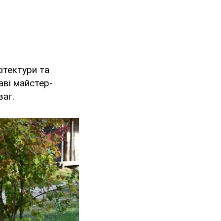
ітектури та
каві майстер-
ваг.