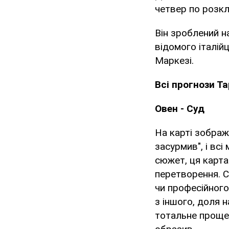
четвер по розкл
Він зроблений н
відомого італій
Маркезі.
Всі прогнози Т
Овен - Суд
На карті зображ
засурмив", і вс
сюжет, ця карта
перетворення. С
чи професійного 
з іншого, доля 
тотальне прощенн