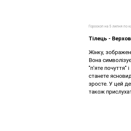
Тілець - Верхо
Жінку, зображен
Вона символізує 
"п'яте почуття" 
станете ясновид
зросте. У цей д
також прислухат