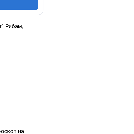
т" Рибам,
роскоп на