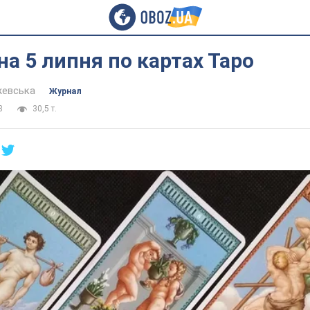
на 5 липня по картах Таро
жевська
Журнал
8
30,5 т.