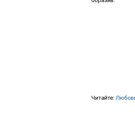
образив.
Читайте:
Любовн