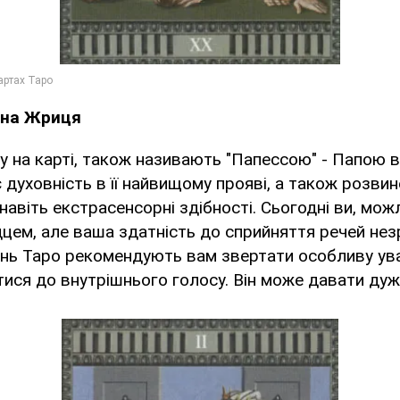
вна Жриця
у на карті, також називають "Папессою" - Папою в
духовність в її найвищому прояві, а також розвине
і навіть екстрасенсорні здібності. Сьогодні ви, можл
цем, але ваша здатність до сприйняття речей не
ень Таро рекомендують вам звертати особливу уваг
ися до внутрішнього голосу. Він може давати дуже