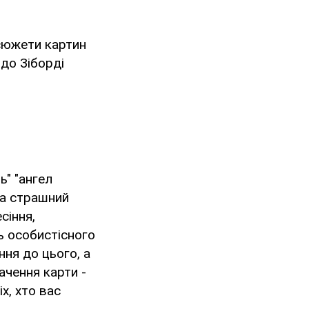
 сюжети картин
ідо Зіборді
ь" "ангел
на страшний
сіння,
ь особистісного
ння до цього, а
ачення карти -
х, хто вас