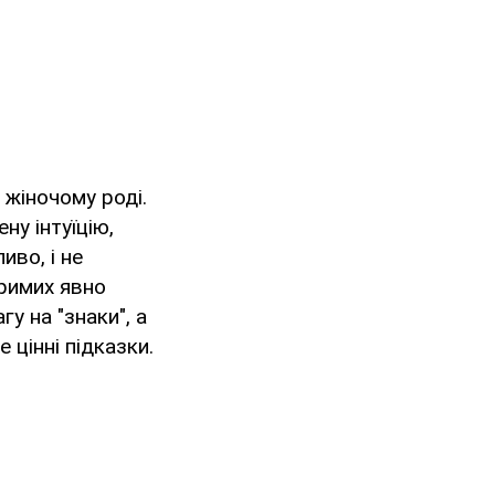
 жіночому роді.
ну інтуїцію,
иво, і не
зримих явно
у на "знаки", а
 цінні підказки.