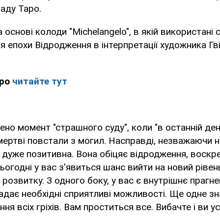
аду Таро.
а основі колоди "Michelangelo", в якій використані
ця епохи Відродження в інтерпретації художника Гв
аро
читайте тут
ено момент "страшного суду", коли "в останній ден
і мертві повстали з могил. Насправді, незважаючи 
 дуже позитивна. Вона обіцяє відродження, воскре
ьогодні у вас з'явиться шанс вийти на новий рівен
розвитку. З одного боку, у вас є внутрішнє прагне
надає необхідні сприятливі можливості. Ще одне зн
я всіх гріхів. Вам проститься все. Вибачте і ви усі