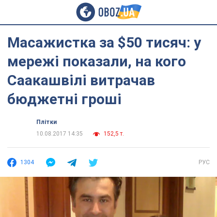
Масажистка за $50 тисяч: у
мережі показали, на кого
Саакашвілі витрачав
бюджетні гроші
Плітки
10.08.2017 14:35
152,5 т.
1304
РУС