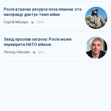
Росія втрачає ресурси поза планом: хто
насправді диктує темп війни
Сергій Місюра
10,4 т.
Захід проспав загрозу: Росія може
перевірити НАТО війною
Леонід Невзлін
4,4 т.