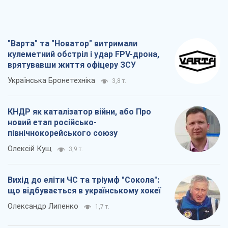
"Варта" та "Новатор" витримали
кулеметний обстріл і удар FPV-дрона,
врятувавши життя офіцеру ЗСУ
Українська Бронетехніка
3,8 т.
КНДР як каталізатор війни, або Про
новий етап російсько-
північнокорейського союзу
Олексій Кущ
3,9 т.
Вихід до еліти ЧС та тріумф "Сокола":
що відбувається в українському хокеї
Олександр Липенко
1,7 т.