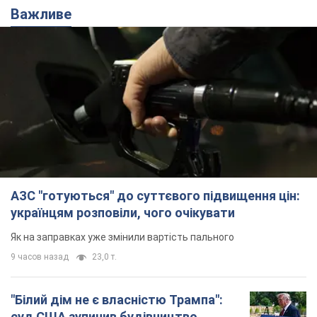
Важливе
АЗС "готуються" до суттєвого підвищення цін:
українцям розповіли, чого очікувати
Як на заправках уже змінили вартість пального
9 часов назад
23,0 т.
"Білий дім не є власністю Трампа":
суд США зупинив будівництво