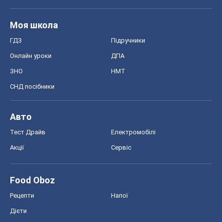
Моя школа
ГДЗ
Підручники
Онлайн уроки
ДПА
ЗНО
НМТ
СНД посібники
Авто
Тест Драйв
Електромобілі
Акції
Сервіс
Food Oboz
Рецепти
Напої
Дієти