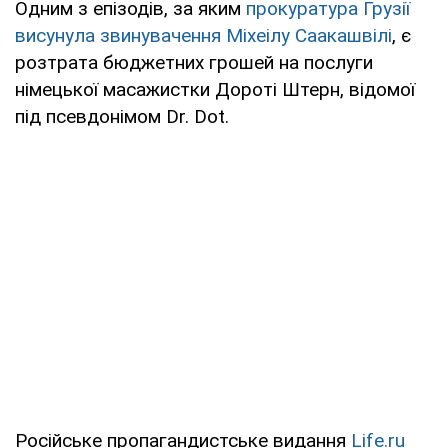
Одним з епізодів, за яким
прокуратура Грузії
висунула звинувачення Міхеілу Саакашвілі
, є
розтрата бюджетних грошей на послуги
німецької масажистки Дороті Штерн, відомої
під псевдонімом Dr. Dot.
Російське пропагандистське видання
Life.ru