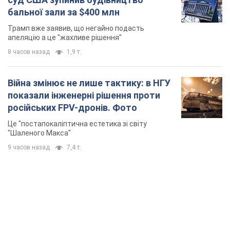
бальної зали за $400 млн
Трамп вже заявив, що негайно подасть
апеляцію а це "жахливе рішення"
8 часов назад
1,9 т.
Війна змінює не лише тактику: в НГУ
показали інженерні рішення проти
російських FPV-дронів. Фото
Це "постапокаліптична естетика зі світу
"Шаленого Макса"
9 часов назад
7,4 т.