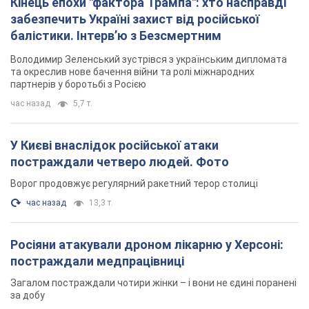
Кінець епохи "фактора Трампа": хто насправді
забезпечить Україні захист від російської
балістики. Інтерв’ю з Безсмертним
Володимир Зеленський зустрівся з українським дипломата
та окреслив нове бачення війни та ролі міжнародних
партнерів у боротьбі з Росією
час назад
5,7 т.
У Києві внаслідок російської атаки
постраждали четверо людей. Фото
Ворог продовжує регулярний ракетний терор столиці
час назад
13,3 т.
Росіяни атакували дроном лікарню у Херсоні:
постраждали медпрацівниці
Загалом постраждали чотири жінки – і вони не єдині поранені
за добу