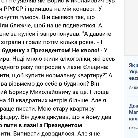
то і не уявляв як! Борис Миколайович був
и РРФСР і прийшов на мій концерт. У
почуття гумору. Він сміявся так, що
есіли ближче, щоб на це подивитися. А
не за куліси і запропонував: "А давайте
 зіграли і грали потім кілька років.
- І
у будинку з Президентом!
Не кволо!
- У
ра. Наді мною жили алкоголіки, які весь
Як 
 одного разу попросив у лазні Єльцина:
Укр
рити, щоб купити нормальну квартиру?" А
екс
ова візьмемо до себе в будинок? Він -
наф
Андр
чний Борису Миколайовичу за це. Площа
на 40 квадратних метрів більше. Але я
Два
 краще писати. Мою стару квартиру
Маг
фіцеру. Він дуже дякував, що я йому два
кал
то пити в лазні з Президентом
Олек
вити. Випивати доводилося. Але я не