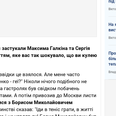
під
кри
Вікт
На 
вис
Вікт
и застукали Максима Галкіна та Сергія
Про
ттям, яке вас так шокувало, що ви кулею
біл
теп
від
Влад
 звідки це взялося. Але мене часто
у К
нко - геї?" Ніколи нічого подібного не
на гастролях був свідком побачень
чатами. А потім привозив до Москви листи
лися з Борисом Миколайовичем
инстві сказав: "Іди в теніс грати, в житті