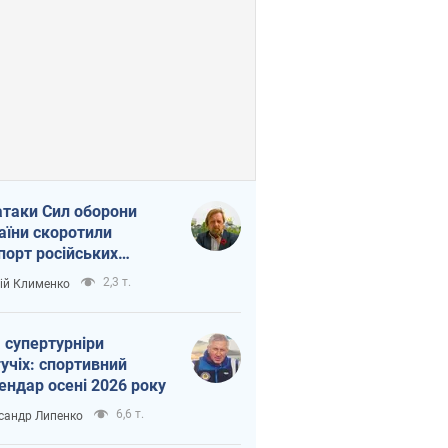
атаки Сил оборони
аїни скоротили
порт російських
топродуктів
2,3 т.
ій Клименко
 супертурніри
учіх: спортивний
ендар осені 2026 року
6,6 т.
сандр Липенко