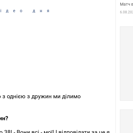
Матч в
ідео дня
6.08.20
о з однією з дружин ми ділимо
ин?
о 38! - Вони всі - мої! І відповідати за це я