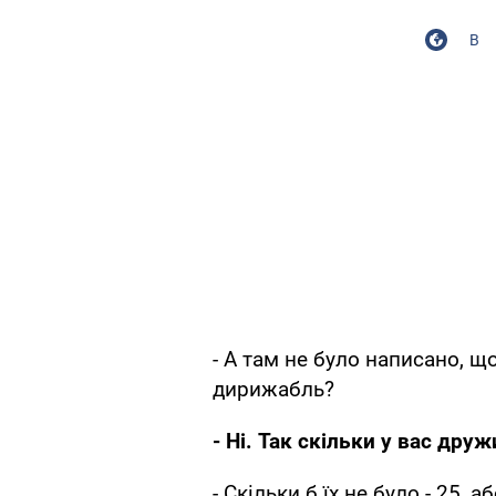
В
- А там не було написано, щ
дирижабль?
- Ні. Так скільки у вас друж
- Скільки б їх не було - 25, аб