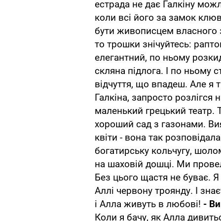
естрада не дає Галкіну мож
коли всі його за замок клюв
бути живописцем власного з
то трошки знічуйтесь: рапто
елегантний, по ньому розкид
скляна підлога. І по ньому с
відчуття, що впадеш. Але я 
Галкіна, запросто розлігся 
маленький грецький театр. 
хороший сад з газонами. Ви
квіти - вона так розповідал
богатирську кольчугу, шолом
на шаховій дошці. Ми провел
Без цього щастя не буває. Я 
Аллі червону троянду. І знає
і Алла живуть в любові!
- Ви
Коли я бачу, як Алла дивить