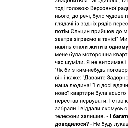
знадобиться". Згодилося, та
тоді головою Верховної рад
нього, до речі, було чудове 
глядачі із задніх рядів пер
потім Єльцин прийшов до ме
завтра зіграємо в теніс!" Ми
навіть стали жити в одном
мене була моторошна кварти
час шуміли. Я не витримав і
"Як би з ким-небудь погово
він і каже: "Давайте Задорн
наша людина! "І я досі вдя
нової квартири була всього 
перестав нервувати. І став
забрали і віддали якомусь о
телефони залишив.
- І бага
доводилося?
- Не буду лука