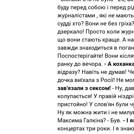
буду перед собою і перед р
журналістами , які не мают
судді хто? Вони не без гріх
дзеркало! Просто коли журн
що вони стають краще. А на
завжди знаходиться в поган
Поспостерігайте! Вони кісля
ранку до вечора.
- А коханка
відразу? Навіть не думав! Че
дочка виїхала з Росії! Не мо
зав'язали з сексом!
- Ну, да
колупається! У правій ніздрі
пристойно! У слов'ян були ч
Ну як можна жити і не милува
Максима Галкіна? - Був.
- І 
концертах три роки. І я зна