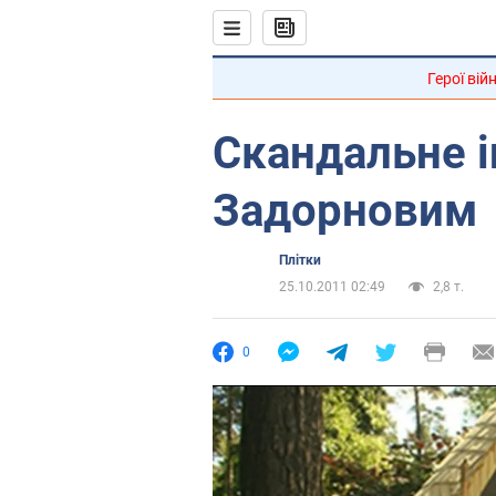
Герої вій
Скандальне і
Задорновим
Плітки
25.10.2011 02:49
2,8 т.
0