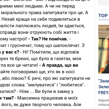
ідними мені людьми. А чи не перед
ь морального права запитувати про це. А
TO
а? Нехай краще на себе подивляться в
алісти паплюжать людей, їм здається,
справді вони отруюють собі життя і
ому настрої!
- Так?
Не помічав.
-
чат і груснячат, тому що шапоклячат. З
 у вас є?
- Ні! Помітили, що відповів
рез те брехні, що було в газетах, моя
гла все це читати!
- А правда, що ви
вайте поговоримо ще, хто як в носі
, або лівою? Є речі, про які запитувати не
"Зах
удові слова: "милуватися" і "любитися".
Зеле
тися? - Ніяк ... Ви були в замку у
FREYJ
як там?
- Максимка працював в моїх
підтр
Європе
ю його, як дуже творчого человка. Але
спільн