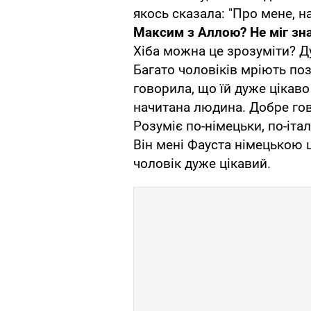
якось сказала: "Про мене, на
Максим з Аллою?
Не міг з
Хіба можна це зрозуміти? Д
Багато чоловіків мріють по
говорила, що їй дуже цікав
начитана людина. Добре гов
Розуміє по-німецьки, по-італ
Він мені Фауста німецькою ц
чоловік дуже цікавий.