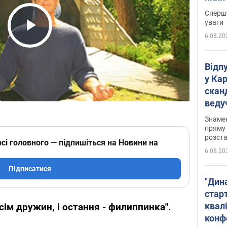
"агр
Спершу
уваги
6.08.20
Play Video
Відп
у Ка
скан
веду
захе
Знаме
пряму 
розста
сі головного — підпишіться на Новини на
6.08.20
Підписатися
"Дин
стар
квалі
 сім дружин, і остання - филиппинка".
конф