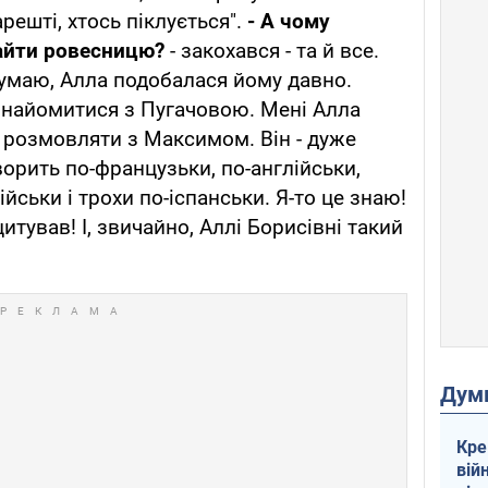
решті, хтось піклується".
- А чому
найти ровесницю?
- закохався - та й все.
умаю, Алла подобалася йому давно.
знайомитися з Пугачовою. Мені Алла
о розмовляти з Максимом. Він - дуже
орить по-французьки, по-англійськи,
ійськи і трохи по-іспанськи. Я-то це знаю!
итував! І, звичайно, Аллі Борисівні такий
Дум
Кре
вій