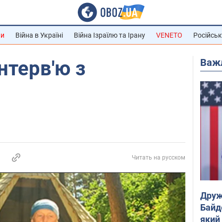
ни
Війна в Україні
Війна Ізраїлю та Ірану
VENETO
Російськ
Важ
нтерв'ю з
Читать на русском
Друж
Байд
який