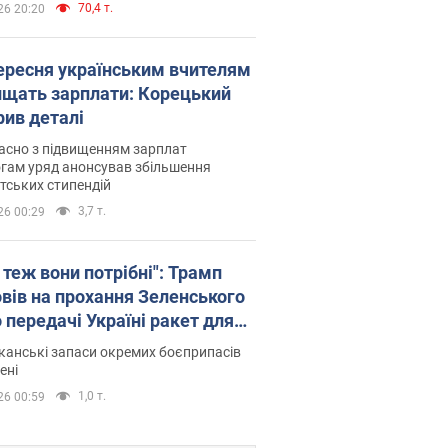
70,4 т.
26 20:20
вересня українським вчителям
ищать зарплати: Корецький
рив деталі
асно з підвищенням зарплат
гам уряд анонсував збільшення
тських стипендій
3,7 т.
26 00:29
 теж вони потрібні": Трамп
овів на прохання Зеленського
 передачі Україні ракет для
ot
анські запаси окремих боєприпасів
ені
1,0 т.
26 00:59