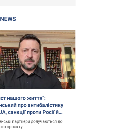
P NEWS
ист нашого життя":
нський про антибалістику
A, санкції проти Росії й
имку аграріїв. Відео
йські партнери долучаються до
ого проєкту