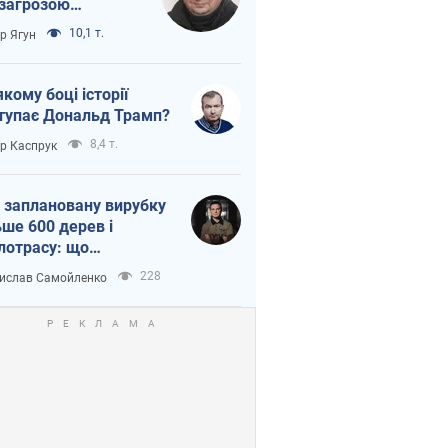
 загрозою
тична логістика
10,1 т.
ор Ягун
якому боці історії
тупає Дональд Трамп?
8,4 т.
ор Каспрук
 заплановану вирубку
ьше 600 дерев і
лотрасу: що
бувається на Теремках
228
ислав Самойленко
иєві