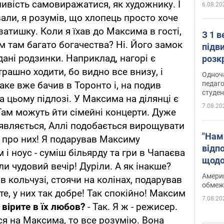
ливість самовиражатися, як художнику. І
6.08.20
али, я розумів, що хлопець просто хоче
атишку. Коли я їхав до Максима в гості,
З 1 
м там багато богачества? Ні. Його замок
підв
ані родзинки. Наприклад, нагорі є
розк
трашно ходити, бо видно все внизу, і
Одноч
педаго
таке вже бачив в Торонто і, на подив
студен
на цьому підлозі. У Максима на ділянці є
7.08.20
Там можуть йти сімейні концерти. Дуже
являється, Аллі подобається вирощувати
"Нам
а про них! Я подарував Максиму
відп
 і ноус - суміш більярду та гри в Чапаєва
щодо
и чудовий вечір! Дуріли. А як інакше?
Patri
Америк
в кольчузі, стоячи на колінах, подарував
обмеж
те, у них так добре! Так спокійно! Максим
7.08.20
 вірите в їх любов?
- Так. Я ж - режисер.
ся на Максима, то все розумію. Вона