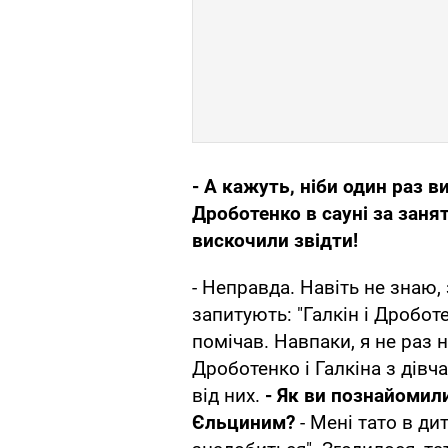
- А кажуть, ніби один раз в
Дроботенко в сауні за заня
вискочили звідти!
- Неправда. Навіть не знаю,
запитують: "Галкін і Дроботе
помічав. Навпаки, я не раз 
Дроботенко і Галкіна з дів
від них.
- Як ви познайоми
Єльциним?
- Мені тато в дит