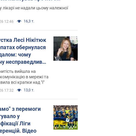
есивний" рак
 лікарі не надали цьому належної
16,3 т.
26 12:46
устка Лесі Нікітюк
рпатах обернулася
далом: чому
чу несправедливо
йтили
нитість вийшла на
комунікацію в мережі та
вила всі крапки над "і"
13,0 т.
26 17:32
амо" з перемоги
тувало у
фікації Ліги
еренцій. Відео