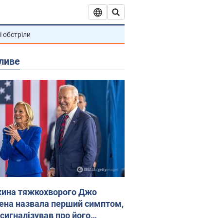
і обстріли
ливе
ина тяжкохворого Джо
ена назвала перший симптом,
 сигналізував про його