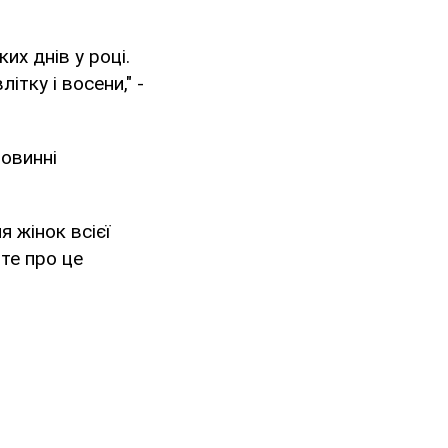
их днів у році.
ітку і восени," -
повинні
я жінок всієї
те про це