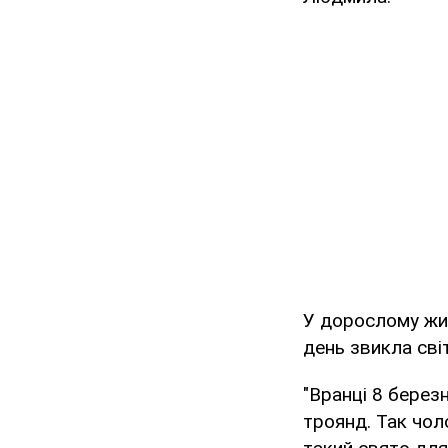
У дорослому жит
день звикла сві
"Вранці 8 берез
троянд. Так чол