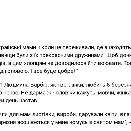
раїнські мами ніколи не переживали, де знаходятьс
авжди були з їх прекрасними дружинами. Щоб доч
ів, а цим хлопцям не доводилося йти воювати. То
д головою. І все буде добре! "
1 Людмила Барбір, як і всі жінки, любить 8 березн
о чекає. Не дарма ж чоловіки кажуть: мовчи, жінка,
й день настав ...
или для мам листівки, вироби, дарували квіти, вл
ерезня асоціюється у мене чомусь з святом мам", -