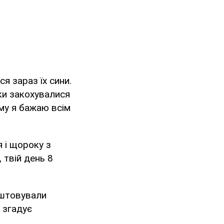
я зараз їх сини.
ки закохувалися
му я бажаю всім
я і щороку з
 твій день 8
аштовували
 згадує