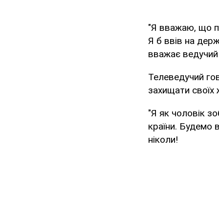
"Я вважаю, що по
Я б ввів на держ
вважає ведучий 
Телеведучий гов
захищати своїх 
"Я як чоловік зо
країни. Будемо 
ніколи!