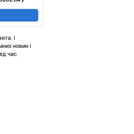
ята. І
мних новин і
ід час.