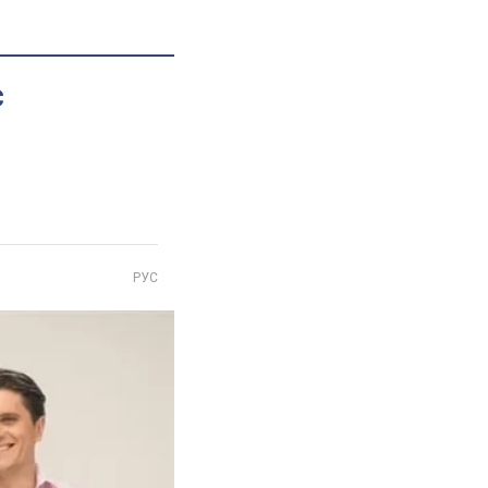
с
РУС