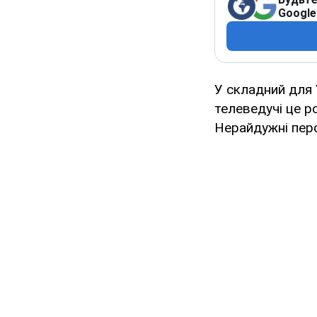
Google
У складний для У
телеведучі це ро
Нерайдужні перс