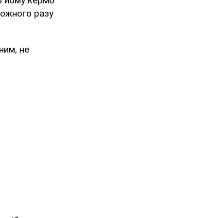
ю йому кермо
кожного разу
ним, не