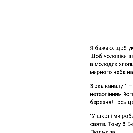
Я бажаю, щоб ук
Щоб чоловіки з
в молодих хлопц
мирного неба на
Зірка каналу 1 +
нетерпінням йог
березня! І ось це
"У школі ми роб
свята. Тому 8 Б
Людмила.