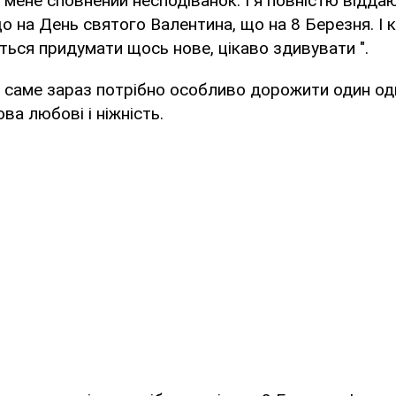
 мене сповнений несподіванок. І я повністю відда
що на День святого Валентина, що на 8 Березня. І 
ться придумати щось нове, цікаво здивувати ".
 саме зараз потрібно особливо дорожити один од
ва любові і ніжність.