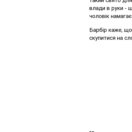
такий свято для
влади в руки - 
чоловік намагає
Барбір каже, що
скупитися на сло