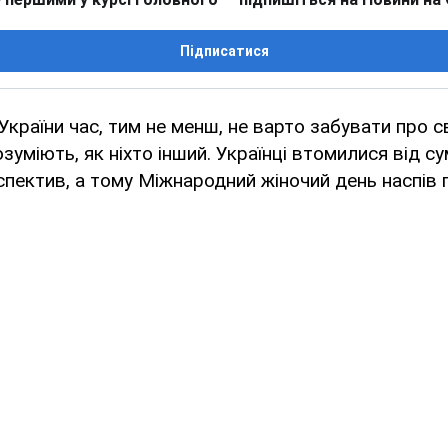
Підписатися
країни час, тим не менш, не варто забувати про св
зуміють, як ніхто інший. Українці втомилися від су
пектив, а тому Міжнародний жіночий день наспів п