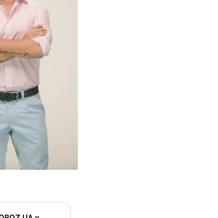
 OBOZ.UA у