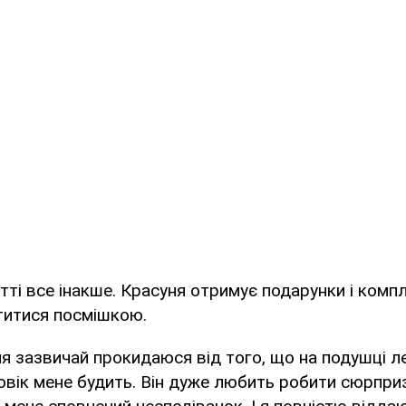
ті все інакше. Красуня отримує подарунки і компл
титися посмішкою.
ня зазвичай прокидаюся від того, що на подушці л
овік мене будить. Він дуже любить робити сюрпри