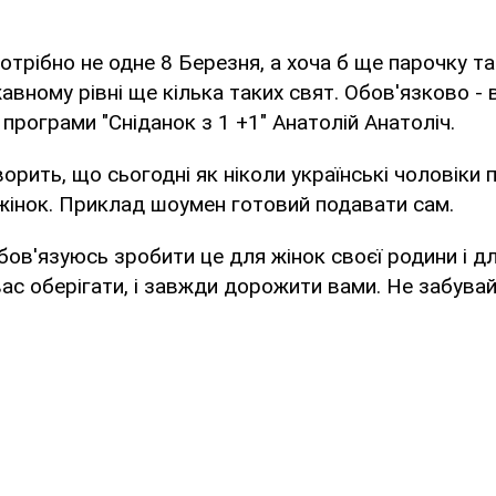
трібно не одне 8 Березня, а хоча б ще парочку так
авному рівні ще кілька таких свят. Обов'язково - вл
програми "Сніданок з 1 +1" Анатолій Анатоліч.
орить, що сьогодні як ніколи українські чоловіки 
жінок. Приклад шоумен готовий подавати сам.
бов'язуюсь зробити це для жінок своєї родини і дл
вас оберігати, і завжди дорожити вами. Не забувай