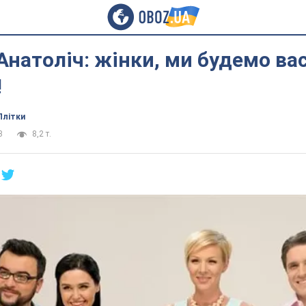
Анатоліч: жінки, ми будемо ва
!
Плітки
3
8,2 т.