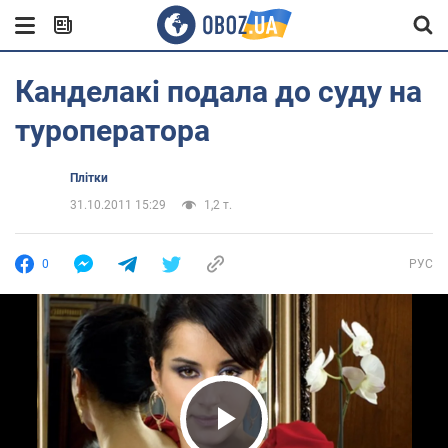
Канделакі подала до суду на
туроператора
Плітки
31.10.2011 15:29
1,2 т.
0
РУС