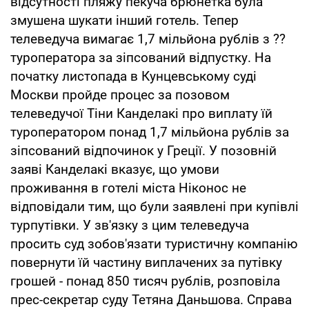
відсутності пляжу пекуча брюнетка була
змушена шукати інший готель. Тепер
телеведуча вимагає 1,7 мільйона рублів з ??
туроператора за зіпсований відпустку. На
початку листопада в Кунцевському суді
Москви пройде процес за позовом
телеведучої Тіни Канделакі про виплату їй
туроператором понад 1,7 мільйона рублів за
зіпсований відпочинок у Греції. У позовній
заяві Канделакі вказує, що умови
проживання в готелі міста Ніконос не
відповідали тим, що були заявлені при купівлі
турпутівки. У зв'язку з цим телеведуча
просить суд зобов'язати туристичну компанію
повернути їй частину виплачених за путівку
грошей - понад 850 тисяч рублів, розповіла
прес-секретар суду Тетяна Даньшова. Справа