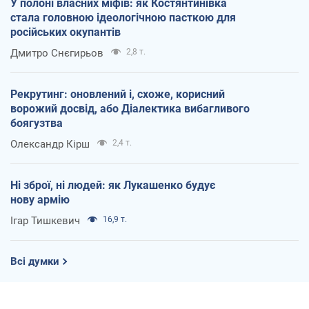
У полоні власних міфів: як Костянтинівка
стала головною ідеологічною пасткою для
російських окупантів
Дмитро Снєгирьов
2,8 т.
Рекрутинг: оновлений і, схоже, корисний
ворожий досвід, або Діалектика вибагливого
боягузтва
Олександр Кірш
2,4 т.
Ні зброї, ні людей: як Лукашенко будує
нову армію
Ігар Тишкевич
16,9 т.
Всі думки