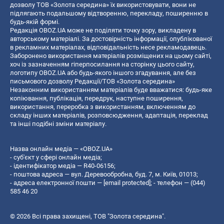
дозволу ТОВ «Золота середина» їх використовувати, вони не
підлягають подальшому відтворенню, перекладу, поширенню в
будь-якій формі.
Редакція OBOZ.UA може не поділяти точку зору, викладену в
авторському матеріалі. За достовірність інформації, опублікованої
в рекламних матеріалах, відповідальність несе рекламодавець.
Заборонено використання матеріалів розміщених на цьому сайті,
хоч із зазначенням гіперпосилання на сторінку цього сайту,
логотипу OBOZ.UA або будь-якого іншого згадування, але без
письмового дозволу Редакції/ТОВ «Золота середина»
Незаконним використанням матеріалів буде вважатися: будь-яке
копiювання, публiкацiя, передрук, наступне поширення,
використання, переробка з використанням, включенням до
складу інших матеріалів, розповсюдження, адаптація, переклад
та інші подібні зміни матеріалу.
Назва онлайн медіа — «OBOZ.UA»
- суб'єкт у сфері онлайн медіа;
- ідентифікатор медіа — R40-06156;
- поштова адреса — вул. Деревообробна, буд. 7, м. Київ, 01013;
- адреса електронної пошти —
[email protected]
; - телефон — (044)
585 46 20
© 2026 Всі права захищені, ТОВ "Золота середина".