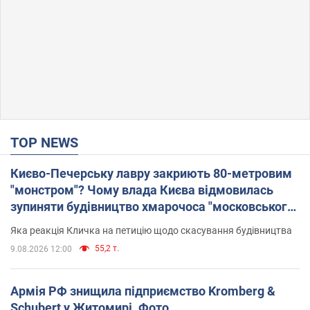
TOP NEWS
Києво-Печерську лавру закриють 80-метровим
"монстром"? Чому влада Києва відмовилась
зупиняти будівництво хмарочоса "московського
вірянина"
Яка реакція Кличка на петицію щодо скасування будівництва
55,2 т.
9.08.2026 12:00
Армія РФ знищила підприємство Kromberg &
Schubert у Житомирі. Фото