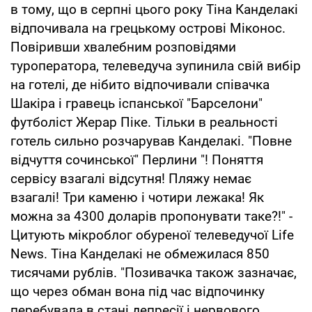
в тому, що в серпні цього року Тіна Канделакі
відпочивала на грецькому острові Міконос.
Повіривши хвалебним розповідями
туроператора, телеведуча зупинила свій вибір
на готелі, де нібито відпочивали співачка
Шакіра і гравець іспанської "Барселони"
футболіст Жерар Піке. Тільки в реальності
готель сильно розчарував Канделакі. "Повне
відчуття сочинської" Перлини "! Поняття
сервісу взагалі відсутня! Пляжу немає
взагалі! Три каменю і чотири лежака! Як
можна за 4300 доларів пропонувати таке?!" -
Цитують мікроблог обуреної телеведучої Life
News. Тіна Канделакі не обмежилася 850
тисячами рублів. "Позивачка також зазначає,
що через обман вона під час відпочинку
перебувала в стані депресії і нервового