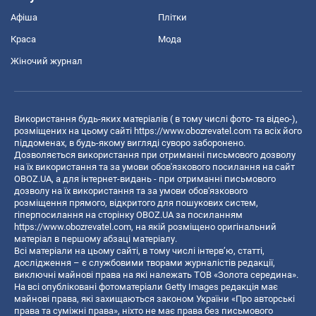
Афіша
Плітки
Краса
Мода
Жіночий журнал
Використання будь-яких матеріалів ( в тому числі фото- та відео-),
розміщених на цьому сайті
https://www.obozrevatel.com
та всіх його
піддоменах, в будь-якому вигляді суворо заборонено.
Дозволяється використання при отриманні письмового дозволу
на їх використання та за умови обов'язкового посилання на сайт
OBOZ.UA, а для інтернет-видань - при отриманні письмового
дозволу на їх використання та за умови обов'язкового
розміщення прямого, відкритого для пошукових систем,
гіперпосилання на сторінку OBOZ.UA за посиланням
https://www.obozrevatel.com
, на якій розміщено оригінальний
матеріал в першому абзаці матеріалу.
Всі матеріали на цьому сайті, в тому числі інтерв’ю, статті,
дослідження – є службовими творами журналістів редакції,
виключні майнові права на які належать ТОВ «Золота середина».
На всі опубліковані фотоматеріали Getty Images редакція має
майнові права, які захищаються законом України «Про авторські
права та суміжні права», ніхто не має права без письмового