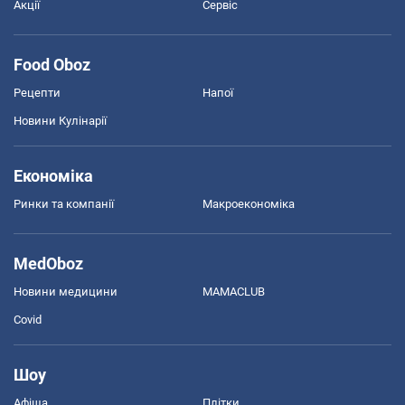
Акції
Сервіс
Food Oboz
Рецепти
Напої
Новини Кулінарії
Економіка
Ринки та компанії
Макроекономіка
MedOboz
Новини медицини
MAMACLUB
Covid
Шоу
Афіша
Плітки