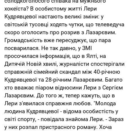
солодкоголосого співака на мужнього
хокеїста? В особистому житті Лери
Кудрявцевої настають великі зміни: у
світській тусовці ходять чутки, що телеведуча
скоро оголосить про розрив з Лазарєвим.
Громадськість вже пересуджує, що пара
посварилася. Не так давно, у ЗМІ
просочилася інформація, що в Ялті, на
Дитячій Новій хвилі, журналісти спостерігали
справжній сімейний скандал між 40-річною
Кудрявцевої та 28-річним Лазарєвим. Багато
хто вважає піаром відносини Лери з Сергієм
Лазарєвим. До того ж, тепер кажуть, що в
Лери з'явилася справжня любов. "Молода
людина Кудрявцевої - відома особистість у
світі спорту, - повідала знайома Лери. - Зараз
у них розпал пристрасного роману. Хоча