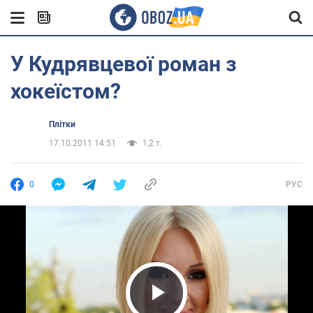
У Кудрявцевої роман з
хокеїстом?
Плітки
17.10.2011 14:51
1,2 т.
0
РУС