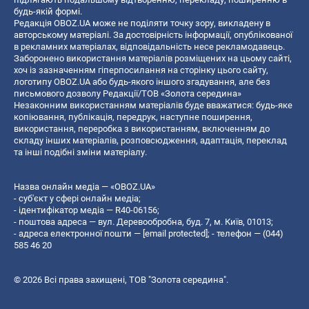
будь-якій формі.
Редакція OBOZ.UA може не поділяти точку зору, викладену в
авторському матеріалі. За достовірність інформації, опублікованої
в рекламних матеріалах, відповідальність несе рекламодавець.
Заборонено використання матеріалів розміщених на цьому сайті,
хоч із зазначенням гіперпосилання на сторінку цього сайту,
логотипу OBOZ.UA або будь-якого іншого згадування, але без
письмового дозволу Редакції/ТОВ «Золота середина»
Незаконним використанням матеріалів буде вважатися: будь-яке
копiювання, публiкацiя, передрук, наступне поширення,
використання, переробка з використанням, включенням до
складу інших матеріалів, розповсюдження, адаптація, переклад
та інші подібні зміни матеріалу.
Назва онлайн медіа — «OBOZ.UA»
- суб'єкт у сфері онлайн медіа;
- ідентифікатор медіа — R40-06156;
- поштова адреса — вул. Деревообробна, буд. 7, м. Київ, 01013;
- адреса електронної пошти —
[email protected]
; - телефон — (044)
585 46 20
© 2026 Всі права захищені, ТОВ "Золота середина".