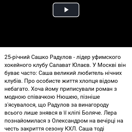
Play Video
25-річний Сашко Радулов - лідер уфимского
хокейного клубу Салават Юлаєв. У Москві він
буває часто: Саша великий любитель нічних
клубів. Про особисте життя хлопця відомо
небагато. Хоча йому приписували роман з
модною співачкою Нюшею, пізніше
з'ясувалося, що Радулов за винагороду
всього лише знявся в її кліпі Боляче. Лера
познайомилася з Олександром на вечірці на
честь закриття сезону КХЛ. Саша тоді