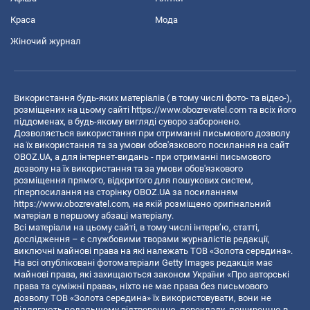
Краса
Мода
Жіночий журнал
Використання будь-яких матеріалів ( в тому числі фото- та відео-),
розміщених на цьому сайті
https://www.obozrevatel.com
та всіх його
піддоменах, в будь-якому вигляді суворо заборонено.
Дозволяється використання при отриманні письмового дозволу
на їх використання та за умови обов'язкового посилання на сайт
OBOZ.UA, а для інтернет-видань - при отриманні письмового
дозволу на їх використання та за умови обов'язкового
розміщення прямого, відкритого для пошукових систем,
гіперпосилання на сторінку OBOZ.UA за посиланням
https://www.obozrevatel.com
, на якій розміщено оригінальний
матеріал в першому абзаці матеріалу.
Всі матеріали на цьому сайті, в тому числі інтерв’ю, статті,
дослідження – є службовими творами журналістів редакції,
виключні майнові права на які належать ТОВ «Золота середина».
На всі опубліковані фотоматеріали Getty Images редакція має
майнові права, які захищаються законом України «Про авторські
права та суміжні права», ніхто не має права без письмового
дозволу ТОВ «Золота середина» їх використовувати, вони не
підлягають подальшому відтворенню, перекладу, поширенню в