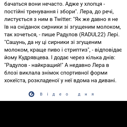
бачаться вони нечасто. Адже у хлопця -
постійні тренування і збори". Лера, до речі,
листується з ним в Twitter: "Як же давно я не
їв на сніданок сирники зі згущеним молоком,
так хочеться, - пише Радулов (RADUL22) Лері.
"Сашунь, да ну ці сирники зі згущеним
молоком, краще пиво і стриптиз", - відповідає
йому Кудрявцева. І додає через кілька днів:
"Радулов - найкращий!" А недавно Лера в
блозі виклала знімок спортивної форми
хокеїста, розкладеної у неї вдома на дивані.
Відео дня