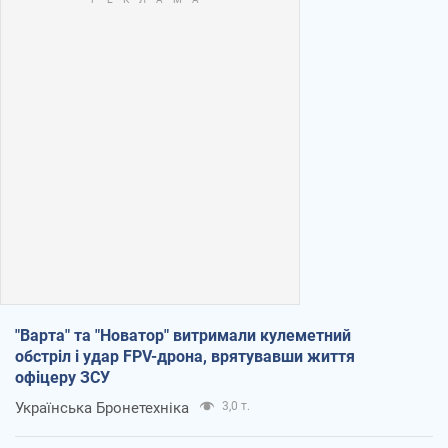
"Варта" та "Новатор" витримали кулеметний
обстріл і удар FPV-дрона, врятувавши життя
офіцеру ЗСУ
Українська Бронетехніка
3,0 т.