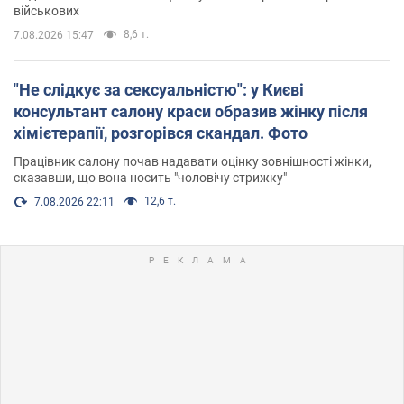
військових
8,6 т.
7.08.2026 15:47
"Не слідкує за сексуальністю": у Києві
консультант салону краси образив жінку після
хімієтерапії, розгорівся скандал. Фото
Працівник салону почав надавати оцінку зовнішності жінки,
сказавши, що вона носить "чоловічу стрижку"
12,6 т.
7.08.2026 22:11