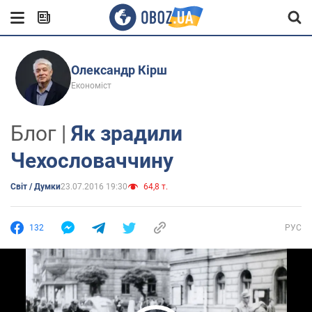
Олександр Кірш
Економіст
Блог |
Як зрадили
Чехословаччину
Світ / Думки
23.07.2016 19:30
64,8 т.
132
РУС