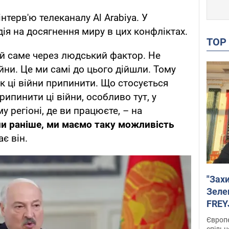
нтерв'ю телеканалу Al Arabiya. У
дія на досягнення миру в цих конфліктах.
TO
ий саме через людський фактор. Не
йни. Це ми самі до цього дійшли. Тому
як ці війни припинити. Що стосується
рипинити ці війни, особливо тут, у
у регіоні, де ви працюєте, – на
ли раніше, ми маємо таку можливість
ає він.
"Зах
Зеле
FREYJ
підтр
Європе
спільн