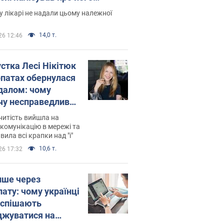
есивний" рак
 лікарі не надали цьому належної
14,0 т.
26 12:46
устка Лесі Нікітюк
рпатах обернулася
далом: чому
чу несправедливо
йтили
нитість вийшла на
комунікацію в мережі та
вила всі крапки над "і"
10,6 т.
26 17:32
ише через
лату: чому українці
оспішають
джуватися на