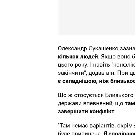
Олександр Лукашенко зазн
кількох людей
. Якщо воно б
цього року. І навіть "конфл
закінчити", додав він. При 
є складнішою, ніж близько
Що ж стосується Близького 
держави впевнений, що
там
завершити конфлікт
.
"Там немає варіантів, окрім 
буде припинена.
Я сподіваю