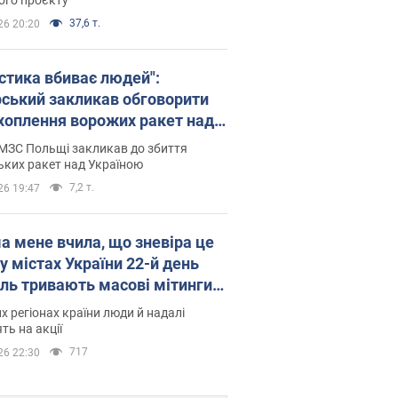
37,6 т.
26 20:20
істика вбиває людей":
рський закликав обговорити
хоплення ворожих ракет над
їною
МЗС Польщі закликав до збиття
ьких ракет над Україною
7,2 т.
26 19:47
а мене вчила, що зневіра це
 у містах України 22-й день
іль тривають масові мітинги
овернення Федорова. Фото і
их регіонах країни люди й надалі
о
ть на акції
717
26 22:30