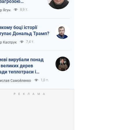
 загрозою
тична логістика
8,9 т.
ор Ягун
якому боці історії
тупає Дональд Трамп?
7,4 т.
ор Каспрук
иєві вирубали понад
 великих дерев
ади теплотраси і
переч Генплану
1,0 т.
ислав Самойленко