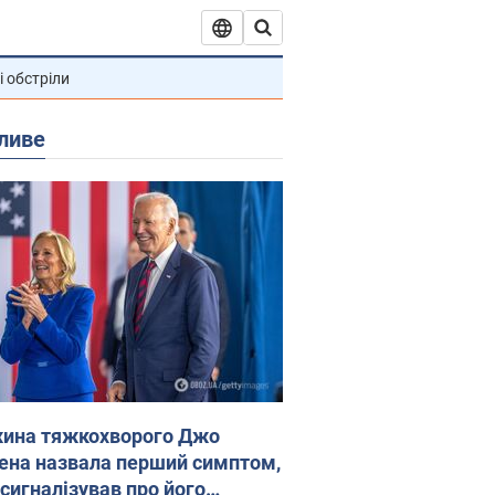
і обстріли
ливе
ина тяжкохворого Джо
ена назвала перший симптом,
 сигналізував про його