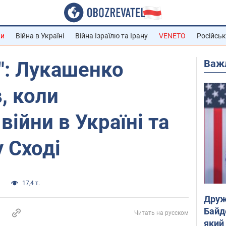
ни
Війна в Україні
Війна Ізраїлю та Ірану
VENETO
Російськ
Важ
": Лукашенко
, коли
війни в Україні та
 Сході
и
17,4 т.
Друж
Байд
Читать на русском
який