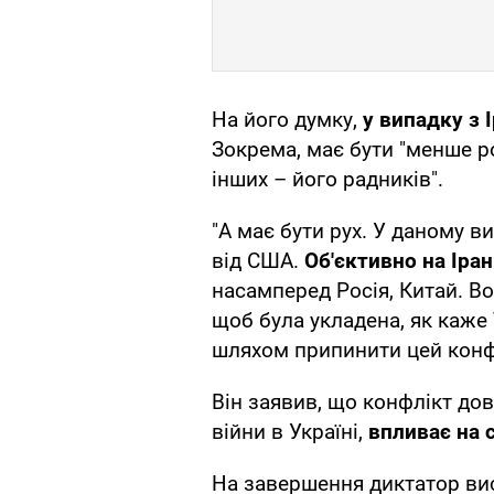
На його думку,
у випадку з
Зокрема, має бути "менше р
інших – його радників".
"А має бути рух. У даному в
від США.
Об'єктивно на Іра
насамперед Росія, Китай. Во
щоб була укладена, як каже
шляхом припинити цей конфл
Він заявив, що конфлікт дов
війни в Україні,
впливає на 
На завершення диктатор ви