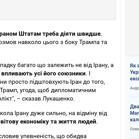
 Іраном Штатам треба діяти швидше
.
озмов навколо цього з боку Трампа та
ипадку багато що залежить не від Ірану, а
Як 
Укр
н впливають усі його союзники
. І
екс
ни просто підштовхують Іран до того,
наф
Андр
 Трамп, угода, щоб дипломатичним
ікт", – сказав Лукашенко.
Два
кола Ірану дуже сильно, на відміну від
Маг
кал
світову економіку та життя людей
.
Олек
словив упевненість, що обидва