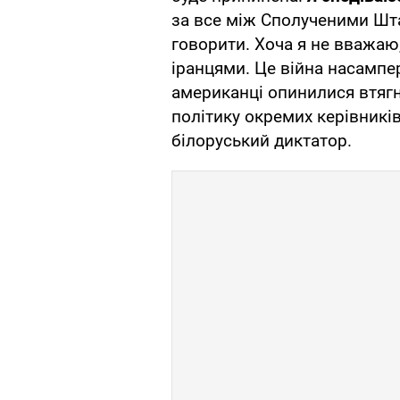
за все між Сполученими Шт
говорити. Хоча я не вважаю
іранцями. Це війна насампер
американці опинилися втягн
політику окремих керівникі
білоруський диктатор.