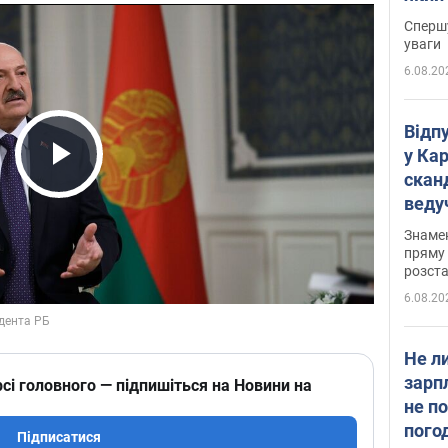
"агр
Спершу
уваги
6.08.20
Відп
у Ка
скан
Play Video
веду
захе
Знаме
пряму 
розста
6.08.20
Не л
зарп
сі головного — підпишіться на Новини на
не п
пого
Підписатися