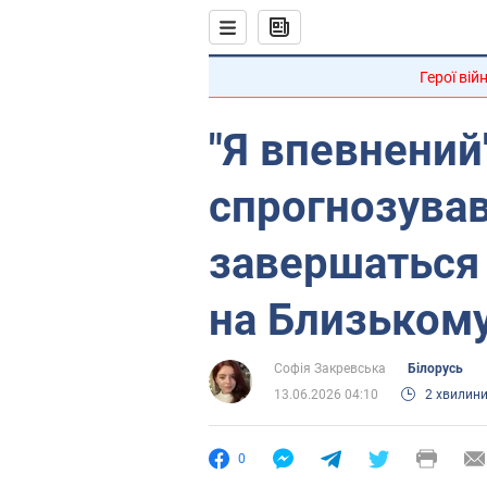
Герої вій
"Я впевнений
спрогнозував
завершаться 
на Близькому
Софія Закревська
Білорусь
13.06.2026 04:10
2 хвилин
0