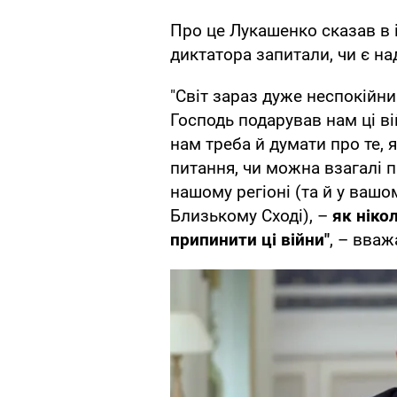
Про це Лукашенко сказав в і
диктатора запитали, чи є на
"Світ зараз дуже неспокійн
Господь подарував нам ці ві
нам треба й думати про те, 
питання, чи можна взагалі п
нашому регіоні (та й у вашом
Близькому Сході), –
як ніко
припинити ці війни"
, – вваж