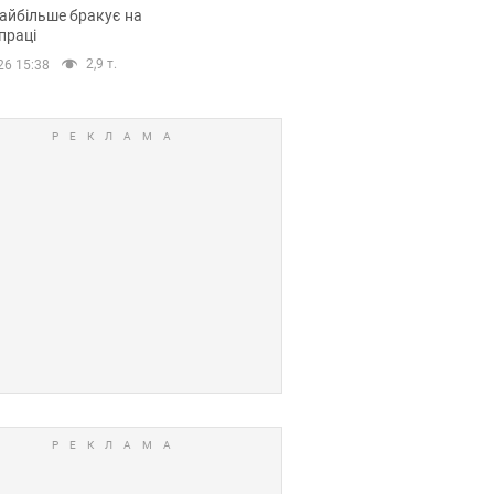
сії
айбільше бракує на
праці
2,9 т.
26 15:38