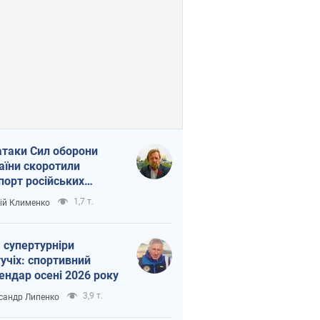
атаки Сил оборони
аїни скоротили
порт російських
топродуктів
1,7 т.
ій Клименко
 супертурніри
учіх: спортивний
ендар осені 2026 року
3,9 т.
сандр Липенко