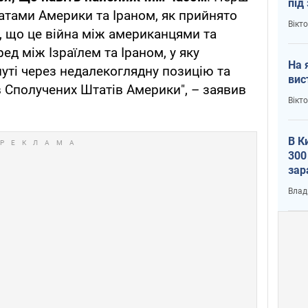
під
атами Америки та Іраном, як прийнято
кри
Вікт
, що це війна між американцями та
ед між Ізраїлем та Іраном, у яку
На 
уті через недалекоглядну позицію та
вис
в Сполучених Штатів Америки", – заявив
Вікт
В К
300
зар
всу
Влад