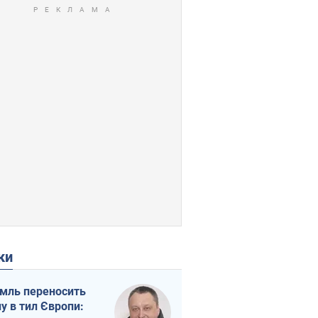
ки
мль переносить
ну в тил Європи: