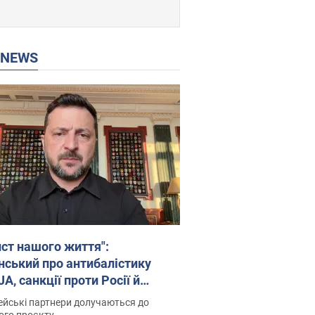
P NEWS
ист нашого життя":
нський про антибалістику
A, санкції проти Росії й
имку аграріїв. Відео
йські партнери долучаються до
ого проєкту