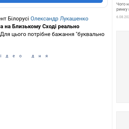
вакан
Чого н
ринку 
6.08.20
нт Білорусі
Олександр Лукашенко
 та на Близькому Сході реально
 Для цього потрібне бажання "буквально
ідео дня