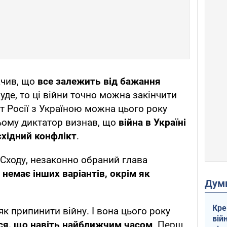
ачив, що
все залежить від бажання
уде, то ці війни точно можна закінчити
ікт Росії з Україною можна цього року
цьому диктатор визнав, що
війна в Україні
східний конфлікт
.
Сходу, незаконно обраний глава
 немає інших варіантів, окрім як
Дум
Кре
як припинити війну. І вона цього року
вій
ся, що навіть найближчим часом
. Перш