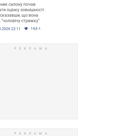
 хімієтерапії,
ник салону почав
орівся скандал.
ти оцінку зовнішності
 сказавши, що вона
 "чоловічу стрижку"
14,6 т.
8.2026 22:11