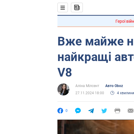
Герої вій
Вже майже н
найкращі авт
V8
Аліна Мілсент
Авто Oboz
27.11.2024 18:00
4 хвилин
0