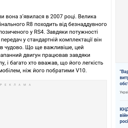
ли вона з’явилася в 2007 році. Велика
інального R8 походить від безнаддувного
апозиченого у RS4. Завдяки потужності
і передач у стандартній комплектації він
хав чудово. Що ще важливіше, цей
лапанний двигун працював завдяки
, і багато хто вважав, що його легкість
обілем, ніж його побратими V10.
"Ва
вит
обс
вря
Укра
офі
КНД
вій
рос
пів