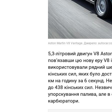
5,3-літровий двигун V8 Asto
пов’язавши цю нову еру V8 
використовували рядний шес
кінських сил, яких було дос
км на годину за 6 секунд. 
до 438 кінських сил. Незвич
упорскування палива, але в
карбюратори.