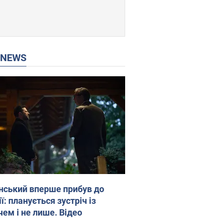
P NEWS
нський вперше прибув до
ї: планується зустріч із
чем і не лише. Відео