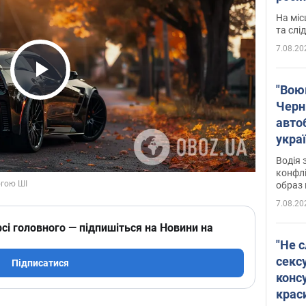
полі
На міс
Віде
та слі
7.08.20
Play Video
"Воюю
Черн
авто
укра
і поп
Водія 
конфлі
образ 
7.08.20
сі головного — підпишіться на Новини на
"Не с
сексу
Підписатися
конс
крас