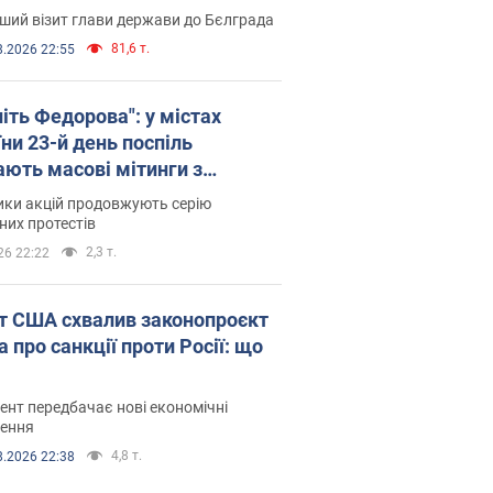
ший візит глави держави до Бєлграда
81,6 т.
8.2026 22:55
іть Федорова": у містах
ни 23-й день поспіль
ають масові мітинги з
онками. Фото і відео
ики акцій продовжують серію
их протестів
2,3 т.
26 22:22
т США схвалив законопроєкт
 про санкції проти Росії: що
нт передбачає нові економічні
ення
4,8 т.
8.2026 22:38