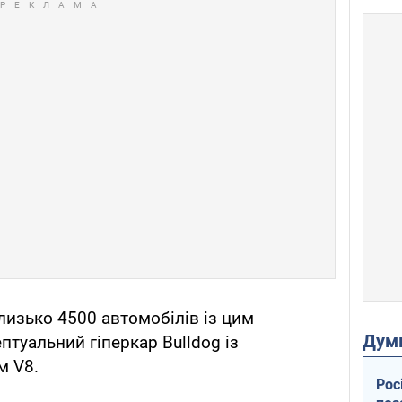
лизько 4500 автомобілів із цим
Дум
туальний гіперкар Bulldog із
м V8.
Рос