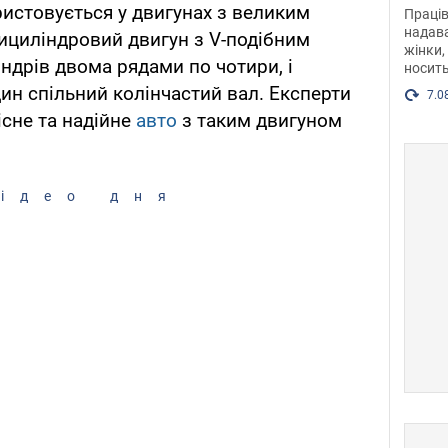
після
ристовується у двигунах з великим
Праців
розг
надава
ициліндровий двигун з V-подібним
жінки,
Фото
дрів двома рядами по чотири, і
носить
н спільний колінчастий вал. Експерти
7.0
існе та надійне
авто
з таким двигуном
ідео дня