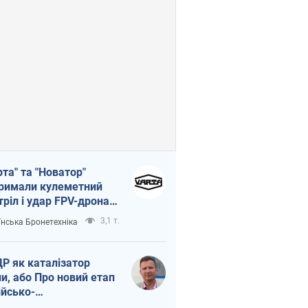
рта" та "Новатор"
римали кулеметний
тріл і удар FPV-дрона,
тувавши життя
3,1 т.
їнська Бронетехніка
церу ЗСУ
Р як каталізатор
ни, або Про новий етап
ійсько-
нічнокорейського