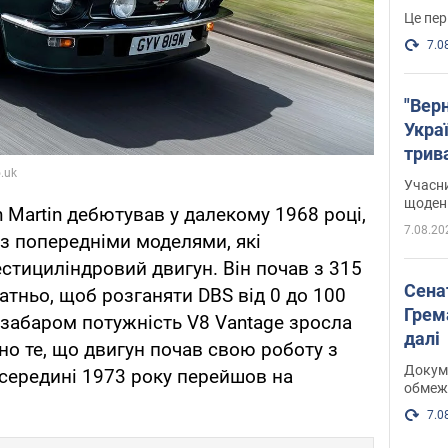
Це пер
7.0
"Верн
Украї
трив
карт
Учасн
щоденн
n Martin дебютував у далекому 1968 році,
7.08.20
із попередніми моделями, які
тициліндровий двигун. Він почав з 315
Сена
татньо, щоб розганяти DBS від 0 до 100
Грема
Незабаром потужність V8 Vantage зросла
далі
но те, що двигун почав свою роботу з
Докуме
 середині 1973 року перейшов на
обмеж
7.0