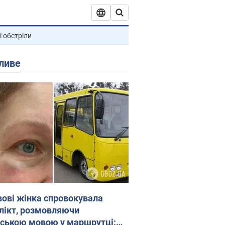
і обстріли
ливе
вові жінка спровокувала
лікт, розмовляючи
йською мовою у маршрутці: