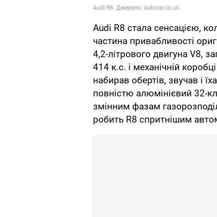
Audi R8 стала сенсацією, ко
частина привабливості ориг
4,2-літрового двигуна V8, з
414 к.с. і механічній коробц
набирав обертів, звучав і ї
повністю алюмінієвий 32-к
змінним фазам газорозподілу
робить R8 спритнішим автом