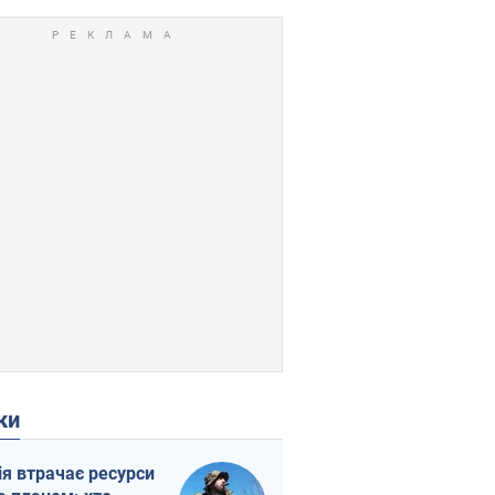
ки
ія втрачає ресурси