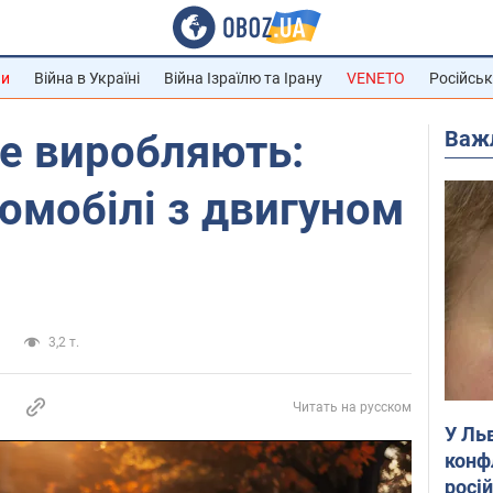
ни
Війна в Україні
Війна Ізраїлю та Ірану
VENETO
Російськ
Важ
е виробляють:
омобілі з двигуном
и
3,2 т.
Читать на русском
У Ль
конф
росі