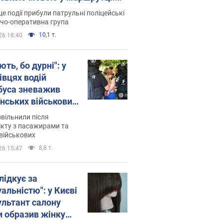
ція склала адмінпротокол.
це події прибули патрульні поліцейські
о
дчо-оперативна група
10,1 т.
26 18:40
ть, бо дурні": у
івцях водій
буса зневажив
їнських військових
латився. Відео
звільнили після
кту з пасажирами та
військових
8,8 т.
26 15:47
лідкує за
альністю": у Києві
ультант салону
и образив жінку