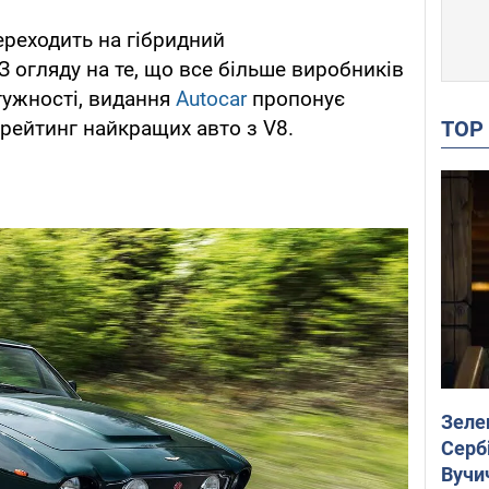
реходить на гібридний
З огляду на те, що все більше виробників
тужності, видання
Autocar
пропонує
TO
 рейтинг найкращих авто з V8.
Зеле
Сербі
Вучи