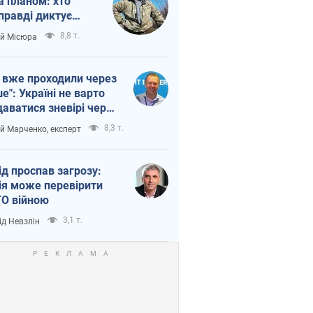
а планом: хто
правді диктує
п війни
8,8 т.
ій Місюра
 вже проходили через
ше": Україні не варто
даватися зневірі через
етний терор
8,3 т.
ій Марченко, експерт
ід проспав загрозу:
ія може перевірити
О війною
3,1 т.
ід Невзлін