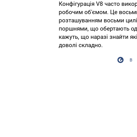
Конфігурація V8 часто вико
робочим об'ємом. Це восьм
розташуванням восьми цилін
поршнями, що обертають оди
кажуть, що наразі знайти як
доволі складно.
В