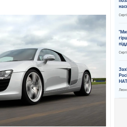
поз
нас
тем
Серг
"Ми
гір
під
рак
Серг
Зах
Рос
НАТ
Леон