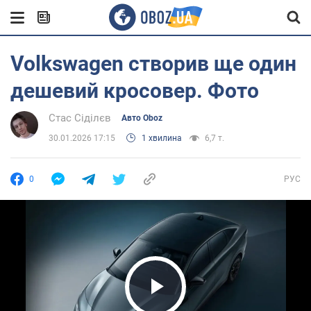
Volkswagen створив ще один
дешевий кросовер. Фото
Стас Сіділєв
Авто Oboz
30.01.2026 17:15
1 хвилина
6,7 т.
0
РУС