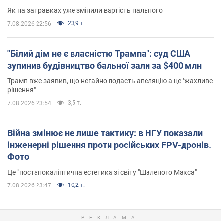
Як на заправках уже змінили вартість пального
23,9 т.
7.08.2026 22:56
"Білий дім не є власністю Трампа": суд США
зупинив будівництво бальної зали за $400 млн
Трамп вже заявив, що негайно подасть апеляцію а це "жахливе
рішення"
3,5 т.
7.08.2026 23:54
Війна змінює не лише тактику: в НГУ показали
інженерні рішення проти російських FPV-дронів.
Фото
Це "постапокаліптична естетика зі світу "Шаленого Макса"
10,2 т.
7.08.2026 23:47