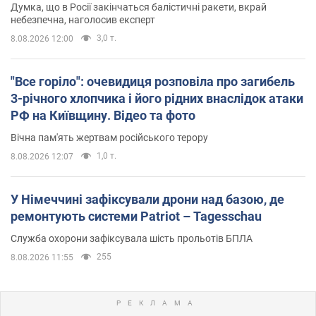
Думка, що в Росії закінчаться балістичні ракети, вкрай
небезпечна, наголосив експерт
3,0 т.
8.08.2026 12:00
"Все горіло": очевидиця розповіла про загибель
3-річного хлопчика і його рідних внаслідок атаки
РФ на Київщину. Відео та фото
Вічна пам'ять жертвам російського терору
1,0 т.
8.08.2026 12:07
У Німеччині зафіксували дрони над базою, де
ремонтують системи Patriot – Tagesschau
Служба охорони зафіксувала шість прольотів БПЛА
255
8.08.2026 11:55