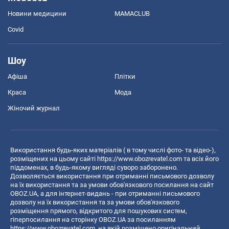
Новини медицини
MAMACLUB
Covid
Шоу
Афіша
Плітки
Краса
Мода
Жіночий журнал
Використання будь-яких матеріалів ( в тому числі фото- та відео-),
розміщених на цьому сайті
https://www.obozrevatel.com
та всіх його
піддоменах, в будь-якому вигляді суворо заборонено.
Дозволяється використання при отриманні письмового дозволу
на їх використання та за умови обов'язкового посилання на сайт
OBOZ.UA, а для інтернет-видань - при отриманні письмового
дозволу на їх використання та за умови обов'язкового
розміщення прямого, відкритого для пошукових систем,
гіперпосилання на сторінку OBOZ.UA за посиланням
https://www.obozrevatel.com
, на якій розміщено оригінальний