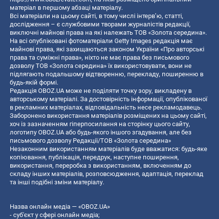
матеріал в першому абзаці матеріалу.
Всі матеріали на цьому сайті, в тому числі інтерв’ю, статті,
дослідження – є службовими творами журналістів редакції,
виключні майнові права на які належать ТОВ «Золота середина».
На всі опубліковані фотоматеріали Getty Images редакція має
майнові права, які захищаються законом України «Про авторські
права та суміжні права», ніхто не має права без письмового
дозволу ТОВ «Золота середина» їх використовувати, вони не
підлягають подальшому відтворенню, перекладу, поширенню в
будь-якій формі.
Редакція OBOZ.UA може не поділяти точку зору, викладену в
авторському матеріалі. За достовірність інформації, опублікованої
в рекламних матеріалах, відповідальність несе рекламодавець.
Заборонено використання матеріалів розміщених на цьому сайті,
хоч із зазначенням гіперпосилання на сторінку цього сайту,
логотипу OBOZ.UA або будь-якого іншого згадування, але без
письмового дозволу Редакції/ТОВ «Золота середина»
Незаконним використанням матеріалів буде вважатися: будь-яке
копiювання, публiкацiя, передрук, наступне поширення,
використання, переробка з використанням, включенням до
складу інших матеріалів, розповсюдження, адаптація, переклад
та інші подібні зміни матеріалу.
Назва онлайн медіа — «OBOZ.UA»
- суб'єкт у сфері онлайн медіа;