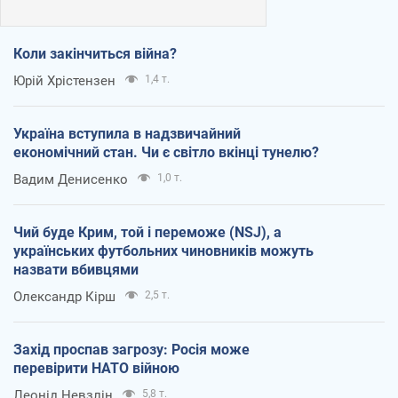
Коли закінчиться війна?
Юрій Хрістензен
1,4 т.
Україна вступила в надзвичайний
економічний стан. Чи є світло вкінці тунелю?
Вадим Денисенко
1,0 т.
Чий буде Крим, той і переможе (NSJ), а
українських футбольних чиновників можуть
назвати вбивцями
Олександр Кірш
2,5 т.
Захід проспав загрозу: Росія може
перевірити НАТО війною
Леонід Невзлін
5,8 т.