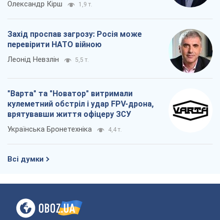
Олександр Кірш
1,9 т.
Захід проспав загрозу: Росія може
перевірити НАТО війною
Леонід Невзлін
5,5 т.
"Варта" та "Новатор" витримали
кулеметний обстріл і удар FPV-дрона,
врятувавши життя офіцеру ЗСУ
Українська Бронетехніка
4,4 т.
Всі думки