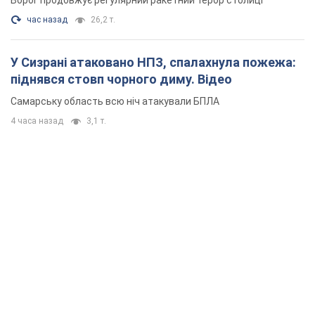
Ворог продовжує регулярний ракетний терор столиці
час назад
26,2 т.
У Сизрані атаковано НПЗ, спалахнула пожежа:
піднявся стовп чорного диму. Відео
Самарську область всю ніч атакували БПЛА
4 часа назад
3,1 т.