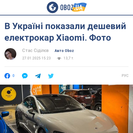
В Україні показали дешевий
електрокар Xiaomi. Фото
Стас Сіділєв
Авто Oboz
27.01.2025 15:23
13,7 т.
0
РУС