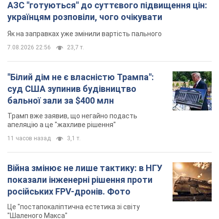
АЗС "готуються" до суттєвого підвищення цін:
українцям розповіли, чого очікувати
Як на заправках уже змінили вартість пального
7.08.2026 22:56
23,7 т.
"Білий дім не є власністю Трампа":
суд США зупинив будівництво
бальної зали за $400 млн
Трамп вже заявив, що негайно подасть
апеляцію а це "жахливе рішення"
11 часов назад
3,1 т.
Війна змінює не лише тактику: в НГУ
показали інженерні рішення проти
російських FPV-дронів. Фото
Це "постапокаліптична естетика зі світу
"Шаленого Макса"