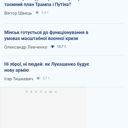
таємний план Трампа і Путіна?
Віктор Швець
5,4 т.
Мінськ готується до функціонування в
умовах масштабної воєнної кризи
Олександр Левченко
10,7 т.
Ні зброї, ні людей: як Лукашенко будує
нову армію
Ігар Тишкевич
5,7 т.