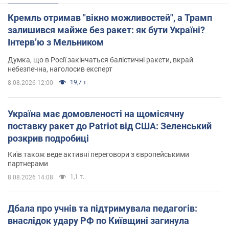
Кремль отримав "вікно можливостей", а Трамп
залишився майже без ракет: як бути Україні?
Інтерв’ю з Мельником
Думка, що в Росії закінчаться балістичні ракети, вкрай
небезпечна, наголосив експерт
19,7 т.
8.08.2026 12:00
Україна має домовленості на щомісячну
поставку ракет до Patriot від США: Зеленський
розкрив подробиці
Київ також веде активні переговори з європейськими
партнерами
1,1 т.
8.08.2026 14:08
Дбала про учнів та підтримувала педагогів:
внаслідок удару РФ по Київщині загинула