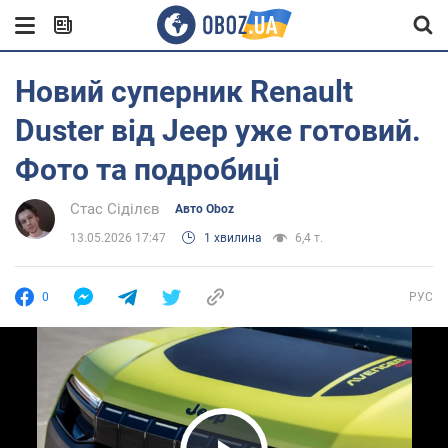
Новий суперник Renault
Duster від Jeep уже готовий.
Фото та подробиці
Стас Сіділєв
Авто Oboz
13.05.2026 17:47
1 хвилина
6,4 т.
0
РУС