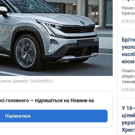
легко
Наша с
Орегон
9.08.20
Брітн
укола
насл
косм
так 
Помітн
зберіг
тижні
9.08.20
сі головного — підпишіться на Новини на
У 16
цілий
Підписатися
укра
Хрис