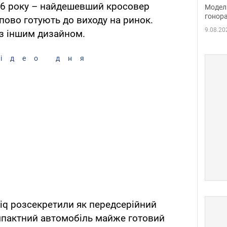
розп
26 року – найдешевший кросовер
Модель
бік 
гонора
пово готують до виходу на ринок.
9.08.20
 з іншим дизайном.
ідео дня
iq розсекретили як передсерійний
мпактний автомобіль майже готовий