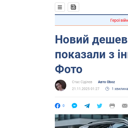
Герої вій
Новий дешев
показали з і
Фото
Стас Сіділєв
Авто Oboz
21.11.2025 01:27
1 хвилин
0