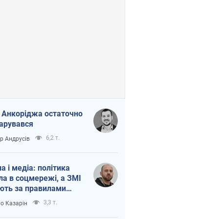
 Анкоріджа остаточно
арувався
6,2 т.
ор Андрусів
на і медіа: політика
ла в соцмережі, а ЗМІ
ють за правилами
б
3,3 т.
о Казарін