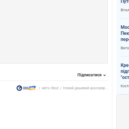
Пут
вий
Віта
Мос
Пек
пер
зал
Вікт
Ки
Кре
під
Підписатися
"ос
Кост
Авто Oboz
Новий дешевий кросовер...