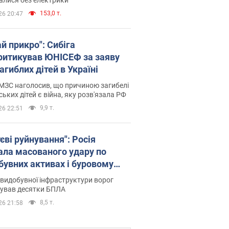
153,0 т.
26 20:47
й прикро": Сибіга
ритикував ЮНІСЕФ за заяву
агиблих дітей в Україні
МЗС наголосив, що причиною загибелі
ських дітей є війна, яку розв'язала РФ
9,9 т.
26 22:51
єві руйнування": Росія
ала масованого удару по
бувних активах і буровому
анчику "Укрнафти"
видобувної інфраструктури ворог
сував десятки БПЛА
8,5 т.
26 21:58