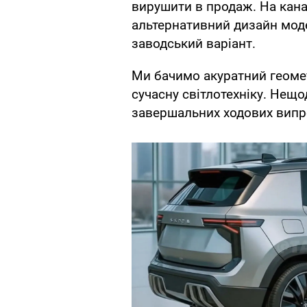
вирушити в продаж. На ка
альтернативний дизайн моде
заводський варіант.
Ми бачимо акуратний геоме
сучасну світлотехніку. Нещ
завершальних ходових випр