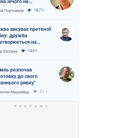
іна нічого не
шло з Україною
18,7 т.
лій Портников
ква висуває претензії
іну: дружба
етворюється на
ежність Росії від
14,9 т.
ор Каспрук
таю
мль розпочав
готовку до свого
таннього ривку"
5,1 т.
янтин Машовець