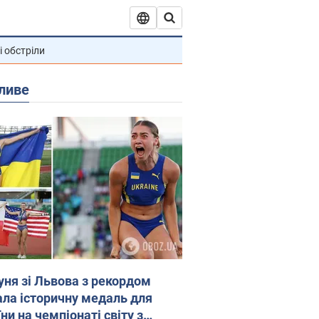
і обстріли
ливе
уня зі Львова з рекордом
ала історичну медаль для
ни на чемпіонаті світу з