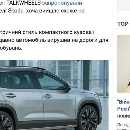
налі TALKWHEELS
запропонували
лі Skoda, хоча вийшло схоже на
TO
тричний стиль компактного кузова і
одавно автомобіль вирушив на дороги для
обувань.
"Війн
Росії
нових
звіти
Понад 
Віде
залиш