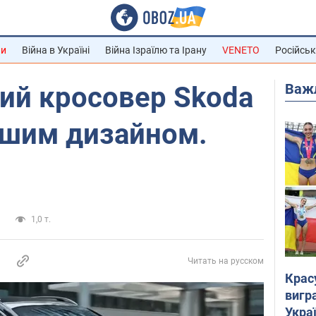
ни
Війна в Україні
Війна Ізраїлю та Ірану
VENETO
Російськ
Важ
ий кросовер Skoda
ншим дизайном.
а
1,0 т.
Читать на русском
Крас
вигр
Украї