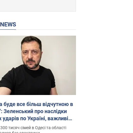
P NEWS
а буде все більш відчутною в
": Зеленський про наслідки
 ударів по Україні, важливі
 й атаки по об'єктах ворога.
300 тисяч сімей в Одесі та області
о
алися без електрики