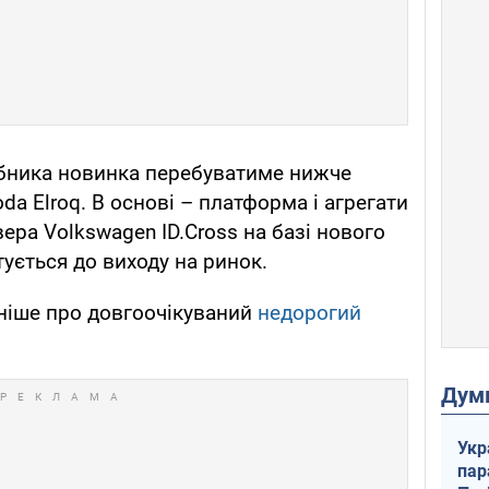
обника новинка перебуватиме нижче
a Elroq. В основі – платформа і агрегати
ера Volkswagen ID.Cross на базі нового
тується до виходу на ринок.
ніше про довгоочікуваний
недорогий
Дум
Укр
пар