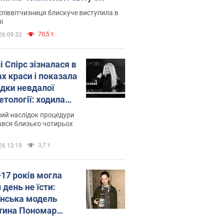
ї атлетики U20. Відео
піввітчизниця блискуче виступила в
і
70,5 т.
26 09:32
і Спірс зізналася в
х краси і показала
ідки невдалої
етології: ходила
майже місяць
ий наслідок процедури
ався близько чотирьох
в
3,7 т.
26 13:19
–17 років могла
 день не їсти:
їнська модель
тина Пономар