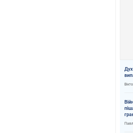
Дух
вип
Вікт
Вій
піш
гра
юту
Павл