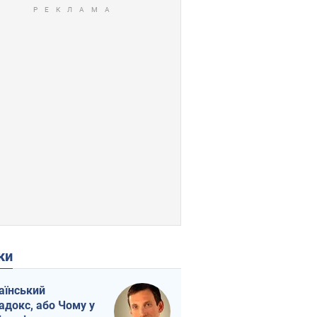
ки
аїнський
адокс, або Чому у