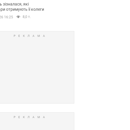
овіла про страшний
 зізналася, які
модельної кар’єри
ри отримують її колеги
8,0 т.
26 16:25