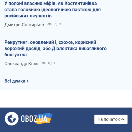
У полоні власних міфів: як Костянтинівка
стала головною ідеологічною пасткою для
російських окупантів
Дмитро Снєгирьов
7,3 т.
Рекрутинг: оновлений і, схоже, корисний
ворожий досвід, або Діалектика вибагливого
боягузтва
Олександр Кірш
6,1 т.
Всі думки
На початок