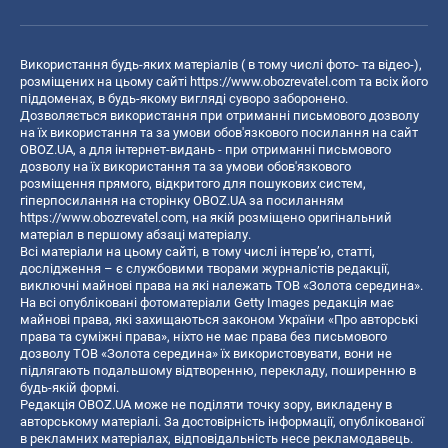
Використання будь-яких матеріалів ( в тому числі фото- та відео-),
розміщених на цьому сайті
https://www.obozrevatel.com
та всіх його
піддоменах, в будь-якому вигляді суворо заборонено.
Дозволяється використання при отриманні письмового дозволу
на їх використання та за умови обов'язкового посилання на сайт
OBOZ.UA, а для інтернет-видань - при отриманні письмового
дозволу на їх використання та за умови обов'язкового
розміщення прямого, відкритого для пошукових систем,
гіперпосилання на сторінку OBOZ.UA за посиланням
https://www.obozrevatel.com
, на якій розміщено оригінальний
матеріал в першому абзаці матеріалу.
Всі матеріали на цьому сайті, в тому числі інтерв’ю, статті,
дослідження – є службовими творами журналістів редакції,
виключні майнові права на які належать ТОВ «Золота середина».
На всі опубліковані фотоматеріали Getty Images редакція має
майнові права, які захищаються законом України «Про авторські
права та суміжні права», ніхто не має права без письмового
дозволу ТОВ «Золота середина» їх використовувати, вони не
підлягають подальшому відтворенню, перекладу, поширенню в
будь-якій формі.
Редакція OBOZ.UA може не поділяти точку зору, викладену в
авторському матеріалі. За достовірність інформації, опублікованої
в рекламних матеріалах, відповідальність несе рекламодавець.