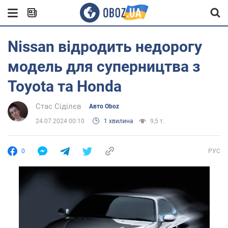
Nissan відродить недорогу
модель для суперництва з
Toyota та Honda
Стас Сіділєв
Авто Oboz
24.07.2024 00:10
1 хвилина
9,5 т.
0
РУС