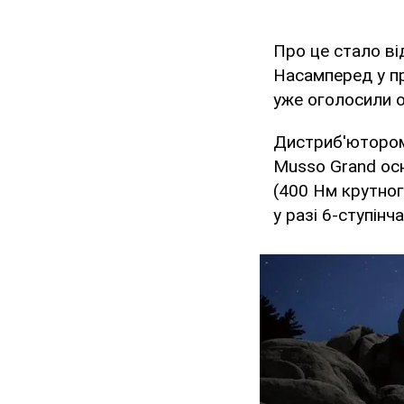
Про це стало в
Насамперед у п
уже оголосили оф
Дистриб'ютором 
Musso Grand осн
(400 Нм крутног
у разі 6-ступінч