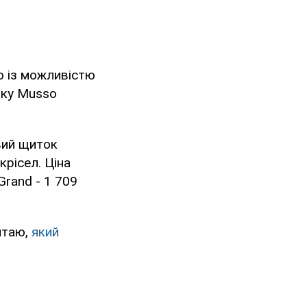
ю із можливістю
іку Musso
вий щиток
крісел. Ціна
Grand - 1 709
итаю,
який