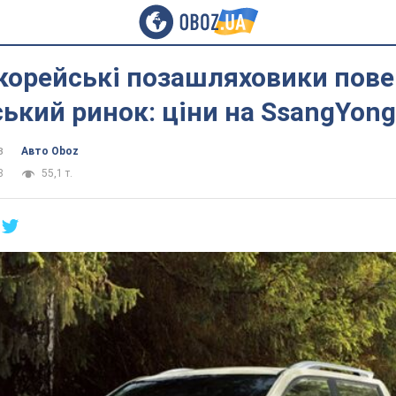
 корейські позашляховики пов
ський ринок: ціни на SsangYong
в
Авто Oboz
8
55,1 т.