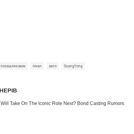
позашляховик
пікап
авто
SsangYong