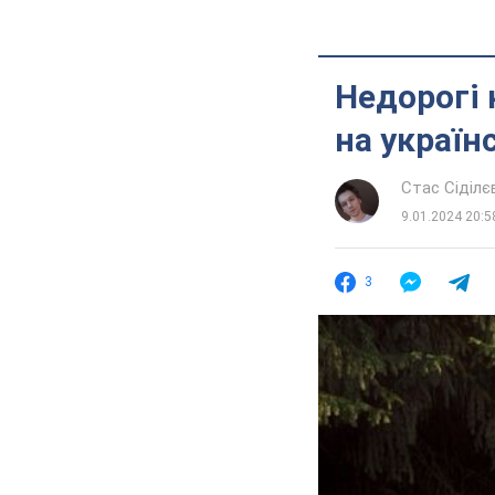
Недорогі
на україн
Стас Сіділє
9.01.2024 20:5
3