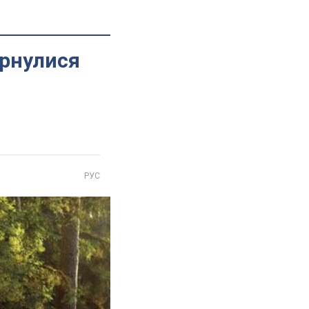
ернулися
РУС