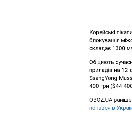
Корейські пікап
блокування між
складає 1300 мм
Обіцяють сучас
приладів на 12 д
SsangYong Musso
400 грн ($44 400
OBOZ.UA раніше
попався в Україн