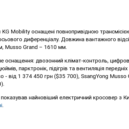
и KG Mobility оснащені повнопривідною трансмісіє
осьового диференціалу. Довжина вантажного відс
, Musso Grand – 1610 мм.
не оснащення: двозонний клімат-контроль, цифро
юймів, парктронік, підігрів та вентиляція передніх 
 - від 1 374 450 грн ($35 700), SsangYong Musso 
).
 показував найновіший електричний кросовер з К
і
.