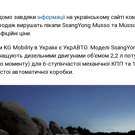
ідомо завдяки
інформації
на українському сайті ком
родаж вирушать пікапи SsangYong Musso та Musso
іційні ціни.
KG Mobility в Україні є УкрАВТО. Моделі SsangYo
ащують дизельними двигунами об'ємом 2,2 л поту
о моменту) для 6-ступінчастої механічної КПП та 1
астої автоматичної коробки.