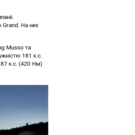
панії.
 Grand. На них
ng Musso та
жністю 181 к.с.
87 к.с. (420 Нм)