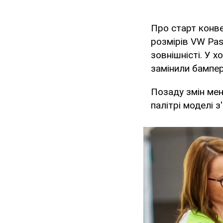
Про старт конв
розмірів VW Pas
зовнішністі. У 
замінили бампер
Позаду змін мен
палітрі моделі з