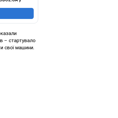
оказали
ів – стартувало
и свої машини.