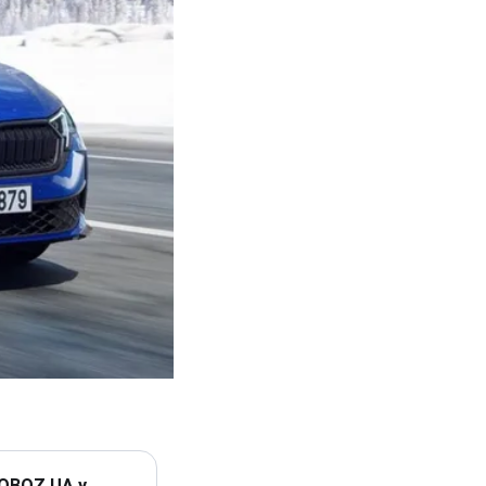
 OBOZ.UA у