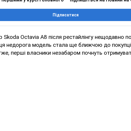
Підписатися
 Skoda Octavia A8 після рестайлінгу нещодавно п
 ця недорога модель стала ще ближчою до покупц
же, перші власники незабаром почнуть отримуват