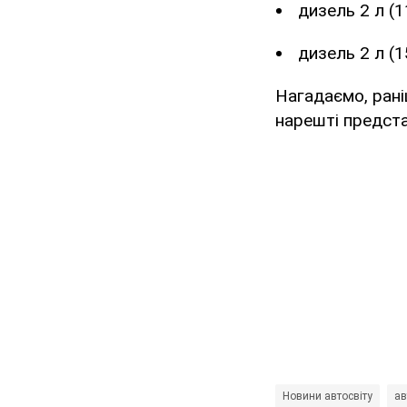
дизель 2 л (11
дизель 2 л (15
Нагадаємо, ран
нарешті предста
Новини автосвіту
ав