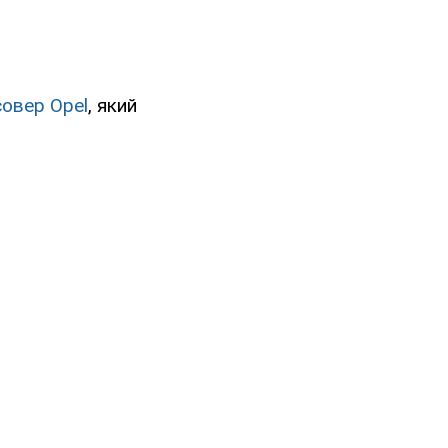
совер Opel
, який