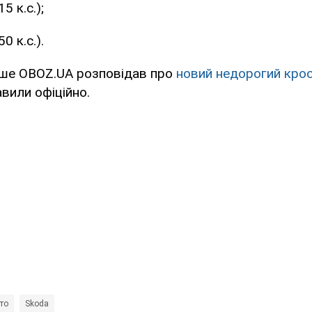
5 к.с.);
0 к.с.).
іше OBOZ.UA розповідав про
новий недорогий кро
вили офіційно.
то
Skoda