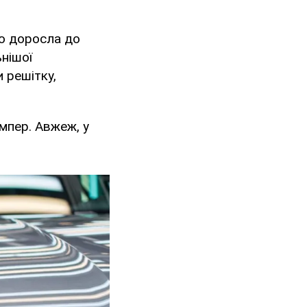
но доросла до
ьнішої
 решітку,
мпер. Авжеж, у