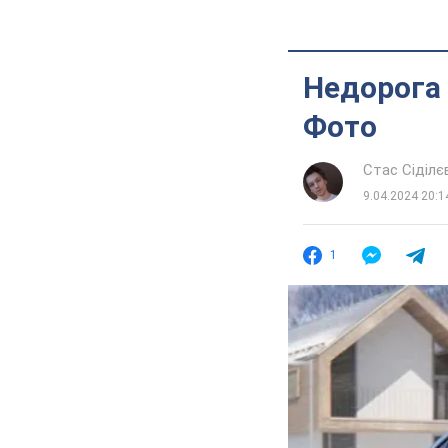
Недорога 
Фото
Стас Сіділє
9.04.2024 20:1
1