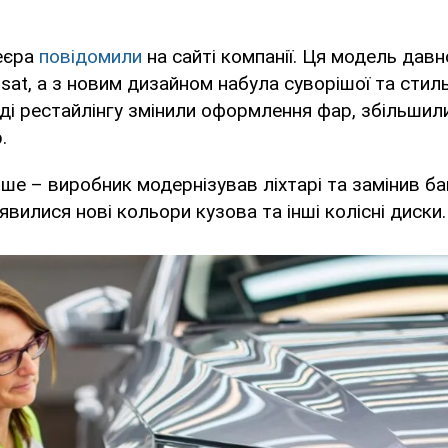
еєра
повідомили
на сайті компанії. Ця модель дав
sat, а з новим дизайном набула суворішої та стил
ході рестайлінгу змінили оформлення фар, збільшили
.
ше – виробник модернізував ліхтарі та замінив ба
'явилися нові кольори кузова та інші колісні диски.