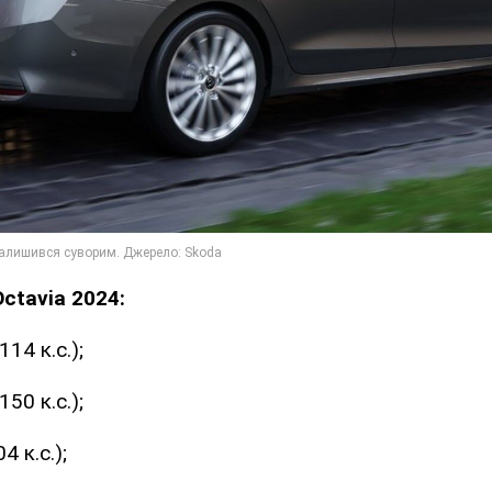
ctavia 2024:
114 к.с.);
150 к.с.);
4 к.с.);