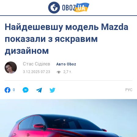
Найдешевшу модель Mazda
показали з яскравим
дизайном
Стас Сіділєв
Авто Oboz
3.12.2025 07:23
2,7 т.
0
РУС