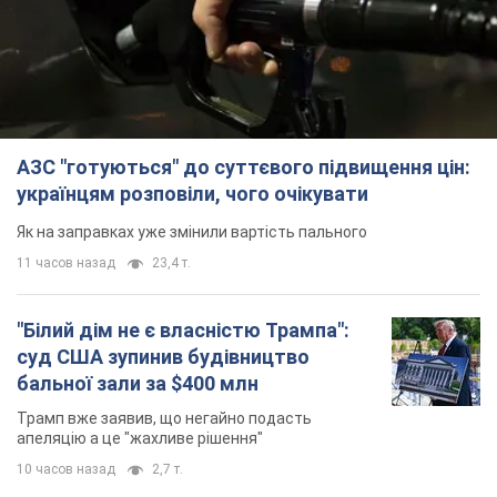
АЗС "готуються" до суттєвого підвищення цін:
українцям розповіли, чого очікувати
Як на заправках уже змінили вартість пального
11 часов назад
23,4 т.
"Білий дім не є власністю Трампа":
суд США зупинив будівництво
бальної зали за $400 млн
Трамп вже заявив, що негайно подасть
апеляцію а це "жахливе рішення"
10 часов назад
2,7 т.