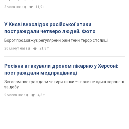
3 часа назад
11,9 т.
У Києві внаслідок російської атаки
постраждали четверо людей. Фото
Ворог продовжує регулярний ракетний терор столиці
20 минут назад
21,8 т.
Росіяни атакували дроном лікарню у Херсоні:
постраждали медпрацівниці
Загалом постраждали чотири жінки – і вони не єдині поранені
за добу
9 часов назад
4,3 т.