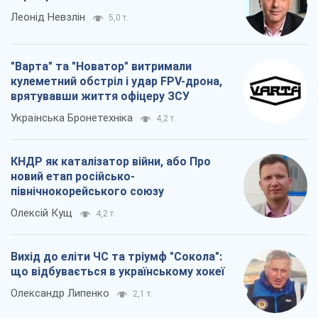
Леонід Невзлін
5,0 т.
"Варта" та "Новатор" витримали
кулеметний обстріл і удар FPV-дрона,
врятувавши життя офіцеру ЗСУ
Українська Бронетехніка
4,2 т.
КНДР як каталізатор війни, або Про
новий етап російсько-
північнокорейського союзу
Олексій Кущ
4,2 т.
Вихід до еліти ЧС та тріумф "Сокола":
що відбувається в українському хокеї
Олександр Липенко
2,1 т.