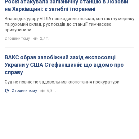
Росія атакувала залізничну станцію в Лозовій
на Харківщині: є загиблі і поранені
Внаслідок удару БПЛА пошкоджено вокзал, контактну мережу
та рухомий склад, рух поїздів до станції тимчасово
призупинили
2 години тому
2,7 т.
ВАКС обрав запобіжний захід експосолці
України у США Стефанішиній: що відомо про
справу
Суд не повністю задовольнив клопотання прокуратури
2 години тому
6,8 т.