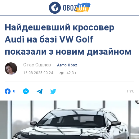
Найдешевший кросовер
Audi на базі VW Golf
показали з новим дизайном
Стас Сіділєв
Авто Oboz
16.08.2025 00:24
42,3 т.
0
РУС