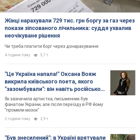
Жінці нарахували 729 тис. грн боргу за газ через
покази зіпсованого лічильника: суддя ухвалив
неочікуване рішення
Чи треба платити борг через донарахування
4 години тому
5,7 т.
"Це Україна напала!" Оксана Вояж
викрила київського поета, якого
"зазомбували": він навіть російської
не знав, а тепер хоче геноциду
Як зазначила артистка, письменник був
українців
фанатом України, але після переїзду в РФ йому
"промили мозок"
2 години тому
2,9 т.
"Був знесилений": в Україні врятували