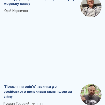
морську славу
Юрій Кирпичов
"Покоління олів'є": звичка до
російського виявилася сильнішою за
війну
Руслан Горовий
1,3 т.