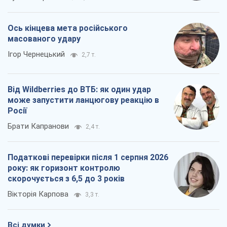
Ось кінцева мета російського
масованого удару
Ігор Чернецький
2,7 т.
Від Wildberries до ВТБ: як один удар
може запустити ланцюгову реакцію в
Росії
Брати Капранови
2,4 т.
Податкові перевірки після 1 серпня 2026
року: як горизонт контролю
скорочується з 6,5 до 3 років
Вікторія Карпова
3,3 т.
Всі думки