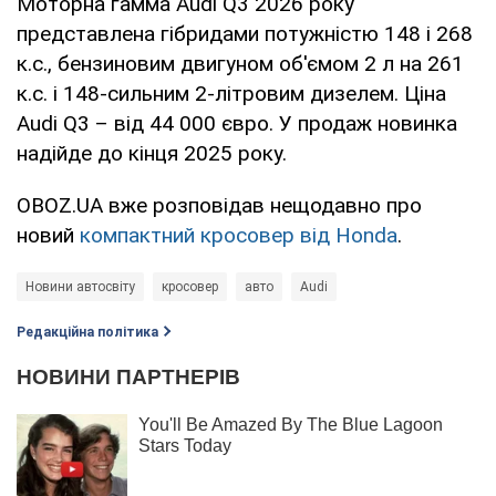
Моторна гамма Audi Q3 2026 року
представлена гібридами потужністю 148 і 268
к.с., бензиновим двигуном об'ємом 2 л на 261
к.с. і 148-сильним 2-літровим дизелем. Ціна
Audi Q3 – від 44 000 євро. У продаж новинка
надійде до кінця 2025 року.
OBOZ.UA вже розповідав нещодавно про
новий
компактний кросовер від Honda
.
Новини автосвіту
кросовер
авто
Audi
Редакційна політика