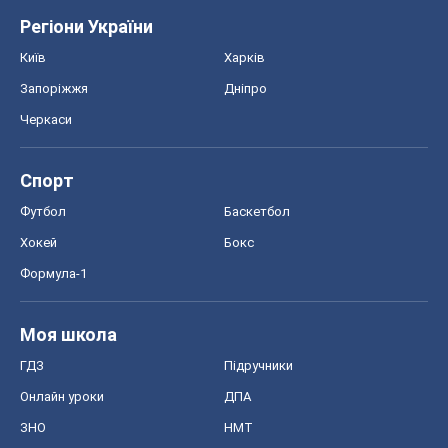
Регіони України
Київ
Харків
Запоріжжя
Дніпро
Черкаси
Спорт
Футбол
Баскетбол
Хокей
Бокс
Формула-1
Моя школа
ГДЗ
Підручники
Онлайн уроки
ДПА
ЗНО
НМТ