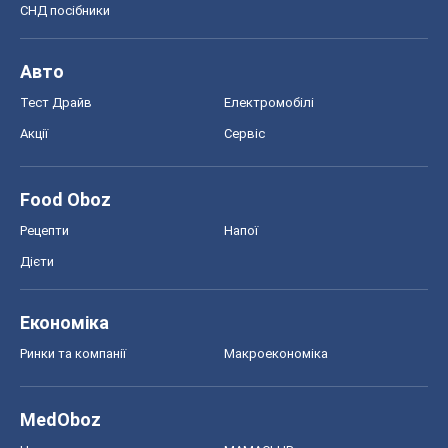
СНД посібники
Авто
Тест Драйв
Електромобілі
Акції
Сервіс
Food Oboz
Рецепти
Напої
Дієти
Економіка
Ринки та компанії
Макроекономіка
MedOboz