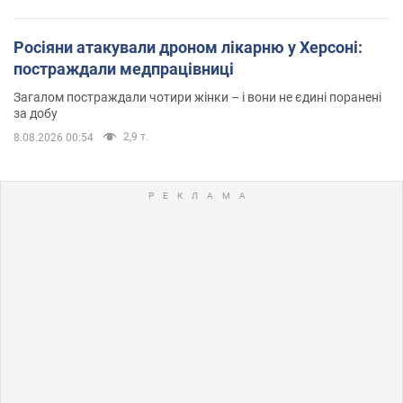
Росіяни атакували дроном лікарню у Херсоні:
постраждали медпрацівниці
Загалом постраждали чотири жінки – і вони не єдині поранені
за добу
2,9 т.
8.08.2026 00:54