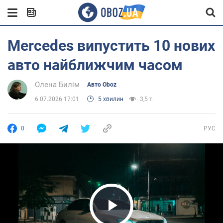
Mercedes випустить 10 нових
авто найближчим часом
Олена Билім
Авто Oboz
6.07.2026 17:01
5 хвилин
3,5 т.
0
РУС