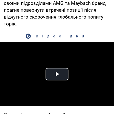
своїми підрозділами AMG та Maybach бренд
прагне повернути втрачені позиції після
відчутного скорочення глобального попиту
торік.
Відео дня
Play Video