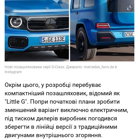
Окрім цього, у розробці перебуває
компактніший позашляховик, відомий як
"Little G". Попри початкові плани зробити
зменшений варіант виключно електричним,
під тиском дилерів виробник погодився
зберегти в лінійці версії з традиційними
двигунами внутрішнього згоряння.