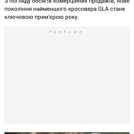
З погляду обсягів комерційних продажів, нове
покоління найменшого кросовера GLA стане
ключовою прем'єрою року.