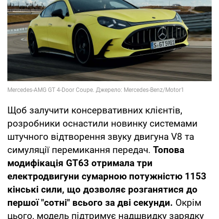
Щоб залучити консервативних клієнтів,
розробники оснастили новинку системами
штучного відтворення звуку двигуна V8 та
симуляції перемикання передач.
Топова
модифікація GT63 отримала три
електродвигуни сумарною потужністю 1153
кінські сили, що дозволяє розганятися до
першої "сотні" всього за дві секунди.
Окрім
цього, модель підтримує надшвидку зарядку