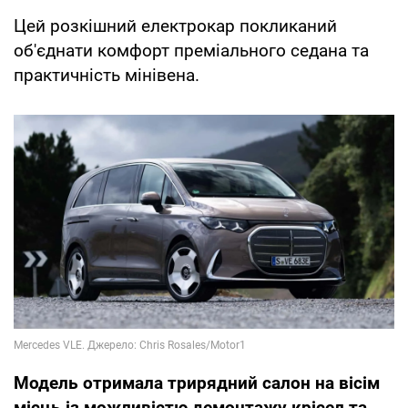
Цей розкішний електрокар покликаний
об'єднати комфорт преміального седана та
практичність мінівена.
Модель отримала трирядний салон на вісім
місць із можливістю демонтажу крісел та