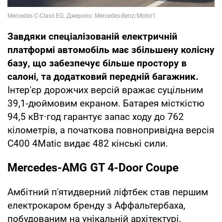
Завдяки спеціалізованій електричній
платформі автомобіль має збільшену колісну
базу, що забезпечує більше простору в
салоні, та додатковий передній багажник.
Інтер'єр дорожчих версій вражає суцільним
39,1-дюймовим екраном. Батарея місткістю
94,5 кВт⋅год гарантує запас ходу до 762
кілометрів, а початкова повнопривідна версія
C400 4Matic видає 482 кінські сили.
Mercedes-AMG GT 4-Door Coupe
Амбітний п'ятидверний ліфтбек став першим
електрокаром бренду з Аффальтербаха,
побудованим на унікальній архітектурі.