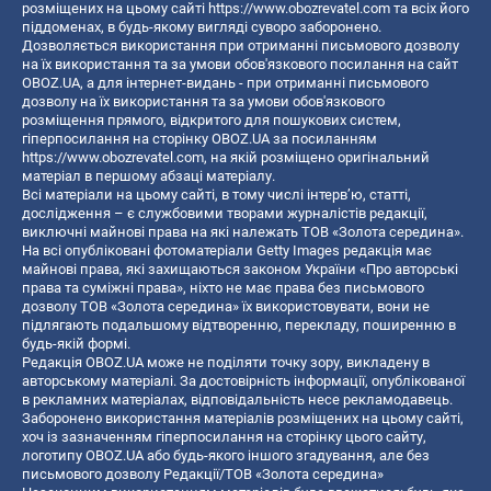
розміщених на цьому сайті
https://www.obozrevatel.com
та всіх його
піддоменах, в будь-якому вигляді суворо заборонено.
Дозволяється використання при отриманні письмового дозволу
на їх використання та за умови обов'язкового посилання на сайт
OBOZ.UA, а для інтернет-видань - при отриманні письмового
дозволу на їх використання та за умови обов'язкового
розміщення прямого, відкритого для пошукових систем,
гіперпосилання на сторінку OBOZ.UA за посиланням
https://www.obozrevatel.com
, на якій розміщено оригінальний
матеріал в першому абзаці матеріалу.
Всі матеріали на цьому сайті, в тому числі інтерв’ю, статті,
дослідження – є службовими творами журналістів редакції,
виключні майнові права на які належать ТОВ «Золота середина».
На всі опубліковані фотоматеріали Getty Images редакція має
майнові права, які захищаються законом України «Про авторські
права та суміжні права», ніхто не має права без письмового
дозволу ТОВ «Золота середина» їх використовувати, вони не
підлягають подальшому відтворенню, перекладу, поширенню в
будь-якій формі.
Редакція OBOZ.UA може не поділяти точку зору, викладену в
авторському матеріалі. За достовірність інформації, опублікованої
в рекламних матеріалах, відповідальність несе рекламодавець.
Заборонено використання матеріалів розміщених на цьому сайті,
хоч із зазначенням гіперпосилання на сторінку цього сайту,
логотипу OBOZ.UA або будь-якого іншого згадування, але без
письмового дозволу Редакції/ТОВ «Золота середина»