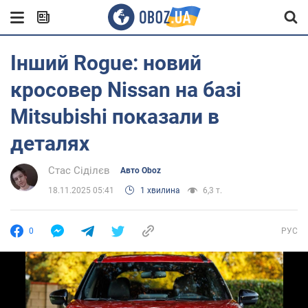
Інший Rogue: новий
кросовер Nissan на базі
Mitsubishi показали в
деталях
Стас Сіділєв
Авто Oboz
18.11.2025 05:41
1 хвилина
6,3 т.
0
РУС