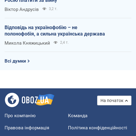
Росію платити за війну
Віктор Андрусів
3,2 т.
Відповідь на українофобію – не
полонофобія, а сильна українська держава
Микола Княжицький
2,4 т.
Всі думки
На початок
Про компанію
Команда
Правова інформація
Політика конфіденційності