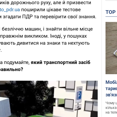
иків дорожнього руху, але й призвести
to_pdr.ua
поширили цікаве тестове
TO
 згадати ПДР та перевірити свої знання.
 безліччю машин, і знайти вільне місце
правжнім викликом. Іноді, у пошуках
бувають дивитися на знаки та нехтують
.
а подумайте,
який транспортний засіб
равильно?
Мобі
тариф
зв'яз
скар
Чому ц
кілька
на тел