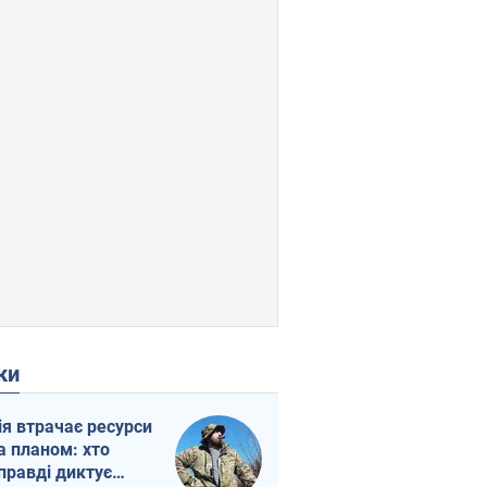
ки
ія втрачає ресурси
а планом: хто
правді диктує