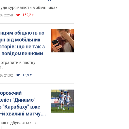
уде курс валюти в обмінниках
152,2 т.
26 22:58
їнцям обіцяють по
рн від мобільних
торів: що не так з
 повідомленнями
потрапити в пастку
їв
16,9 т.
26 21:02
орожчий
оліст "Динамо"
в "Карабаху" вже
-й хвилині матчу.
о
ок відбувається в
і