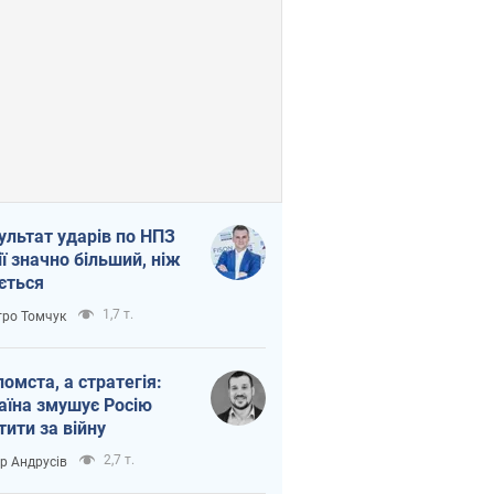
ультат ударів по НПЗ
ії значно більший, ніж
ється
1,7 т.
ро Томчук
помста, а стратегія:
аїна змушує Росію
тити за війну
2,7 т.
ор Андрусів