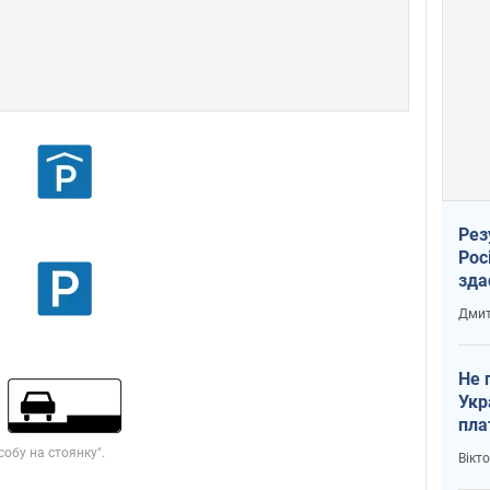
Рез
Рос
зда
Дмит
Не 
Укр
пла
Вікт