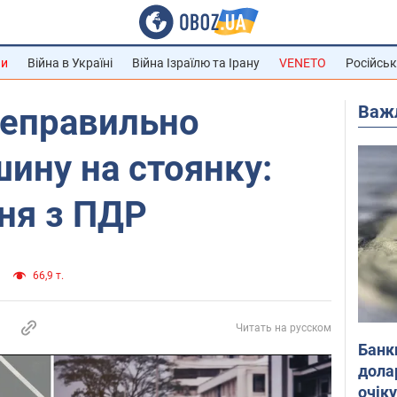
ни
Війна в Україні
Війна Ізраїлю та Ірану
VENETO
Російськ
Важ
 неправильно
ину на стоянку:
ня з ПДР
66,9 т.
Читать на русском
Банк
дола
очік