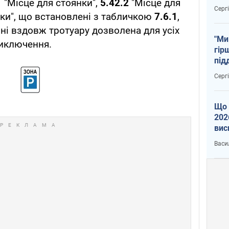
1
"Місце для стоянки",
5.42.2
"Місце для
тем
Серг
ки", що встановлені з табличкою
7.6.1
,
ині вздовж тротуару дозволена для усіх
"Ми
виключення.
гір
під
рак
Серг
Що 
202
вис
про
Васи