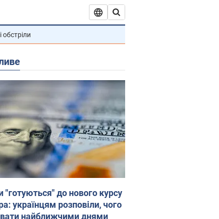
і обстріли
ливе
и "готуються" до нового курсу
ра: українцям розповіли, чого
увати найближчими днями