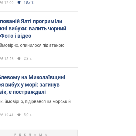
18,7 т.
26 12:00
упованій Ялті прогриміли
жні вибухи: валить чорний
Фото і відео
 ймовірно, опинилося під атакою
2,3 т.
26 13:26
блевому на Миколаївщині
я вибух у морі: загинув
вік, є постраждалі
к, ймовірно, підірвався на морській
3,0 т.
26 12:41