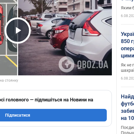
Яким б
6.08.20
Укра
Play Video
850 г
опера
цими
Як не 
шахра
6.08.20
Найд
сі головного — підпишіться на Новини на
футб
заби
Підписатися
на 10
Віде
Поєдин
Польщ