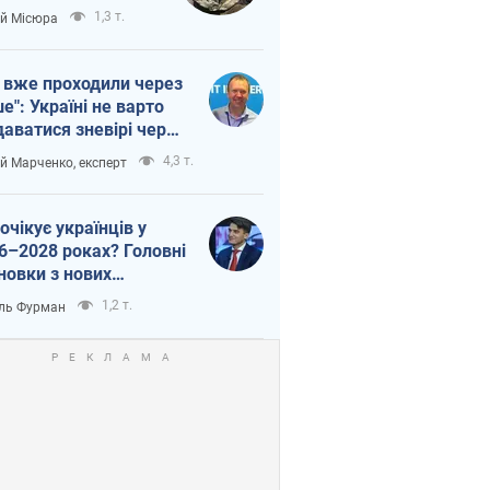
п війни
1,3 т.
ій Місюра
 вже проходили через
ше": Україні не варто
даватися зневірі через
етний терор
4,3 т.
ій Марченко, експерт
очікує українців у
6–2028 роках? Головні
новки з нових
гнозів від НБУ
1,2 т.
ль Фурман