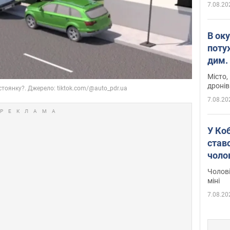
7.08.20
В ок
поту
дим. 
Місто,
дронів
7.08.20
У Ко
ставс
чоло
Чолові
міні
7.08.20