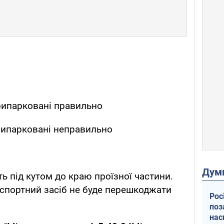
рипарковані правильно
рипарковані неправильно
Дум
ть під кутом до краю проїзної частини.
спортний засіб не буде перешкоджати
Рос
поз
нас