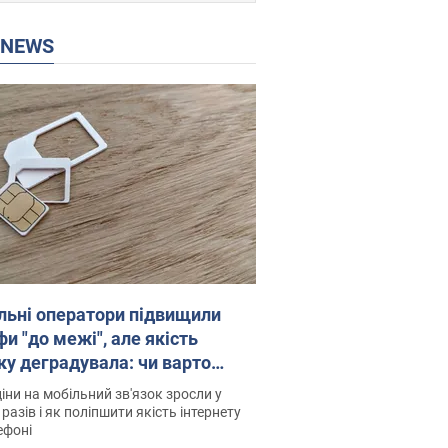
P NEWS
льні оператори підвищили
и "до межі", але якість
ку деградувала: чи варто
житись на ціни
іни на мобільний зв'язок зросли у
 разів і як поліпшити якість інтернету
ефоні