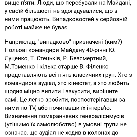
вище п'яти. Люди, що перебували на Майдані,
у своїй більшості не здогадувалися, що з
ними працюють. Випадковостей у серйозній
роботі майже не буває.
Наприклад, "випадково" призначені (ким?)
Польові командири Майдану 40-річні Ю.
Луценко, Т. Стецьків, Р. Безсмертний,
М.Томенко і кілька старше В. Філенко
представляють всі п'ять класичних груп. Хто з
командирів аудіал, хто кінестет, а хто любить
щодня міцно випити і закусити, вирішите
самі. Це легко зробити, поспостерігавши за
ними по TV, або почитавши їх інтерв'ю.
Визначення помаранчевих генералісимусів
(утішимо їх самолюбство) в умовні групи не
означає, що аудіал не ходив в колонах до