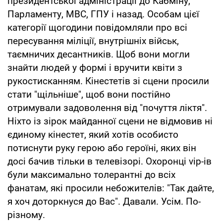
президентської адміністрації до Кабміну,
Парламенту, МВС, ГПУ і назад. Особам цієї
категорії щогодини повідомляли про всі
пересування міліції, внутрішніх військ,
таємничих десантників. Щоб вони могли
знайти людей у формі і вручити квіти з
рукостисканням. Кінестетів зі сцени просили
стати "щільніше", щоб вони постійно
отримували задоволення від "почуття ліктя".
Ніхто із зірок майданної сцени не відмовив ні
єдиному кінестет, який хотів особисто
потиснути руку герою або героїні, яких він
досі бачив тільки в телевізорі. Охоронці vip-ів
були максимально толерантні до всіх
фанатам, які просили небожителів: "Так дайте,
я хоч доторкнуся до Вас". Давали. Усім. По-
різному.