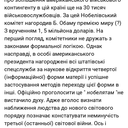
контингенту в цій країні ще на 30 тисяч
військовослужбовців. За цей Нобелівський
комітет нагородив Б. Обаму премією миру (?)
З врученням 1, 5 мільйона доларів. На
перший погляд, комітетники не дружать з
законами формальної логікою. Однак
насправді, в особі американського
президента нагороджені всі штатівські
спецслужби за наукове відкриття четвертої
(інформаційної) форми матерії і успішне
застосування методів переходу цієї форми в
інші. Офіційно проголосити це "
нобелятам
"не
вистачило духу. Адже вголос визнати
наближення людства до нового світового
порядку позначає констатувати неминучість
третьої (останньої) світової війни. Ось і