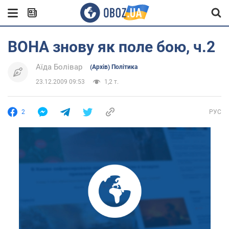
ВОНА знову як поле бою, ч.2
Аїда Болівар
(Архів) Політика
23.12.2009 09:53
1,2 т.
2
РУС