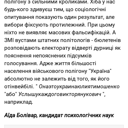
полігону з сильними кроликами. Хіба у нас
будь-кого здивуєш тим, що соціологічні
опитування показують один результат, але
вибори фіксують протилежний. При цьому
ніхто не виявляє масових фальсифікацій. А
ЗМІ вустами штатних політологів - бюлетенів
розповідають електорату відверті дурниці як
пояснення непояснених підсумків
голосування. Адже життя більшості
населення військового полігону "Україна"
абсолютно не залежить від того, як його
отінвейбілі. "
Онаэтоукраинаюлиятимошенко
"або"
Услышукаждоговикторянукович
",
наприклад.
Аїда Болівар, кандидат психологічних наук