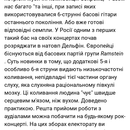
нас багато
"та інші, при записі яких
використовувалися 6-струнні басові гітари
останнього покоління. Або вже готові
відповідні семпли. У Росії одним з перших
такий бас на своїх концертах почав
розряджати в натовп Дельфін. Європейці
біснуються від басових партій групи
Ramstein
. Суть новинки в тому, що додаткові 5-я і
особливо 6-я струни видають низькочастотні
коливання, непідвладні тієї частини органу
слуху, яка слухняна раціональному півкулі
мозку. Ці коливання людина "чує" швидше
серцевим м'язом, ніж вухом. Доведено
практикою. Решта прийоми роботи з
аудіалами можна побачити на будь-якому рок-
концерті. На цих зборах електорату ви