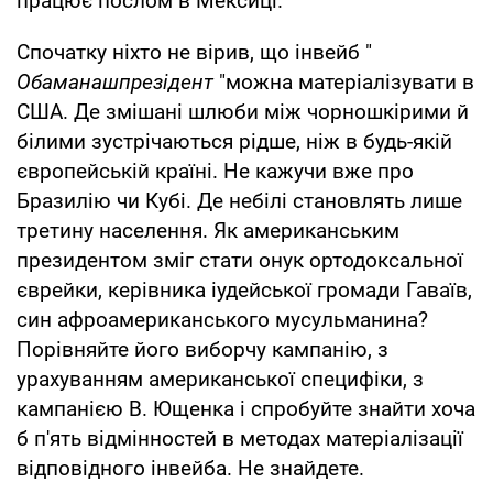
працює послом в Мексиці.
Спочатку ніхто не вірив, що інвейб "
Обаманашпрезідент
"можна матеріалізувати в
США. Де змішані шлюби між чорношкірими й
білими зустрічаються рідше, ніж в будь-якій
європейській країні. Не кажучи вже про
Бразилію чи Кубі. Де небілі становлять лише
третину населення. Як американським
президентом зміг стати онук ортодоксальної
єврейки, керівника іудейської громади Гаваїв,
син афроамериканського мусульманина?
Порівняйте його виборчу кампанію, з
урахуванням американської специфіки, з
кампанією В. Ющенка і спробуйте знайти хоча
б п'ять відмінностей в методах матеріалізації
відповідного інвейба. Не знайдете.