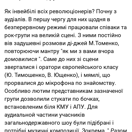
Як інвейбілі всіх революціонерів? Почну з
аудіалів. В першу чергу для них щодня в
безперервному режимі працювали співаки та
рок-групи на великій сцені. З ними постійно
вів задушевні розмови ді-джей М.Томенко,
повторюючи мантру "як ми з вами вчора
домовилися
". Саме до них зі сцени
зверталися і оратори європейського класу
(Ю. Тимошенко, В. Ющенко), і мямлі, що
прорвалися до мікрофона по знайомству.
Особливо лютим представникам зазначеної
групи дозволили стукати по бочках,
встановленим біля КМУ і АПУ. Для
аудиальной частини учасників
загальнодержавного шоу були підібрані і
потрібні музичні композиції. Зокрема, "
Разом