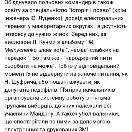
Об'єднувало польових командирів також
освіту за спеціальністю "історія і право" (крім
інженера Ю. Луценко), досвід електоральних
перемог у мажоритарних округах і відсутність
інтересу до чужих жінок. Серед них, за
висловом Л. Кучми з альбому "
M.
Melnychenko under sofa
", немає" слабких на
передок ". Бо там же
-
"народжений пити
сьорбати не може". Тобто у відповідальний
момент їх не відвернути на жіноче питання, як
Н. Шуфрича, або пошантажувати, як
депутатів-педофілів. П'ятірка начальників
організувала системну роботу з п'ятьма
групами виборців, до яких належали всі
учасники Майдану. А також уболівальники,
що спостерігали за ними за допомогою
електронних та друкованих ЗМІ.