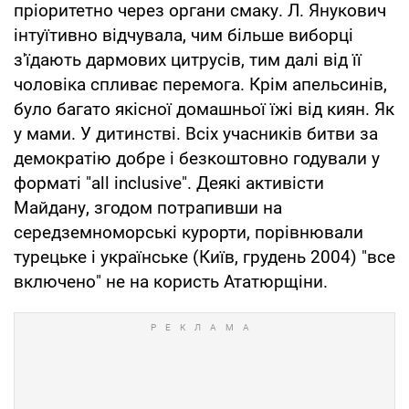
пріоритетно через органи смаку. Л. Янукович
інтуїтивно відчувала, чим більше виборці
з'їдають дармових цитрусів, тим далі від її
чоловіка спливає перемога. Крім апельсинів,
було багато якісної домашньої їжі від киян. Як
у мами. У дитинстві. Всіх учасників битви за
демократію добре і безкоштовно годували у
форматі "all inclusive". Деякі активісти
Майдану, згодом потрапивши на
середземноморські курорти, порівнювали
турецьке і українське (Київ, грудень 2004) "все
включено" не на користь Ататюрщіни.