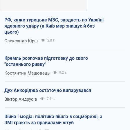
РФ, каже турецьке МЗС, завдасть по Україні
ядерного удару (а Київ мер знищує й без
цього)
Олександр Кірш
2,8 т.
Кремль розпочав підготовку до свого
"останнього ривку"
Костянтин Машовець
9,2 т.
Дух Анкоріджа остаточно випарувався
Віктор Андрусів
7,4 т.
Війна і медіа: політика пішла в соцмережі, а
ЗМІ грають за правилами ютуб