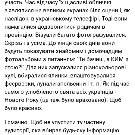
участь. Час від часу їх щасливі обличчя
з'являлися на великих екранах біля сцени і, як
наслідок, в українському телеефірі. Тоді вони
намагалися додзвонитися родичам в
провінцію. Візуали багато фотографувалися.
Скрізь і з усіма. До кінця своїх днів вони
будуть показувати знайомим і домочадцям
фотоальбоми з питанням: "Ти бачиш, з КИМ я
стою?!" Для них запускалися різнокольорові
кулі, вбиралися ялинки, влаштовувалися
феєрверки, лунали апельсини і т. п. Як під час
самого улюбленого свята всіх українців
-
Нового Року (це теж було враховано). Щоб
було красиво.
І смачно. Щоб не упустити ту частину
аудиторії, яка вбирає будь-яку інформацію