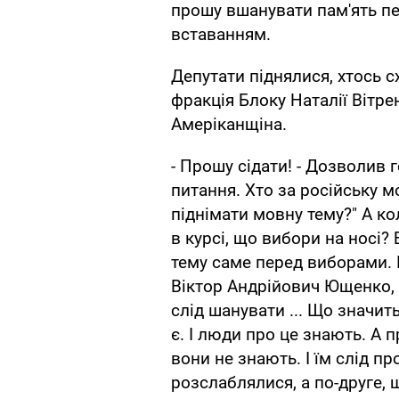
прошу вшанувати пам'ять п
вставанням.
Депутати піднялися, хтось сх
фракція Блоку Наталії Вітре
Амеріканщіна.
- Прошу сідати! - Дозволив
питання. Хто за російську м
піднімати мовну тему?" А кол
в курсі, що вибори на носі?
тему саме перед виборами. 
Віктор Андрійович Ющенко, 
слід шанувати ... Що значит
є. І люди про це знають. А 
вони не знають. І їм слід п
розслаблялися, а по-друге, 