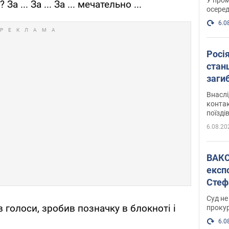
а ... За ... За ... мечательно ...
осеред
6.0
Росі
станц
загиб
Внасл
контак
поїзді
6.08.20
ВАКС обрав 
експ
Стеф
спра
Суд не
 голоси, зробив позначку в блокноті і
проку
6.0