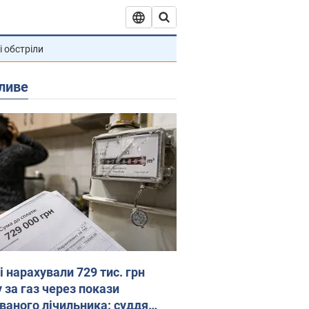
і обстріли
ливе
 нарахували 729 тис. грн
 за газ через покази
ованого лічильника: суддя