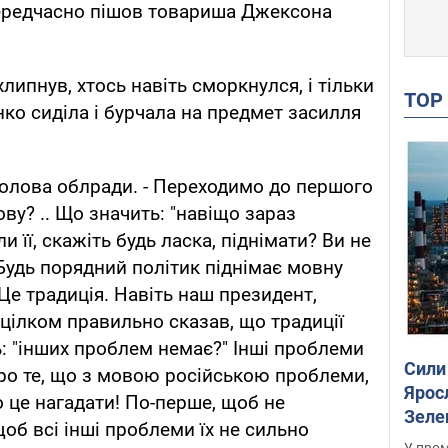
ередчасно пішов товариша Джексона
липнув, хтось навіть сморкнулся, і тільки
TO
нко сиділа і бурчала на предмет засилля
 голова облради. - Переходимо до першого
ову? .. Що значить: "навіщо зараз
и її, скажіть будь ласка, піднімати? Ви не
 Будь порядний політик піднімає мовну
Це традиція. Навіть наш президент,
цілком правильно сказав, що традиції
ь: "інших проблем немає?" Інші проблеми
Сили
про те, що з мовою російською проблеми,
Ярос
ро це нагадати! По-перше, щоб не
Зеле
щоб всі інші проблеми їх не сильно
У пром