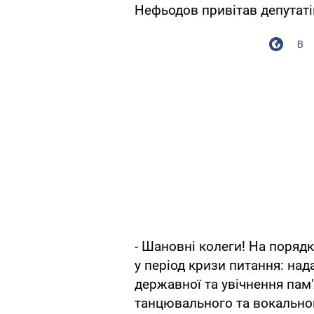
Нефьодов привітав депутатів
В
- Шановні колеги! На порядк
у період кризи питання: над
державної та увічнення пам'
танцювального та вокально