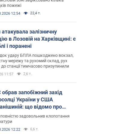
ків пожежі
22,4 т.
8.2026 12:54
я атакувала залізничну
ію в Лозовій на Харківщині: є
лі і поранені
ідок удару БПЛА пошкоджено вокзал,
тну мережу та рухомий склад, рух
в до станції тимчасово призупинили
2,6 т.
26 11:57
запобіжний захід
осолці України у США
анішиній: що відомо про
ву
 повністю задовольнив клопотання
ратури
6,6 т.
8.2026 12:22