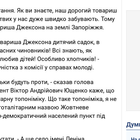
тання. Як ви знаєте, наш дорогий товариш
вих у нас дуже швидко забувають. Тому
ариша Джексона на землі Запоріжжя.
товариша Джексона дитячий садок, в
асних чиновників! Всі знають, як
юбив дітей! Особливо хлопчиків! -
стка з комісії у справах молоді.
ьки будуть проти, - сказав голова
дент Віктор Андрійович Ющенко каже, що
арну топоніміку. Що таке топоніміка, я не
 тоталітарним назвою Жовтневе
о-демократичний населений пункт під
Дум
тати. - А ще село імені Леніна
На 