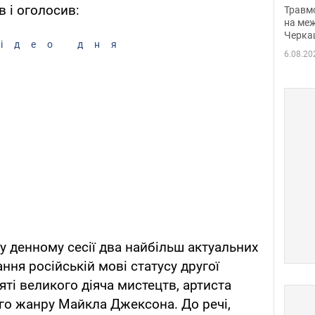
нети
 і оголосив:
Травм
Фото
на меж
Черка
ідео дня
6.08.20
у денному сесії два найбільш актуальних
ання російській мові статусу другої
яті великого діяча мистецтв, артиста
го жанру Майкла Джексона. До речі,