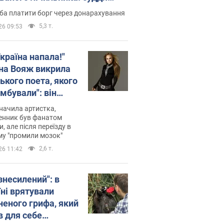
лив неочікуване рішення
ба платити борг через донарахування
5,3 т.
26 09:53
країна напала!"
на Вояж викрила
ького поета, якого
мбували": він
ь російської не
начила артистка,
 а тепер хоче
енник був фанатом
и, але після переїзду в
циду українців
му "промили мозок"
2,6 т.
26 11:42
знесилений": в
їні врятували
неного грифа, який
в для себе