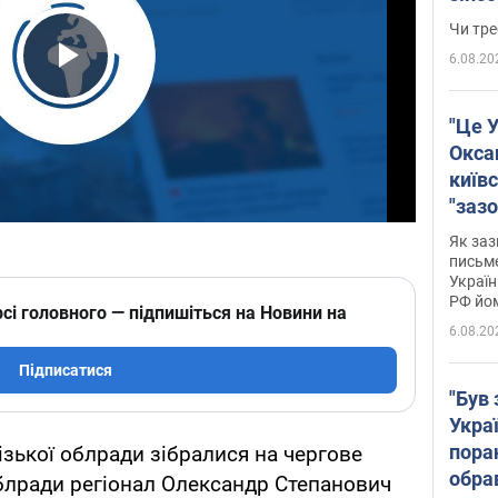
ухва
Чи тре
6.08.20
Play Video
"Це У
Окса
київс
"зазо
навіт
Як заз
знав,
письм
Україн
гено
РФ йо
сі головного — підпишіться на Новини на
6.08.20
Підписатися
"Був 
Укра
пора
ізької облради зібралися на чергове
обра
облради регіонал Олександр Степанович