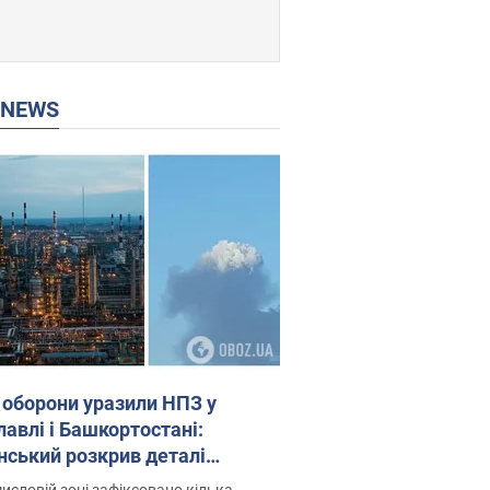
P NEWS
 оборони уразили НПЗ у
лавлі і Башкортостані:
нський розкрив деталі
операції. Фото і відео
исловій зоні зафіксовано кілька