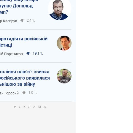
тупає Дональд
мп?
2,4 т.
ор Каспрук
протидіяти російській
істиці
19,1 т.
лій Портников
коління олів'є": звичка
російського виявилася
ьнішою за війну
1,0 т.
ан Горовий