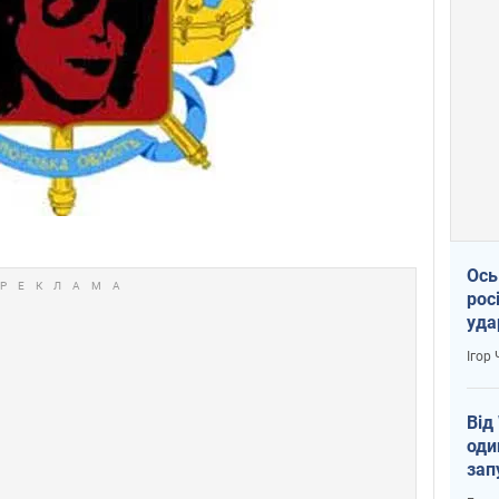
Ось
рос
уда
Ігор
Від
оди
зап
реа