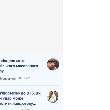
 кінцева мета
ійського масованого
ру
2,5 т.
 Чернецький
 Wildberries до ВТБ: як
н удар може
устити ланцюгову
кцію в Росії