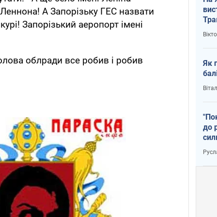
вис
 Леннона! А Запорізьку ГЕС назвати
Тра
урі! Запорізький аеропорт імені
Вікт
голова облради все робив і робив
Як 
бал
Віта
"По
до 
сил
Русл