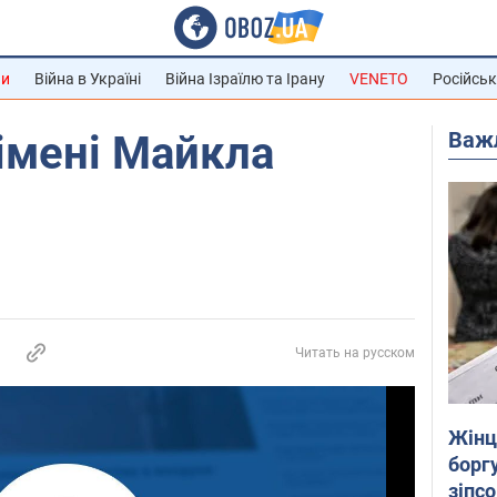
ни
Війна в Україні
Війна Ізраїлю та Ірану
VENETO
Російськ
Важ
імені Майкла
Читать на русском
Жінці
боргу
зіпс