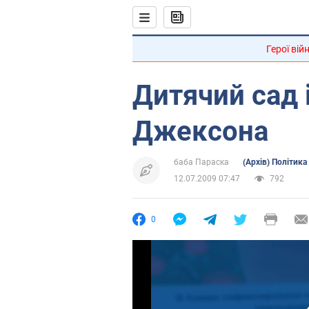
Герої вій
Дитячий сад 
Джексона
баба Параска
(Архів) Політика
12.07.2009 07:47
792
0