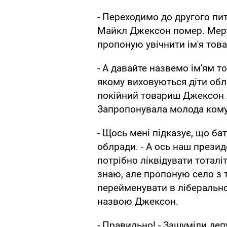
- Переходимо до другого пи
Майкл Джексон помер. Мерт
пропоную увічнити ім'я тов
- А давайте назвемо ім'ям 
якому виховуються діти обл
покійний товариш Джексон л
Запропонувала молода комуні
- Щось мені підказує, що бат
облради. - А ось наш прези
потрібно ліквідувати тоталіт
знаю, але пропоную село з
перейменувати в ліберальн
назвою Джексон.
- Правильно! - Зашуміли депу