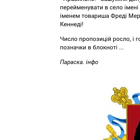
перейменувати в село імені
іменем товариша Фреді Мерк
Кеннеді!
Число пропозицій росло, і 
позначки в блокноті ...
Параска.
інфо