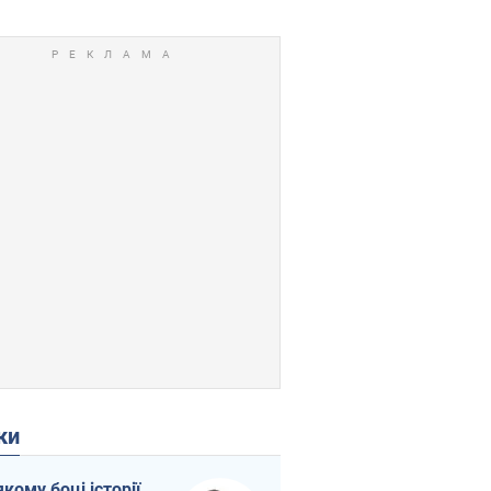
ки
якому боці історії