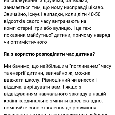
на спілкування з друзями, батьками,
займається тим, що йому насправді цікаво.
Звичайно, існує і випадки, коли діти 40-50
відсотків свого часу витрачають на
комп'ютерні ігри або вулицю. І це теж
показник майбутньої дитини, причому навряд
чи оптимістичного
Як з користю розподілити час дитини?
Ми бачимо, що найбільшим "поглиначем" часу
та енергії дитини, звичайно ж, можна
вважати школу. Рівноцінний чи внесок і
віддача, вирішувати вам. І якщо з
відвідуванням навчального закладу в нашій
країні кардинально змінити щось складно,
поміняйте своє ставлення до розуміння
успішності дитини з усіх предметів і зубріння