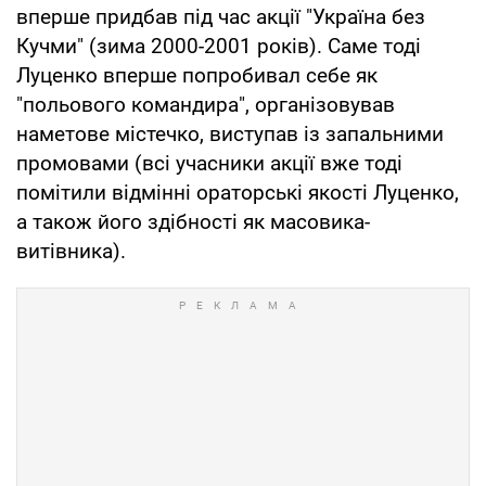
вперше придбав під час акції "Україна без
Кучми" (зима 2000-2001 років). Саме тоді
Луценко вперше попробивал себе як
"польового командира", організовував
наметове містечко, виступав із запальними
промовами (всі учасники акції вже тоді
помітили відмінні ораторські якості Луценко,
а також його здібності як масовика-
витівника).