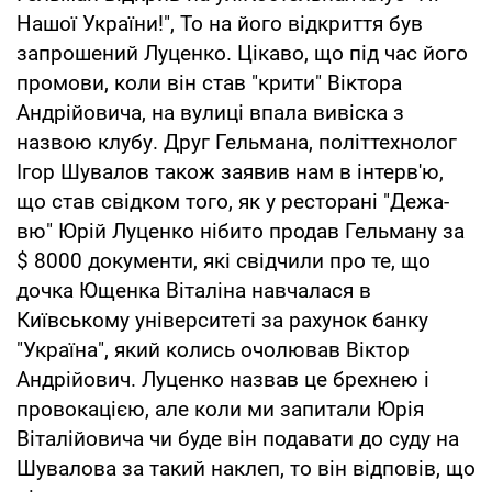
Нашої України!", То на його відкриття був
запрошений Луценко. Цікаво, що під час його
промови, коли він став "крити" Віктора
Андрійовича, на вулиці впала вивіска з
назвою клубу. Друг Гельмана, політтехнолог
Ігор Шувалов також заявив нам в інтерв'ю,
що став свідком того, як у ресторані "Дежа-
вю" Юрій Луценко нібито продав Гельману за
$ 8000 документи, які свідчили про те, що
дочка Ющенка Віталіна навчалася в
Київському університеті за рахунок банку
"Україна", який колись очолював Віктор
Андрійович. Луценко назвав це брехнею і
провокацією, але коли ми запитали Юрія
Віталійовича чи буде він подавати до суду на
Шувалова за такий наклеп, то він відповів, що