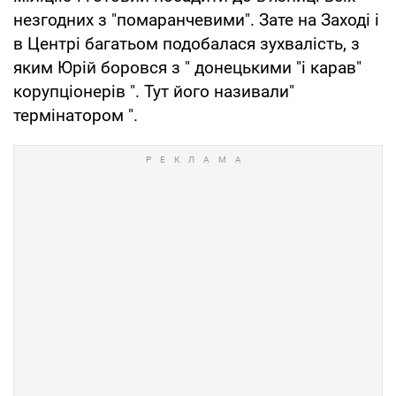
незгодних з "помаранчевими". Зате на Заході і
в Центрі багатьом подобалася зухвалість, з
яким Юрій боровся з " донецькими "і карав"
корупціонерів ". Тут його називали"
термінатором ".