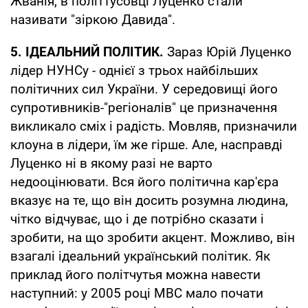
Жванія, в політтусовці Луценко стали
називати "зіркою Давида".
5. ІДЕАЛЬНИЙ ПОЛІТИК.
Зараз Юрій Луценко
лідер НУНСу - однієї з трьох найбільших
політичних сил України. У середовищі його
супротивників-"регіоналів" це призначення
викликало сміх і радість. Мовляв, призначили
клоуна в лідери, їм же гірше. Але, насправді
Луценко ні в якому разі не варто
недооцінювати. Вся його політична кар'єра
вказує на те, що він досить розумна людина,
чітко відчуває, що і де потрібно сказати і
зробити, на що зробити акцент. Можливо, він
взагалі ідеальний український політик. Як
приклад його політчутья можна навести
наступний: у 2005 році МВС мало почати