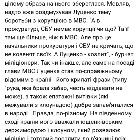
цілому образа на нього збереглася. Мовляв,
надто вже роздмухував Луценко тему
боротьби з корупцією в МВС. "А в
прокуратурі, СБУ немає корупції чи що? Та її
там ще більше, ніж в МВС. Але про це
начальники прокуратури і СБУ не кричать, що
не козенят своїх. А Луценко - козлит", - бурчат
міліціонери. Так чи інакше, але саме на посаді
глави МВС Луценка став по-справжньому
відомим в країні - його крилаті фрази (типу
"рука, яка брала хабар, честь віддавати не
може), а також епатажні витівки (які
межували з клоунадою) добре запам'яталися
в народі . Правда, по-різному. На південному
сході країни його вважали ющенківським
держимордою і клоуном, який розвалює
міліцію і готовий посадити до в'язниці всіх