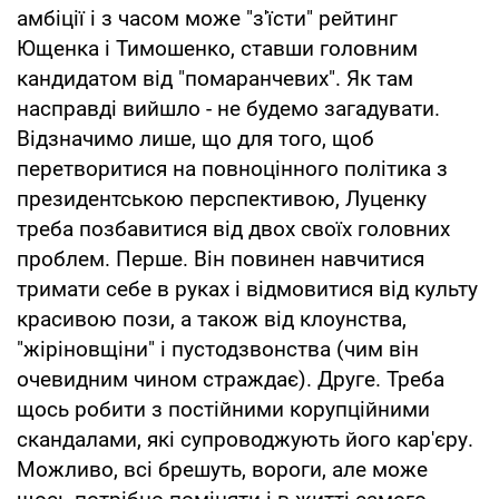
амбіції і з часом може "з'їсти" рейтинг
Ющенка і Тимошенко, ставши головним
кандидатом від "помаранчевих". Як там
насправді вийшло - не будемо загадувати.
Відзначимо лише, що для того, щоб
перетворитися на повноцінного політика з
президентською перспективою, Луценку
треба позбавитися від двох своїх головних
проблем. Перше. Він повинен навчитися
тримати себе в руках і відмовитися від культу
красивою пози, а також від клоунства,
"жіріновщіни" і пустодзвонства (чим він
очевидним чином страждає). Друге. Треба
щось робити з постійними корупційними
скандалами, які супроводжують його кар'єру.
Можливо, всі брешуть, вороги, але може