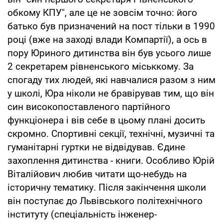
обкому КПУ", але це не зовсім точно: його
батько був призначений на пост тільки в 1990
році (вже на заході влади Компартії), а ось в
пору Юриного дитинства він був усього лише
2 секретарем рівненського міськкому. За
спогаду тих людей, які навчалися разом з ним
у школі, Юра ніколи не бравірував тим, що він
син високопоставленого партійного
функціонера і вів себе в цьому плані досить
скромно. Спортивні секції, технічні, музичні та
гуманітарні гуртки не відвідував. Єдине
захоплення дитинства - книги. Особливо Юрій
Віталійович любив читати що-небудь на
історичну тематику. Після закінчення школи
він поступає до Львівського політехнічного
інституту (спеціальність інженер-