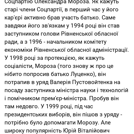
Соцпартію Олександра Мороза. Як кажуть
старі члени Соцпартії, в перший час у його
кар'єрі активно брав участь батько. Саме
завдяки його зв'язкам у 1994 році він став
заступником голови Рівненської обласної
ради, а з 1996 - начальником комітету
економіки Рівненської обласної адміністрації.
У 1998 році за протекцією, як кажуть
соціалісти, Мороза (того знову ж про це
нібито попросив батько Луценко), він
потрапив в уряд Валерія Пустовойтенка на
посаду заступника міністра науки і технологій
і помічником прем'єр-міністра. Пробув він
там недовго. У 1999 році, під час
президентських виборів, він пішов з уряду -
потрібно було допомагати Морозу. Але
широку популярність Юрій Віталійович