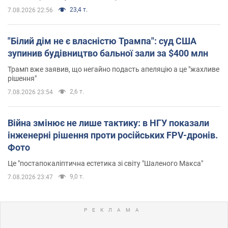
23,4 т.
7.08.2026 22:56
"Білий дім не є власністю Трампа": суд США
зупинив будівництво бальної зали за $400 млн
Трамп вже заявив, що негайно подасть апеляцію а це "жахливе
рішення"
2,6 т.
7.08.2026 23:54
Війна змінює не лише тактику: в НГУ показали
інженерні рішення проти російських FPV-дронів.
Фото
Це "постапокаліптична естетика зі світу "Шаленого Макса"
9,0 т.
7.08.2026 23:47