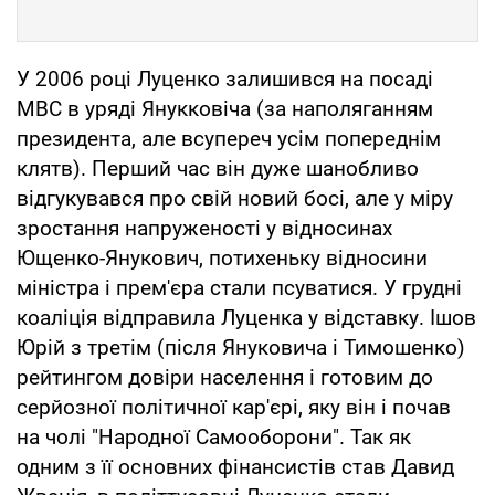
У 2006 році Луценко залишився на посаді
МВС в уряді Янукковіча (за наполяганням
президента, але всупереч усім попереднім
клятв). Перший час він дуже шанобливо
відгукувався про свій новий босі, але у міру
зростання напруженості у відносинах
Ющенко-Янукович, потихеньку відносини
міністра і прем'єра стали псуватися. У грудні
коаліція відправила Луценка у відставку. Ішов
Юрій з третім (після Януковича і Тимошенко)
рейтингом довіри населення і готовим до
серйозної політичної кар'єрі, яку він і почав
на чолі "Народної Самооборони". Так як
одним з її основних фінансистів став Давид