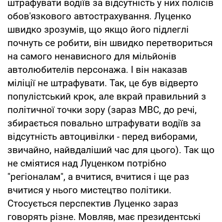
штрафувати водіїв за відсутність у них полісів
обов'язкового автострахування. Луценко
швидко зрозумів, що якщо його підлеглі
почнуть се робити, він швидко перетвориться
на самого ненависного для мільйонів
автолюбителів персонажа. І він наказав
міліції не штрафувати. Так, це був відверто
популістський крок, але вкрай правильний з
політичної точки зору (зараз МВС, до речі,
збирається повально штрафувати водіїв за
відсутність автоцивілки - перед виборами,
звичайно, найвдаліший час для цього). Так що
не сміятися над Луценком потрібно
"регіоналам", а вчитися, вчитися і ще раз
вчитися у нього мистецтво політики.
Стосується перспектив Луценко зараз
говорять різне. Мовляв, має президентські