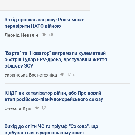
Захід проспав загрозу: Росія може
перевірити НАТО війною
Леонід Невзлін
5,0 т.
"Варта" та "Новатор" витримали кулеметний
обстріл і удар FPV-дрона, врятувавши життя
офіцеру ЗСУ
Українська Бронетехніка
4,1 т.
КНДР як каталізатор війни, або Про новий
етап російсько-північнокорейського союзу
Олексій Кущ
4,2 т.
Вихід до еліти ЧС та тріумф "Сокола": що
відбувається в українському хокеї