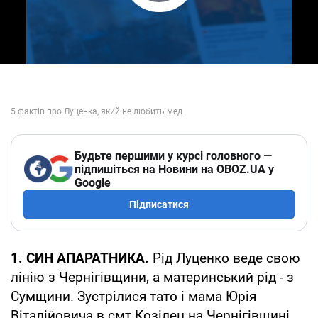
Play Video
Будьте першими у курсі головного —
підпишіться на Новини на OBOZ.UA у
Google
Підписатися
1. СИН АПАРАТНИКА.
Рід Луценко веде свою
лінію з Чернігівщини, а материнський рід - з
Сумщини. Зустрілися тато і мама Юрія
Віталійовича в смт Козілец на Чернігівщині,