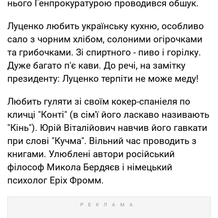
нього Генпрокуратурою проводився обшук.
Луценко любить українську кухню, особливо
сало з чорним хлібом, солоними огірочками
та грибочками. Зі спиртного - пиво і горілку.
Дуже багато п'є кави. До речі, на замітку
президенту: Луценко терпіти не може меду!
Любить гуляти зі своїм кокер-спаніеля по
кличці "Конті" (в сім'ї його ласкаво називають
"Кінь"). Юрій Віталійович навчив його гавкати
при слові "Кучма". Вільний час проводить з
книгами. Улюблені автори російський
філософ Микола Бердяєв і німецький
психолог Еріх Фромм.