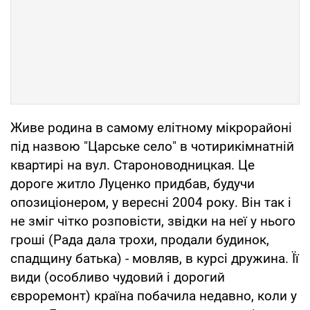
Живе родина в самому елітному мікрорайоні
під назвою "Царське село" в чотирикімнатній
квартирі на вул. Староноводницкая. Це
дороге житло Луценко придбав, будучи
опозиціонером, у вересні 2004 року. Він так і
не зміг чітко розповісти, звідки на неї у нього
гроші (Рада дала трохи, продали будинок,
спадщину батька) - мовляв, в курсі дружина. Її
види (особливо чудовий і дорогий
євроремонт) країна побачила недавно, коли у