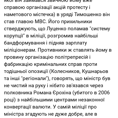
якої він займався звичною йому вже
справою організації акцій протесту і
наметового містечка) в уряді Тимошенко він
став главою МВС. Його прихильники
стверджують, що Луценко поламав "систему
корупції" в міліції, розгромив найбільші
бандформування і підняв зарплату
міліціонерам. Противники ж ставлять йому в
провину організацію політрепресій і
фабрикацію кримінальних справ проти
тодішньої опозиції (Колесников, Кушнарьов
та інші "регіонали"), говорять, що міністр був
не чистий на руку і нібито зв'язався через
полковника Романа Єрохіна (убитого в 2006
році) з найбільшими центрами незаконної
конвертації валюти. У самій міліції про
міністра згадують не дуже добре, але в