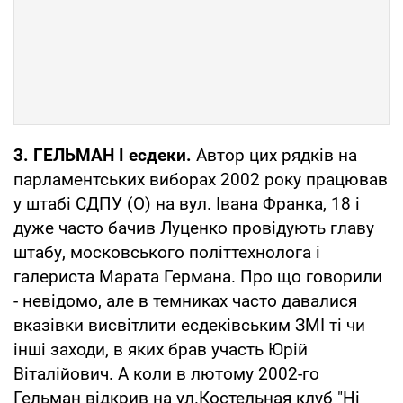
3. ГЕЛЬМАН І есдеки.
Автор цих рядків на
парламентських виборах 2002 року працював
у штабі СДПУ (О) на вул. Івана Франка, 18 і
дуже часто бачив Луценко провідують главу
штабу, московського політтехнолога і
галериста Марата Германа. Про що говорили
- невідомо, але в темниках часто давалися
вказівки висвітлити есдеківським ЗМІ ті чи
інші заходи, в яких брав участь Юрій
Віталійович. А коли в лютому 2002-го
Гельман відкрив на ул.Костельная клуб "Ні