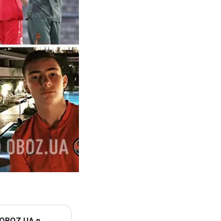
 OBOZ.UA в