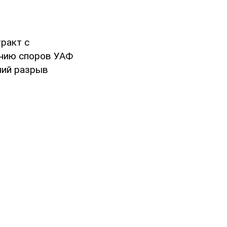
тракт с
ению споров УАФ
ний разрыв