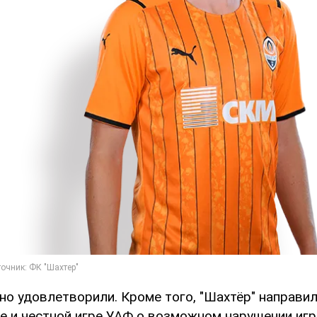
но удовлетворили. Кроме того, "Шахтёр" направил
ке и честной игре УАФ о возможном нарушении игр