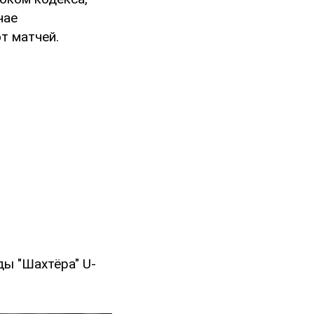
чае
т матчей.
ы "Шахтёра" U-