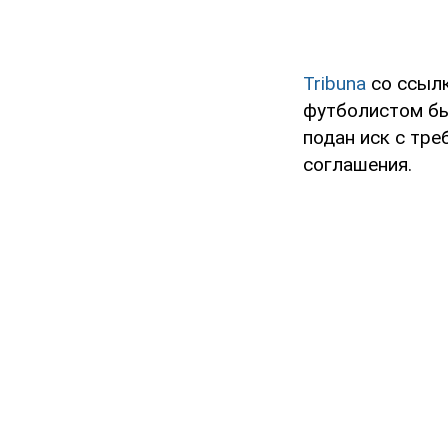
Tribuna
со ссылк
футболистом бы
подан иск с тр
соглашения.