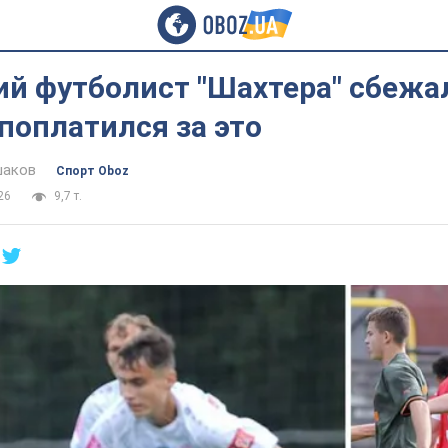
й футболист "Шахтера" сбежа
поплатился за это
шаков
Спорт Oboz
26
9,7 т.