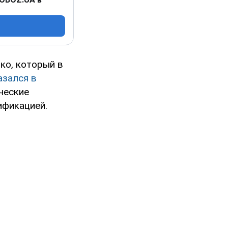
ко, который в
азался в
ческие
ификацией.