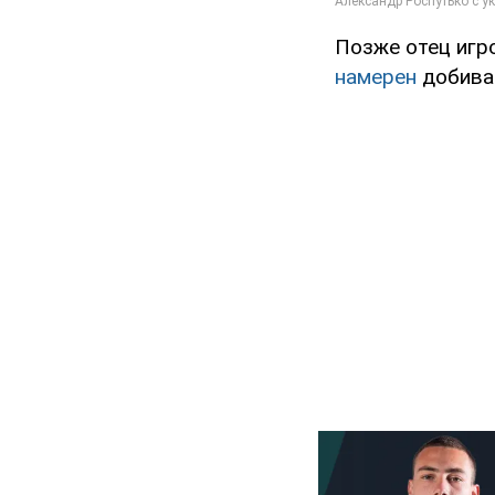
Позже отец игро
намерен
добиват