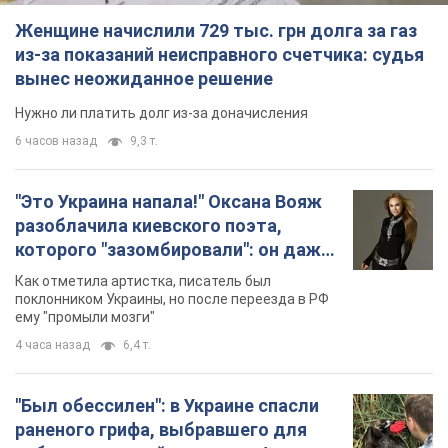
Женщине начислили 729 тыс. грн долга за газ
из-за показаний неисправного счетчика: судья
вынес неожиданное решение
Нужно ли платить долг из-за доначисления
6 часов назад
9,3 т.
"Это Украина напала!" Оксана Вояж
разоблачила киевского поэта,
которого "зазомбировали": он даже
русского не знал, а теперь хочет
Как отметила артистка, писатель был
геноцида украинцев
поклонником Украины, но после переезда в РФ
ему "промыли мозги"
4 часа назад
6,4 т.
"Был обессилен": в Украине спасли
раненого грифа, выбравшего для