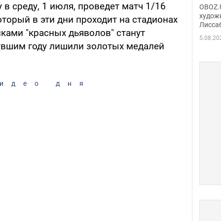
Аллы
 в среду, 1 июля, проведет матч 1/16
OBOZ.U
сына
худож
торый в эти дни проходит на стадионах
Лисса
Порт
ками "красных дьяволов" станут
деть
5.08.20
увшим году лишили золотых медалей
идео дня