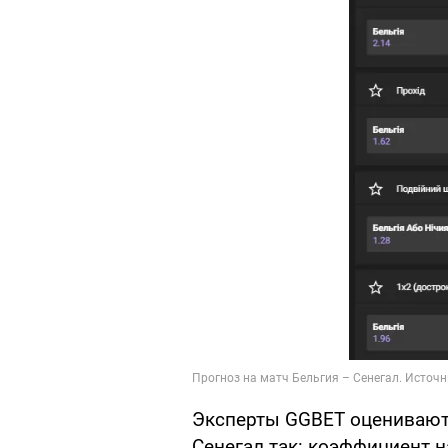
Эксперты GGBET оценивают
Сенегал так: коэффициент н