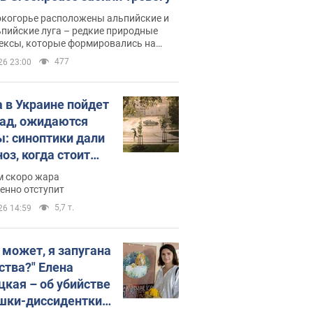
окогорье расположены альпийские и
пийские луга – редкие природные
ексы, которые формировались на
ении сотен лет
477
26 23:00
 в Украине пойдет
пад, ожидаются
ы: синоптики дали
оз, когда стоит
ать изменения
м скоро жара
ды
енно отступит
5,7 т.
26 14:59
, может, я запугана
ства?" Елена
цкая – об убийстве
шки-диссидентки