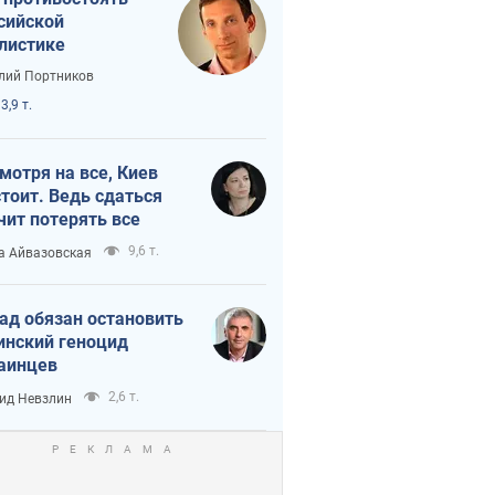
сийской
листике
лий Портников
3,9 т.
мотря на все, Киев
тоит. Ведь сдаться
чит потерять все
9,6 т.
а Айвазовская
ад обязан остановить
инский геноцид
аинцев
2,6 т.
ид Невзлин