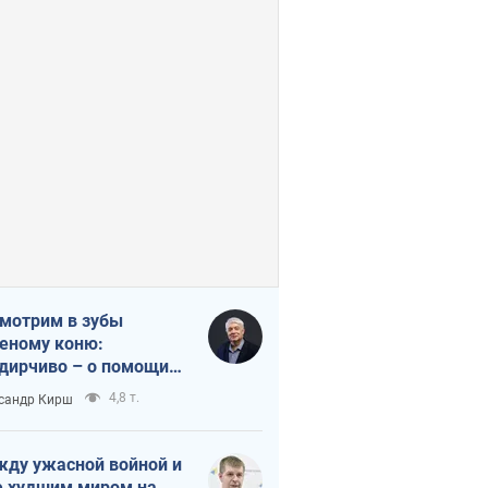
мотрим в зубы
еному коню:
дирчиво – о помощи
аине
4,8 т.
сандр Кирш
ду ужасной войной и
 худшим миром на