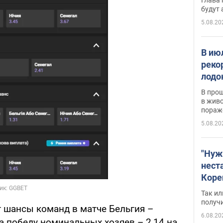
будут
5.08.20
В ию
реко
лодо
обна
В про
в живо
пораж
5.08.20
"Нуж
нест
Коре
бизн
Так ил
имею
получ
 шансы команд в матче Бельгия –
пом
6.08.20
а победу номинальных хозяев – 2,14 на