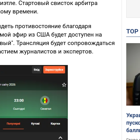
иэтле. Стартовый свисток арбитра
кому времени.
идеть противостояние благодаря
TO
ой эфир из США будет доступен на
вый". Трансляция будет сопровождаться
астием журналистов и экспертов.
Укра
пуск
балл
пров
Глава 