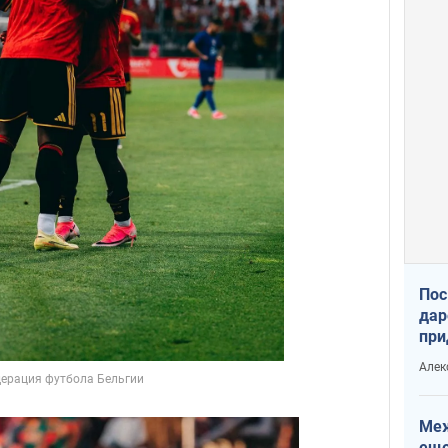
Пос
дар
при
Укр
Алек
Меж
еще