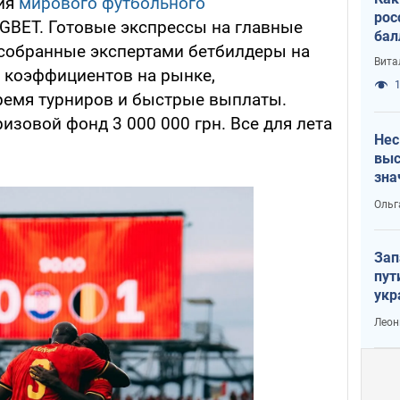
ия
мирового футбольного
рос
GGBET. Готовые экспрессы на главные
бал
 собранные экспертами бетбилдеры на
Вита
х коэффициентов на рынке,
1
ремя турниров и быстрые выплаты.
зовой фонд 3 000 000 грн. Все для лета
Нес
выс
зна
Ольг
Зап
пут
укр
Леон