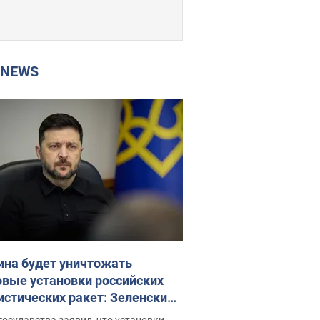
P NEWS
ина будет уничтожать
овые установки российских
истических ракет: Зеленский
ел заседание СНБО
государства заявил, что установки