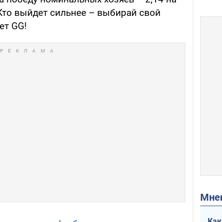
 Кто выйдет сильнее – выбирай свой
дет GG!
Мн
Как