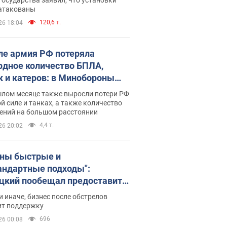
 атакованы
120,6 т.
26 18:04
ле армия РФ потеряла
рдное количество БПЛА,
к и катеров: в Минобороны
родовали статистику
шлом месяце также выросли потери РФ
й силе и танках, а также количество
ений на большом расстоянии
4,4 т.
26 20:02
ны быстрые и
андартные подходы":
цкий пообещал предоставить
есу приоритетный доступ к
и иначе, бизнес после обстрелов
щимся складским
ит поддержку
ещениям
696
26 00:08