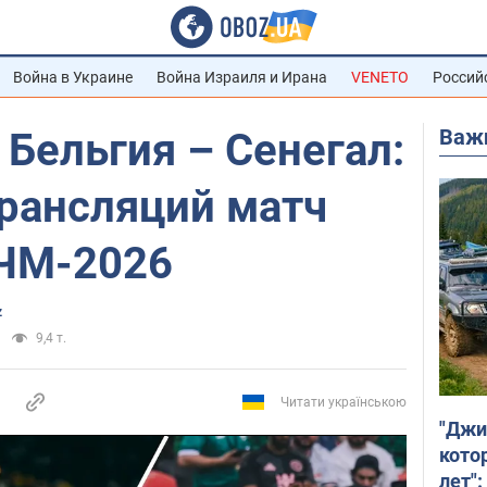
Война в Украине
Война Израиля и Ирана
VENETO
Россий
Важ
 Бельгия – Сенегал:
трансляций матч
 ЧМ-2026
z
9,4 т.
Читати українською
"Джи
кото
лет":