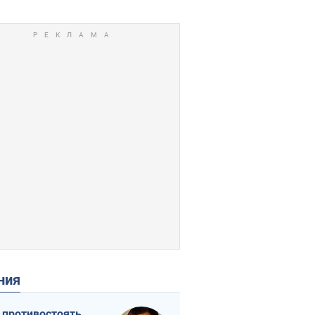
ения
 противостоять