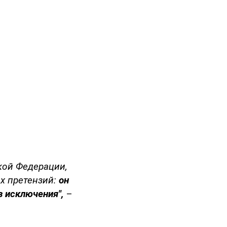
кой Федерации,
их претензий:
он
з исключения",
–