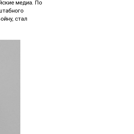
йские медиа. По
штабного
ойну, стал