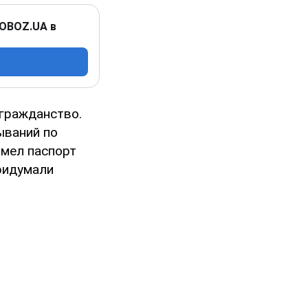
 OBOZ.UA в
 гражданство.
ываний по
имел паспорт
ридумали