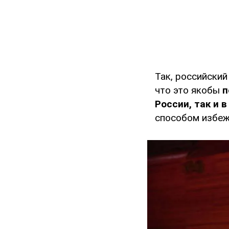
Так, российски
что это якобы
п
России, так и в
способом избеж