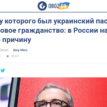
у которого был украинский пас
овое гражданство: в России 
 причину
Какун
Шоу Oboz
1
25,0 т.