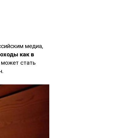
ссийским медиа,
оходы как в
 может стать
н.