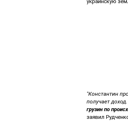
украинскую земл
"Константин пр
получает доход.
грузин по проис
заявил Рудченко