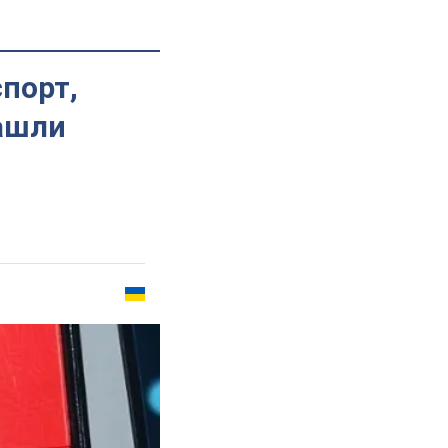
порт,
нашли