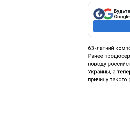
Будьте
Google
63-летний комп
Ранее продюсер
поводу российс
Украины, а
тепе
причину такого 