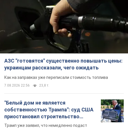
АЗС "готовятся" существенно повышать цены:
украинцам рассказали, чего ожидать
Как на заправках уже переписали стоимость топлива
7.08.2026 22:56
23,8 т.
"Белый дом не является
собственностью Трампа": суд США
приостановил строительство
бального зала стоимостью 400 млн
Трамп уже заявил, что немедленно подаст
долларов
апелляцию, назвав это "ужасным решением"
7.08.2026 23:54
3,3 т.
Война меняет не только тактику: в
НГУ показали инженерные решения
против российских FPV-дронов.
Фото
Это "постапокалиптическая эстетика из мира
"Безумного Макса"