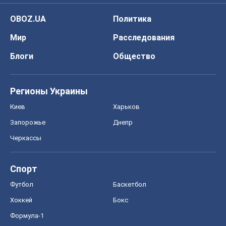
Киев
Харьков
Запорожье
Днепр
Черкассы
Спорт
Футбол
Баскетбол
Хоккей
Бокс
Формула-1
Моя школа
ГДЗ
Учебники
Онлайн уроки
ДПА
ЗНО
НМТ
СНГ решебники