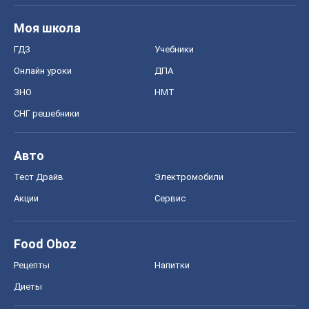
Авто
Тест Драйв
Электромобили
Акции
Сервис
Food Oboz
Рецепты
Напитки
Диеты
Экономика
Рынки и компании
Mакроэкономика
MedOboz
Новости медицины
MAMACLUB