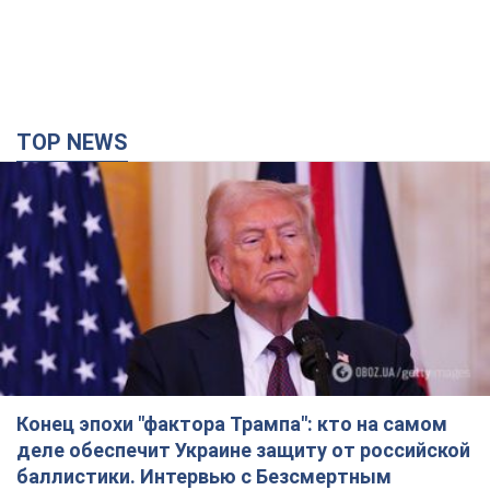
Конец эпохи "фактора Трампа": кто на самом
деле обеспечит Украине защиту от российской
баллистики. Интервью с Безсмертным
Владимир Зеленский встретился с украинским дипломатом и
изложил новое видение войны и роли международных
партнеров в борьбе с Россией
5 годин тому
17,9 т.
В Киеве в результате российской атаки погиб
человек, пострадали четверо. Фото