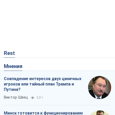
Rest
Мнения
Совпадение интересов двух циничных
игроков или тайный план Трампа и
Путина?
Виктор Швец
3,0 т.
Минск готовится к функционированию
в условиях масштабного военного
кризиса
Александр Левченко
5,7 т.
Когда закончится война?
Юрий Христензен
804