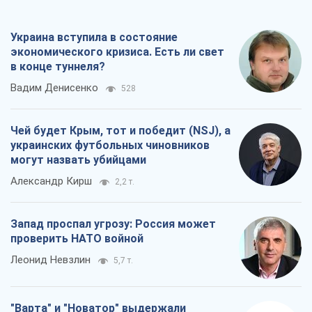
украинских футбольных чиновников
могут назвать убийцами
Александр Кирш
2,2 т.
Запад проспал угрозу: Россия может
проверить НАТО войной
Леонид Невзлин
5,7 т.
"Варта" и "Новатор" выдержали
пулеметный обстрел и удар FPV-дрона,
сохранив жизнь офицеру ВСУ
Украинская Бронетехника
4,5 т.
Все мнения