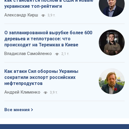
как становятся послом в США и новые
украинские топ-рейтинги
Александр Кирш
3,9 т.
О запланированной вырубке более 600
деревьев и теплотрассе: что
происходит на Теремках в Киеве
Владислав Самойленко
2,1 т.
Как атаки Сил обороны Украины
сократили экспорт российских
нефтепродуктов
Андрей Клименко
3,9 т.
Все мнения