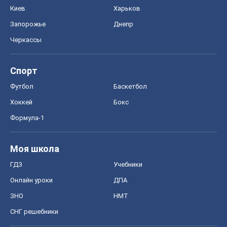
Киев
Харьков
Запорожье
Днепр
Черкассы
Спорт
Футбол
Баскетбол
Хоккей
Бокс
Формула-1
Моя школа
ГДЗ
Учебники
Онлайн уроки
ДПА
ЗНО
НМТ
СНГ решебники