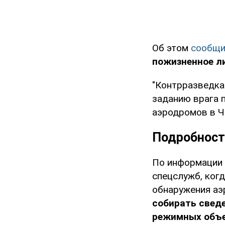
Об этом
сообщи
пожизненное л
"Контрразведка
заданию врага 
аэродромов в Ч
Подробност
По информации 
спецслужб, когд
обнаружения а
собирать сведе
режимных объе