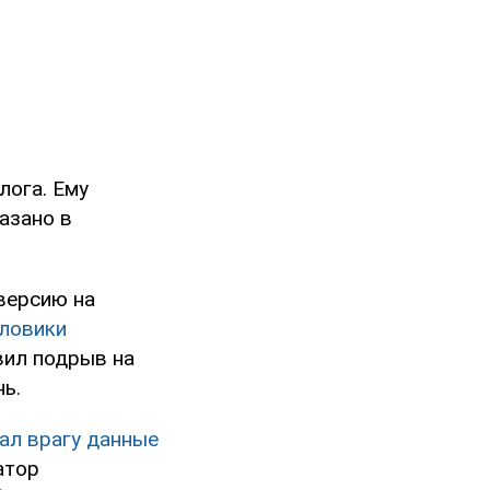
лога. Ему
азано в
версию на
ловики
вил подрыв на
ь.
ал врагу данные
атор