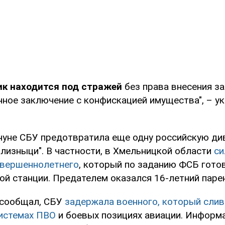
к находится под стражей
без права внесения за
нное заключение с конфискацией имущества", – ук
нуне СБУ предотвратила еще одну российскую ди
ализныци". В частности, в Хмельницкой области
си
овершеннолетнего
, который по заданию ФСБ гото
й станции. Предателем оказался 16-летний парен
 сообщал, СБУ
задержала военного, который слив
системах ПВО
и боевых позициях авиации. Информ