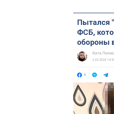
Пытался "
ФСБ, кот
обороны в
Катя Попл
2.02.2026 14:3
0