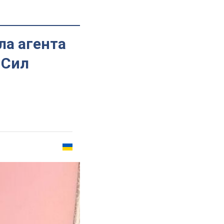
ла агента
 Сил