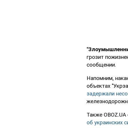
"Злоумышленни
грозит пожизне
сообщении.
Напомним, нака
объектах "Укрз
задержали нес
железнодорожно
Также OBOZ.UA
об украинских 