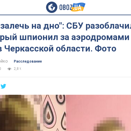
залечь на дно": СБУ разоблачи
орый шпионил за аэродромами
 Черкасской области. Фото
юйко
Расследование
0
2,8 т.