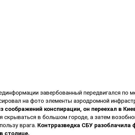
единформации завербованный передвигался по ме
сировал на фото элементы аэродромной инфраст
з соображений конспирации, он переехал в Кие
я скрываться в большом городе, а затем возобн
пользу врага.
Контрразведка СБУ разоблачила ф
в столице.