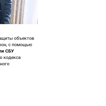
защиты объектов
фон, с помощью
ли СБУ
го кодекса
нного