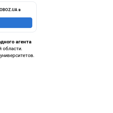
 OBOZ.UA в
дного агента
й области.
университетов.