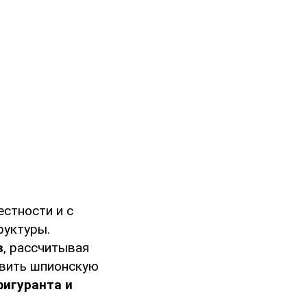
стности и с
руктуры.
в
, рассчитывая
овить шпионскую
игуранта и