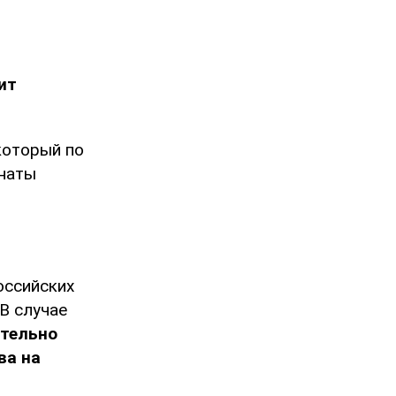
ит
который по
инаты
оссийских
В случае
тельно
ва на