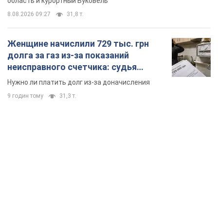
область и курортный Буковель
8.08.2026 09:27
31,8 т.
Женщине начислили 729 тыс. грн
долга за газ из-за показаний
неисправного счетчика: судья
вынес неожиданное решение
Нужно ли платить долг из-за доначисления
9 годин тому
31,3 т.