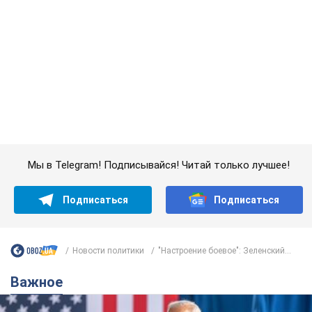
Супруга тяжелобольного Джо Байдена
назвала первый симптом, который
сигнализировал о его "агрессивном" раке
Сначала врачи не обратили на это должного внимания
12 годин тому
15,0 т.
Отпуск Леси Никитюк в Карпатах
обернулся скандалом: почему
ведущую несправедливо захейтили
Знаменитость вышла на прямую
коммуникацию в сети и расставила все точки
над "i"
7 годин тому
11,9 т.