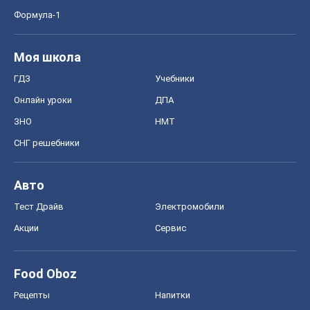
MedOboz
Новости медицины
MAMACLUB
Шоу
Афиша
Сплетни
Красота
Мода
Женский Журнал