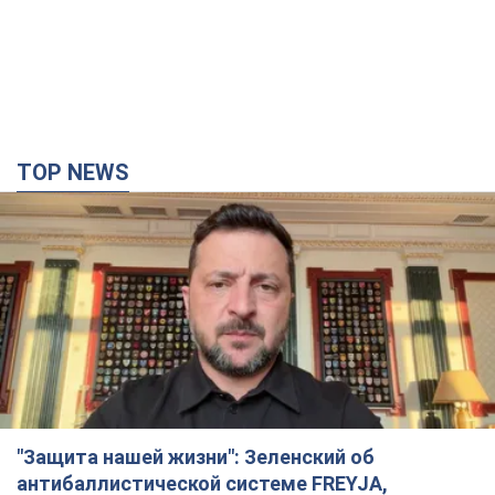
"Балистика убивает людей": Сикорский призвал
обсудить перехват вражеских ракет над
Украиной
Глава МИД Польши призвал сбивать российские ракеты над
Украиной
5 годин тому
8,0 т.
Россия нанесла удар с помощью дрона по
немецкому судну в Чёрном море у Одессы:
подробности
Во время эвакуации экипажа российские террористы
нанесли еще один удар беспилотником по судну
3 години тому
2,4 т.