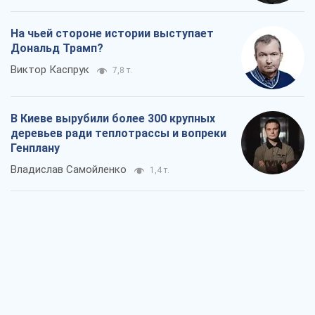
нефтепродуктов
Андрей Клименко
2,0 т.
Два супертурнира Магучих: спортивній
календарь осени-2026
Александр Липенко
5,2 т.
Ракетный щит и меч Украины: ставка
на производство собственных ракет
Кирилл Татаринов
2,7 т.
Посмертная "презумпция виновности":
кто разрешил ТЦК судить погибших
защитников
Марина Ставнійчук
6,2 т.