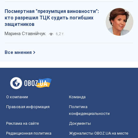
Блоги
Общество
Регионы Украины
Киев
Харьков
Запорожье
Днепр
Черкассы
Спорт
Футбол
Баскетбол
Хоккей
Бокс
Формула-1
Моя школа
ГДЗ
Учебники