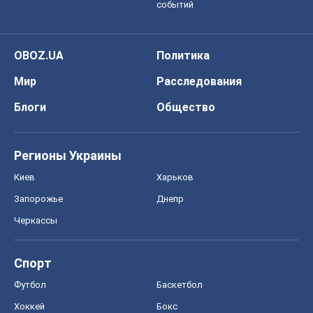
Онлайн уроки
ДПА
ЗНО
НМТ
СНГ решебники
Авто
Тест Драйв
Электромобили
Акции
Сервис
Food Oboz
Рецепты
Напитки
Диеты
Экономика
Рынки и компании
Mакроэкономика