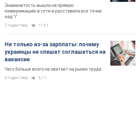
TOP NEWS
"Защита нашей жизни": Зеленский об
антибаллистической системе FREYJA,
санкциях против России и поддержке аграриев.
Видео
Европейские партнеры присоединяются к совместному
проекту
4 години тому
51,4 т.