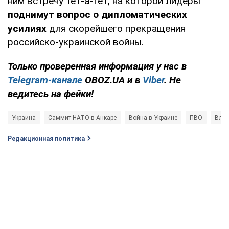
ним встречу тет-а-тет, на которой лидеры
поднимут вопрос о дипломатических
усилиях
для скорейшего прекращения
российско-украинской войны.
Только проверенная информация у нас в
Telegram-канале
OBOZ.UA и в
Viber
. Не
ведитесь на фейки!
Украина
Саммит НАТО в Анкаре
Война в Украине
ПВО
Влад
Редакционная политика