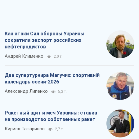
Все мнения
О компании
Команда
Правовая информация
Политика
конфиденциальности
Реклама на сайте
Документы
Редакционная политика
Журналисты OBOZ.UA на месте
событий
OBOZ.UA
Политика
Мир
Расследования