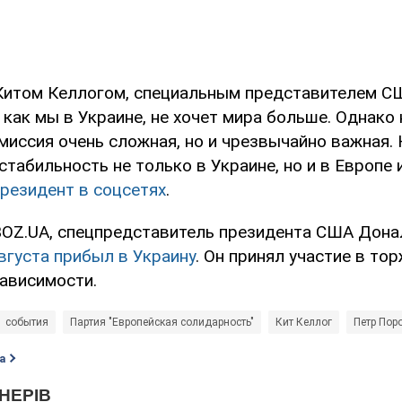
 Китом Келлогом, специальным представителем С
 как мы в Украине, не хочет мира больше. Однако
миссия очень сложная, но и чрезвычайно важная. 
стабильность не только в Украине, но и в Европе и
президент в соцсетях
.
OZ.UA, спецпредставитель президента США Дона
вгуста прибыл в Украину
. Он принял участие в то
ависимости.
события
Партия "Европейская солидарность"
Кит Келлог
Петр Пор
а