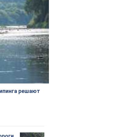
жипинга решают
ороги