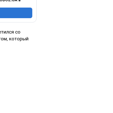
етился со
гом, который