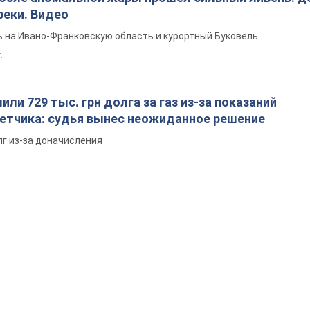
реки. Видео
 на Ивано-Франковскую область и курортный Буковель
.
ли 729 тыс. грн долга за газ из-за показаний
четчика: судья вынес неожиданное решение
лг из-за доначисления