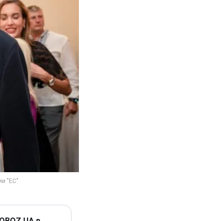
 OBOZ.UA в