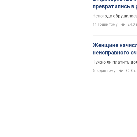
превратились в 
Непогода обрушилась
11 годин тому
24,0 т
Женщине начисли
неисправного с
Нужно ли платить до
6 годин тому
30,8 т.