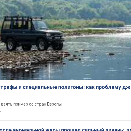
трафы и специальные полигоны: как проблему д
 взять пример со стран Европы
т.
после аномальной жары прошел сильный ливень: д