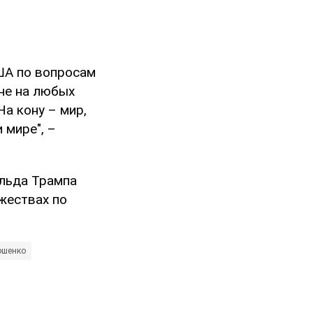
ША по вопросам
 не на любых
На кону – мир,
 мире", –
льда Трампа
ржествах по
ошенко