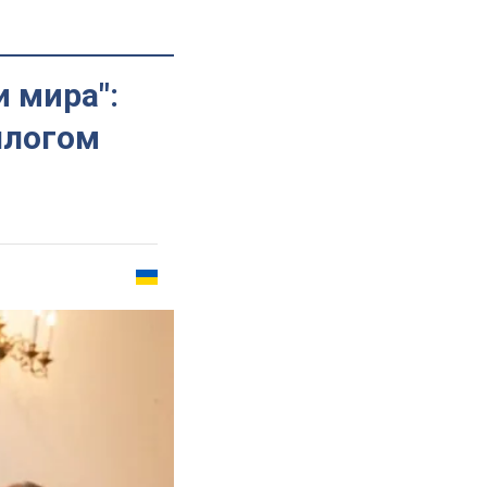
и мира":
ллогом