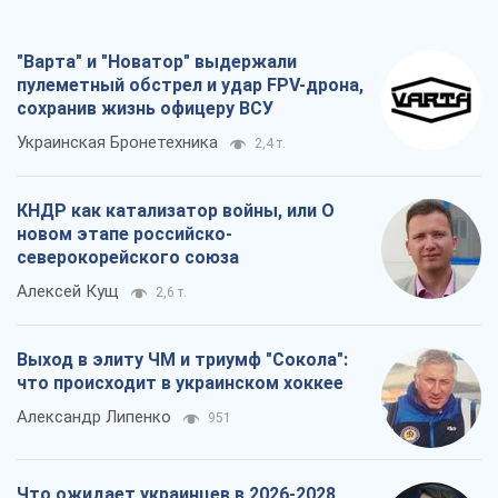
Выход в элиту ЧМ и триумф "Сокола":
что происходит в украинском хоккее
Александр Липенко
951
Что ожидает украинцев в 2026-2028
годах? Основные выводы из новых
прогнозов от НБУ
Василий Фурман
19,3 т.
Все мнения
О компании
Команда