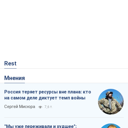
Россия теряет ресурсы вне плана: кто
на самом деле диктует темп войны
Сергей Мисюра
7,6 т.
"Мы уже переживали и худшее":
Украине не стоит поддаваться
отчаянию из-за ракетного террора
Сергей Марченко, эксперт
7,5 т.
Запад проспал угрозу: Россия может
проверить НАТО войной
Леонид Невзлин
2,2 т.