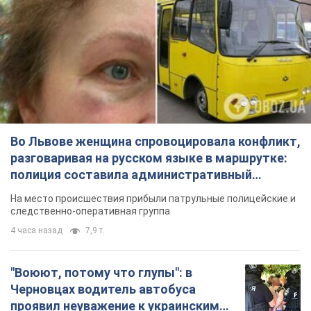
На место происшествия прибыли патрульные полицейские и
следственно-оперативная группа
4 часа назад
7,9 т.
"Воюют, потому что глупы": в
Черновцах водитель автобуса
проявил неуважение к украинским
военным и поплатился за это.
Водителя уволили после конфликта с
Видео
пассажирами и оскорблений в адрес военных
7 часов назад
7,8 т.
"Не следит за сексуальностью": в
Киеве консультант салона красоты
оскорбил женщину после
химиотерапии, разгорелся скандал.
Сотрудник салона оценил внешность
Фото
женщины, заявив, что у нее "мужская стрижка"
11 минут назад
7,5 т.