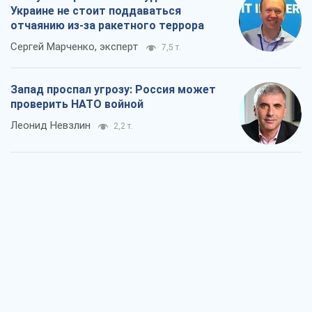
"Варта" и "Новатор" выдержали
пулеметный обстрел и удар FPV-дрона,
сохранив жизнь офицеру ВСУ
Украинская Бронетехника
2,4 т.
КНДР как катализатор войны, или О
новом этапе российско-
северокорейского союза
Алексей Кущ
2,6 т.