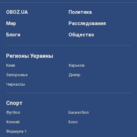
Спорт
Футбол
Баскетбол
Хоккей
Бокс
Формула-1
Моя школа
ГДЗ
Учебники
Онлайн уроки
ДПА
ЗНО
НМТ
СНГ решебники
Авто
Тест Драйв
Электромобили