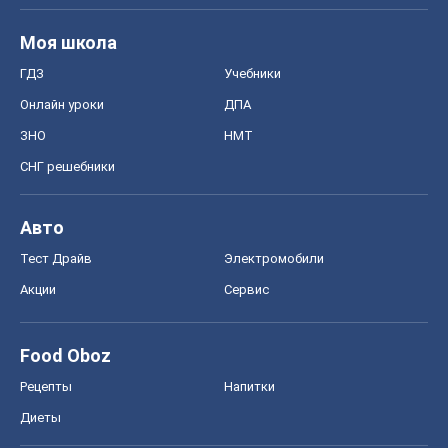
Акции
Сервис
Food Oboz
Рецепты
Напитки
Диеты
Экономика
Рынки и компании
Mакроэкономика
MedOboz
Новости медицины
MAMACLUB
Шоу
Афиша
Сплетни