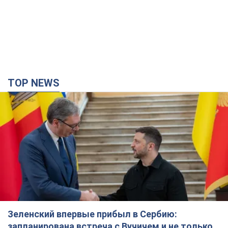
Зеленский впервые прибыл в Сербию:
запланирована встреча с Вучичем и не только.
Видео
Это первый визит главы государства в Белград
3 часа назад
42,9 т.
"Верните Федорова": в городах Украины уже
23-й день подряд проходят массовые митинги
с плакатами. Фото и видео
Участники акций продолжают серию ежедневных протестов
2 часа назад
1,3 т.