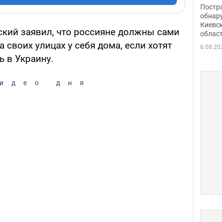
нети
Постр
Фото
обнар
Киевс
кий заявил, что россияне должны сами
облас
 своих улицах у себя дома, если хотят
6.08.20
ь в Украину.
идео дня