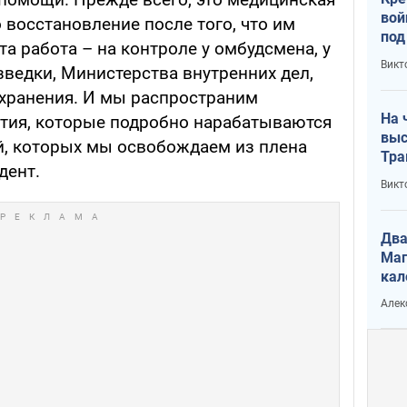
вой
 восстановление после того, что им
под
та работа – на контроле у омбудсмена, у
кри
Викт
зведки, Министерства внутренних дел,
лог
хранения. И мы распространим
На 
тия, которые подробно нарабатываются
выс
ей, которых мы освобождаем из плена
Тра
дент.
Викт
Два
Маг
кал
Алек