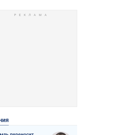
ения
мль переносит