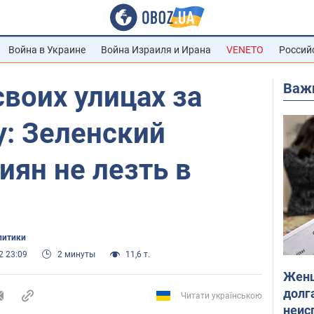
Война в Украине
Война Израиля и Ирана
VENETO
Россий
Важ
своих улицах за
у: Зеленский
иян не лезть в
литики
2 23:09
2 минуты
11,6 т.
Женщ
долга
Читати українською
неис