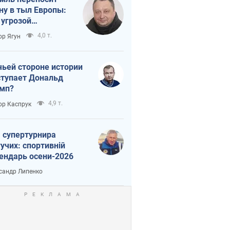
ну в тыл Европы:
 угрозой
тическая
4,0 т.
ор Ягун
истика
чьей стороне истории
тупает Дональд
мп?
4,9 т.
ор Каспрук
 супертурнира
учих: спортивній
ендарь осени-2026
сандр Липенко