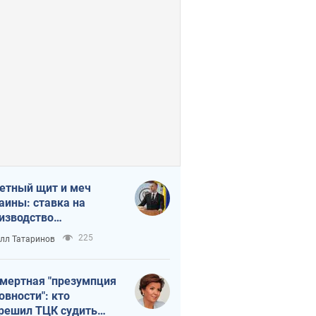
етный щит и меч
аины: ставка на
изводство
ственных ракет
225
лл Татаринов
мертная "презумпция
овности": кто
решил ТЦК судить