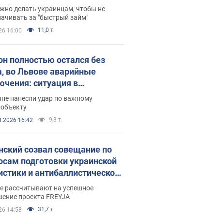
 деньги
жно делать украинцам, чтобы не
ачивать за "быстрый займ"
11,0 т.
26 16:00
он полностью остался без
а, во Львове аварийные
ючения: ситуация в
госистеме 6 августа
яне нанесли удар по важному
ообъекту
9,3 т.
8.2026 16:42
нский созвал совещание по
осам подготовки украинской
истики и антибаллистической
раммы FREYJA: какие
ве рассчитывают на успешное
ния готовятся
шение проекта FREYJA
31,7 т.
26 14:58