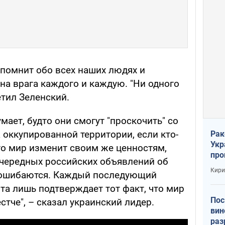
 помнит обо всех наших людях и
на врага каждого и каждую. "Ни одного
етил Зеленский.
умает, будто они смогут "проскочить" со
а оккупированной территории, если кто-
Рак
Укр
что мир изменит своим же ценностям,
про
очередных российских объявлений об
соб
Кири
и, ошибаются. Каждый последующий
та лишь подтверждает тот факт, что мир
Пос
тче", – сказал украинский лидер.
вин
раз