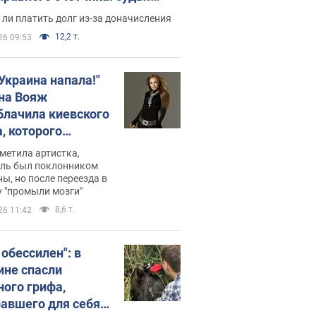
с неожиданное решение
ли платить долг из-за доначисления
12,2 т.
26 09:53
 Украина напала!"
на Вояж
блачила киевского
, которого
омбировали": он
метила артистка,
 русского не знал,
ель был поклонником
ы, но после переезда в
перь хочет
 "промыли мозги"
цида украинцев
8,6 т.
26 11:42
 обессилен": в
ине спасли
ного грифа,
авшего для себя