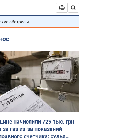
ские обстрелы
ное
ине начислили 729 тыс. грн
 за газ из-за показаний
правного счетчика: судья