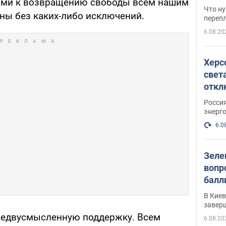
нами к возвращению свободы всем нашим
свои
Что ну
ины без каких-либо исключений.
перепл
6.08.20
Херс
свет
откл
энер
Росси
энерг
6.0
Зеле
вопр
балл
прог
В Кие
реше
завер
 недвусмысленную поддержку. Всем
6.08.20