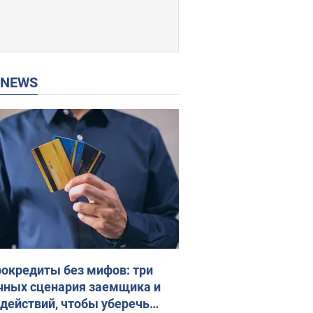
P NEWS
окредиты без мифов: три
чных сценария заемщика и
 действий, чтобы уберечь