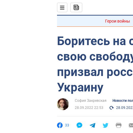
Герои войны
Боритесь на 
свою свобод
призвал росс
Украину
София Закревская
Новости по
28.09.2022 22:53
28.09.202
33