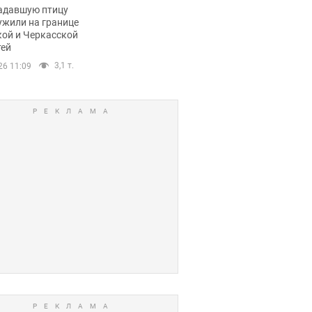
пичный маршрут.
адавшую птицу
ужили на границе
кой и Черкасской
тей
3,1 т.
26 11:09