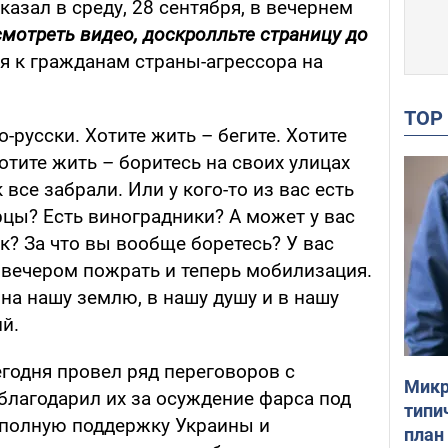
казал в среду, 28 сентября, в вечернем
смотреть видео, доскролльте страницу до
я к гражданам страны-агрессора на
TO
о-русски. Хотите жить – бегите. Хотите
отите жить – боритесь на своих улицах
 все забрали. Или у кого-то из вас есть
цы? Есть виноградники? А может у вас
нк? За что вы вообще боретесь? У вас
о вечером пожрать и теперь мобилизация.
 на нашу землю, в нашу душу и в нашу
ий.
егодня провел ряд переговоров с
Микр
лагодарил их за осуждение фарса под
типи
 полную поддержку Украины и
план