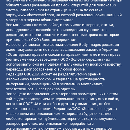
получении письменного разрешения на их использование и при
обязательном размещении прямой, открытой для поисковых
систем, гиперссылки на страницу OBOZ.UA по ссылке
https://www.obozrevatel.com
, на которой размещен оригинальный
материал в первом абзаце материала.
Все материалы на этом сайте, в том числе интервью, статьи,
исследования – служебные произведения журналистов
редакции, исключительные имущественные права на которые
принадлежат ООО «Золотая середина».
На все опубликованные фотоматериалы Getty Images редакция
имеет имущественные права, защищаемые законом Украины
«Об авторских правах и смежных правах», никто не имеет права
без письменного разрешения ООО «Золотая середина» их
использовать, они не подлежат дальнейшему воспроизводству,
переводу, распространению в любой форме.
Редакция OBOZ.UA может не разделять точку зрения,
изложенную в авторском материале. За достоверность
информации, размещенной в рекламных материалах,
ответственность несет рекламодатель.
Запрещено использование материалов размещенных на этом
сайте, даже с указанием гиперссылки на страницу этого сайта,
логотипа OBOZ.UA или любого другого упоминания, но без
письменного разрешения Редакции/ООО «Золотая середина»
Незаконным использованием материалов будет считаться:
любое копирование, публикация, перепечатка, последующее
распространение, использование, переработка с
использованием, включением в состав других материалов,