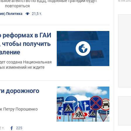
льное агентство по БДД, подобные трагедии будут
6.08.20
повторяться
ив) Политика
21,5 т.
 реформах в ГАИ
, чтобы получить
авление
будет создана Национальная
ых изменений не ждите
ти дорожного
к Петру Порошенко
2 т.
225