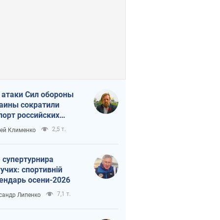
 атаки Сил обороны
аины сократили
порт российских
тепродуктов
2,5 т.
ей Клименко
 супертурнира
учих: спортивній
ендарь осени-2026
7,1 т.
сандр Липенко