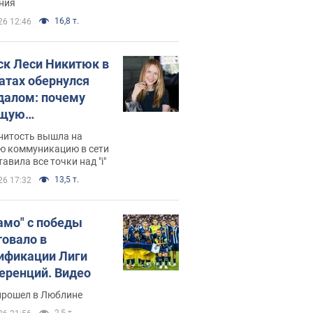
ния
16,8 т.
26 12:46
ск Леси Никитюк в
атах обернулся
далом: почему
ущую
раведливо
нитость вышла на
йтили
ю коммуникацию в сети
тавила все точки над "i"
13,5 т.
26 17:32
амо" с победы
товало в
ификации Лиги
еренций. Видео
прошел в Люблине
2,5 т.