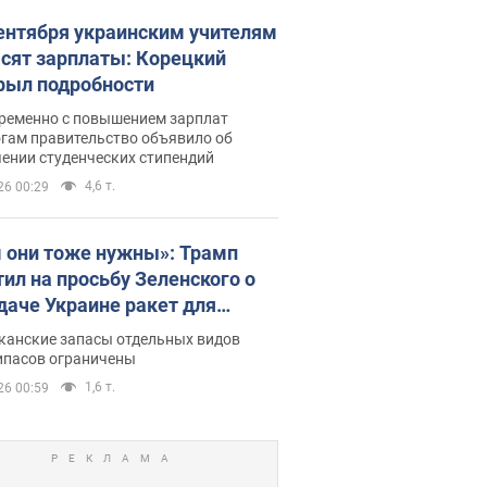
сентября украинским учителям
сят зарплаты: Корецкий
рыл подробности
ременно с повышением зарплат
огам правительство объявило об
ении студенческих стипендий
4,6 т.
26 00:29
 они тоже нужны»: Трамп
тил на просьбу Зеленского о
даче Украине ракет для
ot
канские запасы отдельных видов
ипасов ограничены
1,6 т.
26 00:59