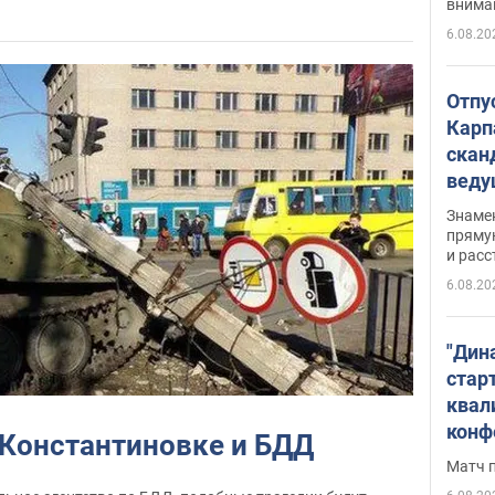
внима
6.08.20
Отпу
Карп
скан
вед
несп
Знаме
захе
пряму
и расс
6.08.20
"Дин
стар
квал
конф
 Константиновке и БДД
Матч 