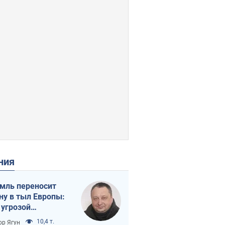
ения
мль переносит
ну в тыл Европы:
 угрозой
тическая
10,4 т.
ор Ягун