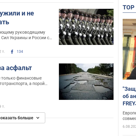
TO
ужили и не
ать
ующему руководящему
 Сил Украины и России с
2 т.
134
за асфальт
не только финансовые
тотранспорта, а порой
"Защ
й
об а
FREY
9 т.
подд
Европ
оказать больше
совме
6.08.20