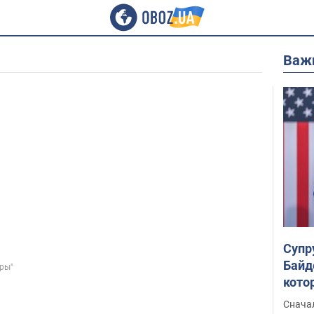
Важ
Супр
Байд
ры"
кото
"агр
Сначал