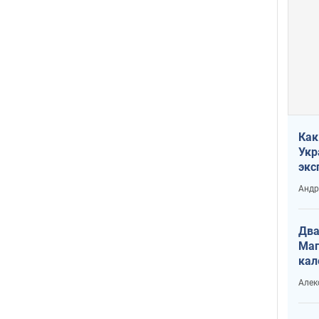
Как
Укр
экс
неф
Андр
Два
Маг
кал
Алек