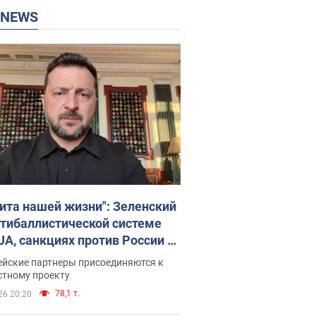
P NEWS
ита нашей жизни": Зеленский
нтибаллистической системе
JA, санкциях против России и
ержке аграриев. Видео
ейские партнеры присоединяются к
стному проекту
78,1 т.
26 20:20