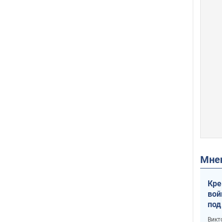
Мн
Кре
вой
под
кри
Викт