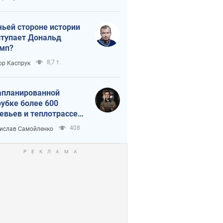
истика
чьей стороне истории
тупает Дональд
мп?
8,7 т.
ор Каспрук
апланированной
убке более 600
евьев и теплотрассе:
 происходит на
408
ислав Самойленко
емках в Киеве