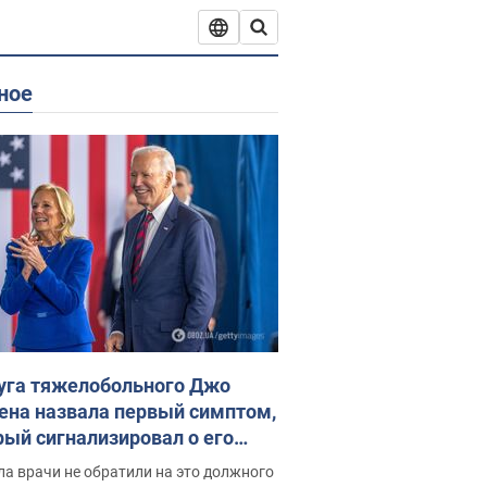
ное
уга тяжелобольного Джо
ена назвала первый симптом,
рый сигнализировал о его
ессивном" раке
а врачи не обратили на это должного