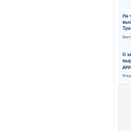
лог
На 
выс
Тра
Викт
О з
выр
дер
что
Влад
Тер