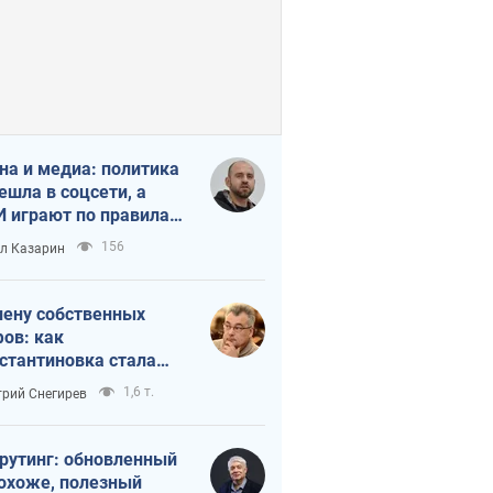
на и медиа: политика
ешла в соцсети, а
 играют по правилам
Tube
156
л Казарин
лену собственных
ов: как
стантиновка стала
вной идеологической
1,6 т.
рий Снегирев
ушкой для российских
упантов
рутинг: обновленный
похоже, полезный