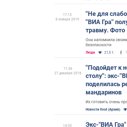
''Не для слабо
17:13
8 января 2019
''ВИА Гра'' п
травму. Фото
Она напомнила своим
безопасности
Люди
21,5 т.
''Подойдет к 
11:36
27 декабря 2018
столу'': экс-''В
поделилась р
мандаринов
Их готовить очень пр
Новости food (Архив)
Экс-"ВИА Гра"
14:55