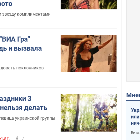
фото
и звезду комплиментами
3
-"ВИА Гра"
дь и вызвала
адовать поклонников
1
Мн
аздники 3
 нельзя делать
Укр
или
 певица украинской группы
нич
с У
Вита
51,8 т.
7