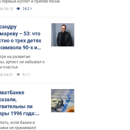
 первый куплет и припев песни
24,2 т.
26 09:15
сандру
мареву – 53: что
стно о трех детях
-символа 90-х и
они выглядят
тря на развитие
ы, артист не забывал о
м счастье
9,1 т.
26 04:01
иватБанке
казали,
твительны ли
ары 1996 года:
имают ли
лать, если банки и
нники и банки
ники не принимают