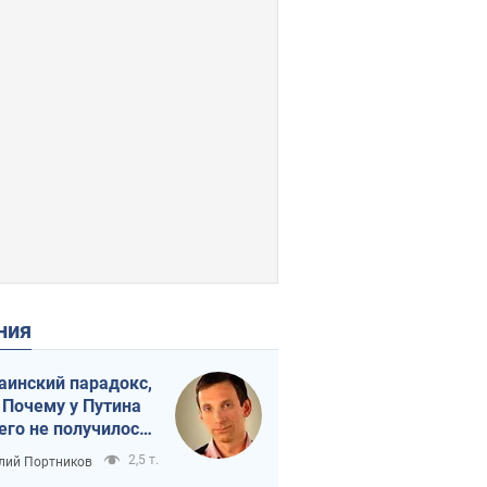
ения
аинский парадокс,
 Почему у Путина
его не получилось
краиной
2,5 т.
лий Портников