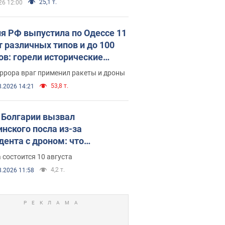
ющего"
25,1 т.
26 12:00
я РФ выпустила по Одессе 11
т различных типов и до 100
ов: горели исторические
ия, есть пострадавшие. Фото
ррора враг применил ракеты и дроны
део
53,8 т.
8.2026 14:21
Болгарии вызвал
инского посла из-за
дента с дроном: что
зошло
 состоится 10 августа
4,2 т.
8.2026 11:58