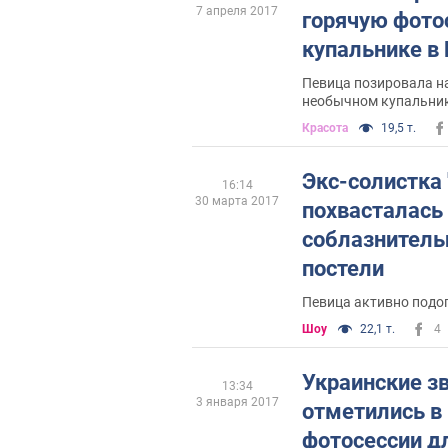
7 апреля 2017
горячую фото
купальнике в
Певица позировала н
необычном купальни
Красота
19,5 т.
Экс-солистка
16:14
30 марта 2017
похвасталась
соблазнитель
постели
Певица активно подог
Шоу
22,1 т.
4
Украинские з
13:34
3 января 2017
отметились в
фотосессии д