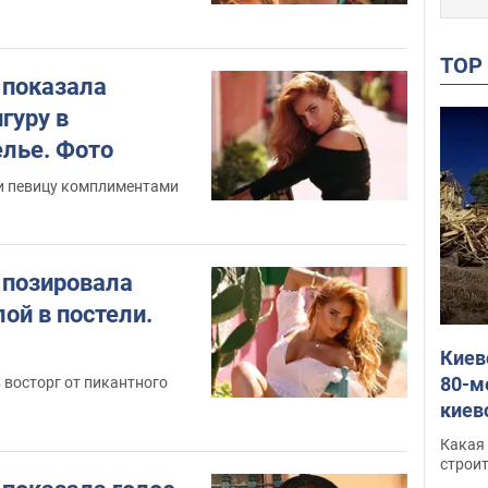
TO
 показала
гуру в
лье. Фото
и певицу комплиментами
 позировала
ой в постели.
Киев
80-м
 восторг от пикантного
киев
1
оста
Какая 
небо
строи