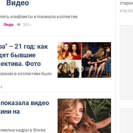
Видео
стары
таки
9.08.20
ерпеть конфликты и покинула коллектив
Люди
3,3 т.
а" – 21 год: как
дят бывшие
лектива. Фото
ования в коллективе было
34
 показала видео
ини на
смелые кадры в Stories