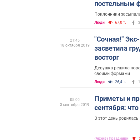
постельным 
Поклонники засыпал
Люди
67,0 т.
"Сочная!" Экс
21:45
18 октября 2019
засветила гру
восторг
Девушка решила пор
своими формами
Люди
26,4 т.
Приметы и пр
05:00
3 сентября 2019
сентября: что
В этот день родилась
(Архив) Праздники