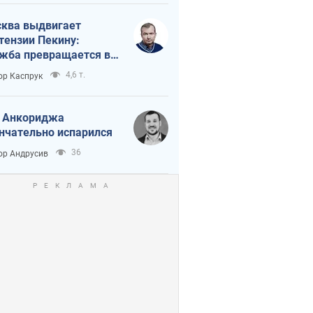
ква выдвигает
тензии Пекину:
жба превращается в
исимость России от
4,6 т.
ор Каспрук
ая
 Анкориджа
нчательно испарился
36
ор Андрусив