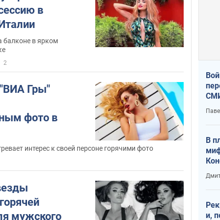
сессию в
 Италии
а балконе в ярком
ке
2
Вой
пер
 "ВИА Гры"
СМИ
You
Паве
ным фото в
В п
ревает интерес к своей персоне горячими фото
миф
Кон
гла
Дмит
лов
везды
окк
 горячей
Рек
ля мужского
и, 