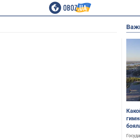
Важ
Како
гимн
боял
этом
Госуд