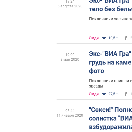
Экс-"ВИА Гра"
19:24
5 августа 2020
тело без бель
Поклонники засыпал
Люди
10,5 т.
Экс-"ВИА Гра"
19:00
8 мая 2020
грудь на каме
фото
Поклонники пришли в 
звезды
Люди
27,5 т.
"Секси!" Полн
08:44
11 января 2020
солистка "ВИА
взбудоражила