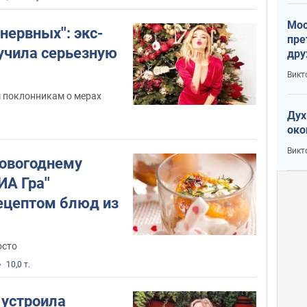
Мос
нервных'': экс-
пре
олучила серьезную
дру
зав
Викт
Кит
 поклонникам о мерах
Дух
1
око
Викт
новогоднему
ИА Гра''
ецептом блюд из
осто
10,0 т.
 устроила