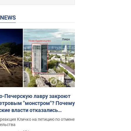
P NEWS
о-Печерскую лавру закроют
етровым "монстром"? Почему
ские власти отказались
новить строительство
реакция Кличко на петицию по отмене
скреба "московского
тельства