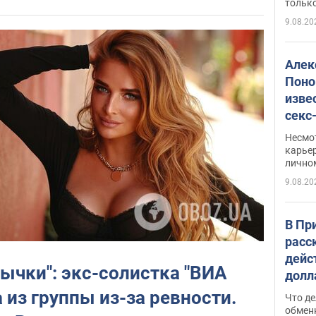
только
9.08.20
Алек
Поно
изве
секс
как 
Несмо
карьер
лично
9.08.20
В Пр
расс
дейс
ычки": экс-солистка "ВИА
долл
прин
 из группы из-за ревности.
Что де
обме
обмен