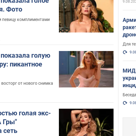
 показала голое
веру
9.08.20
я. Фото
Арми
и певицу комплиментами
раке
дрон
2
здан
Для те
и ви
9.0
 показала голую
ру: пикантное
МИД 
укра
восторг от нового снимка
инци
прои
Беседа
1
9.0
остью голая экс-
 Гры"
 сеть