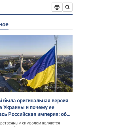
ное
й была оригинальная версия
а Украины и почему ее
ась Российская империя: об
 не рассказывают в школе
арственным символом являются