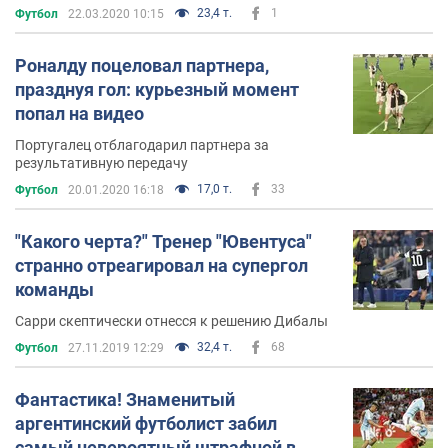
23,4 т.
1
Футбол
22.03.2020 10:15
Роналду поцеловал партнера,
празднуя гол: курьезный момент
попал на видео
Португалец отблагодарил партнера за
результативную передачу
17,0 т.
33
Футбол
20.01.2020 16:18
"Какого черта?" Тренер "Ювентуса"
странно отреагировал на супергол
команды
Сарри скептически отнесся к решению Дибалы
32,4 т.
68
Футбол
27.11.2019 12:29
Фантастика! Знаменитый
аргентинский футболист забил
самый невероятный штрафной в