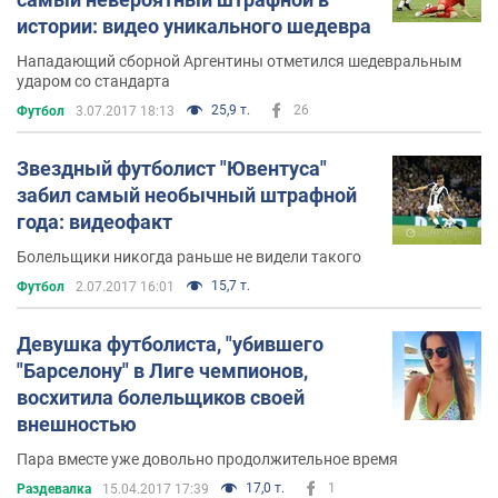
истории: видео уникального шедевра
Нападающий сборной Аргентины отметился шедевральным
ударом со стандарта
25,9 т.
26
Футбол
3.07.2017 18:13
Звездный футболист "Ювентуса"
забил самый необычный штрафной
года: видеофакт
Болельщики никогда раньше не видели такого
15,7 т.
Футбол
2.07.2017 16:01
Девушка футболиста, "убившего
"Барселону" в Лиге чемпионов,
восхитила болельщиков своей
внешностью
Пара вместе уже довольно продолжительное время
17,0 т.
1
Раздевалка
15.04.2017 17:39