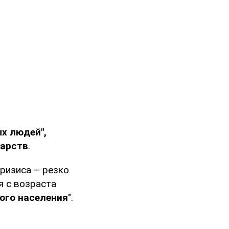
х людей",
дарств
.
ризиса – резко
я с возраста
ого населения
".