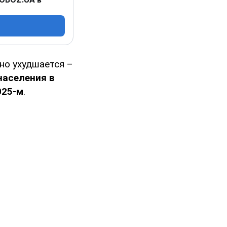
но ухудшается –
населения в
025-м
.