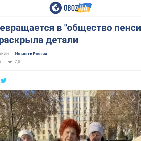
евращается в "общество пенси
 раскрыла детали
акин
Новости России
6
7,8 т.