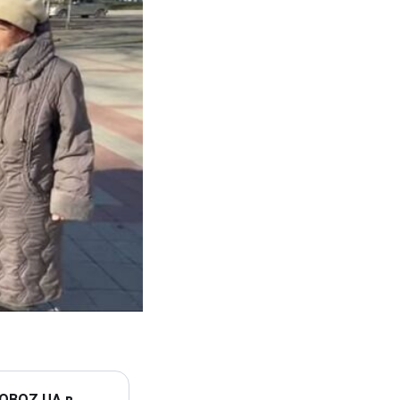
 OBOZ.UA в