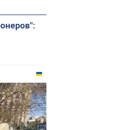
онеров":