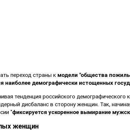
чать переход страны к
модели "общества пожилы
ля наиболее демографически истощенных госу
чивая тенденция российского демографического к
дерный дисбаланс в сторону женщин. Так, начина
сии "
фиксируется ускоренное вымирание мужск
илых женщин