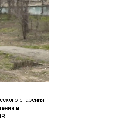
еского старения
ления в
Р.