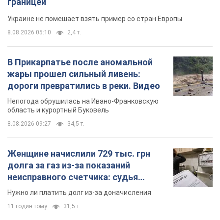
границей
Украине не помешает взять пример со стран Европы
8.08.2026 05:10
2,4 т.
В Прикарпатье после аномальной
жары прошел сильный ливень:
дороги превратились в реки. Видео
Непогода обрушилась на Ивано-Франковскую
область и курортный Буковель
8.08.2026 09:27
34,5 т.
Женщине начислили 729 тыс. грн
долга за газ из-за показаний
неисправного счетчика: судья
вынес неожиданное решение
Нужно ли платить долг из-за доначисления
11 годин тому
31,5 т.