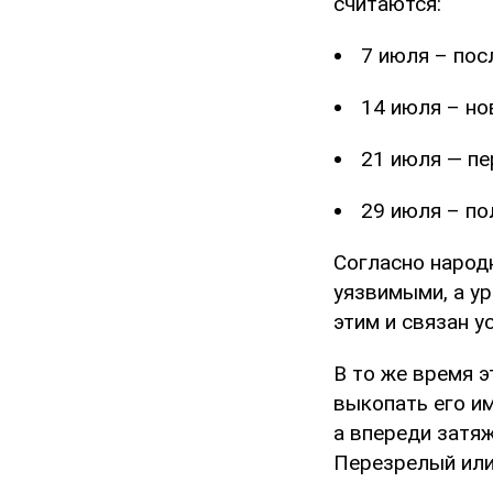
считаются:
7 июля – пос
14 июля – но
21 июля — пе
29 июля – по
Согласно народ
уязвимыми, а у
этим и связан у
В то же время э
выкопать его им
а впереди затяж
Перезрелый или