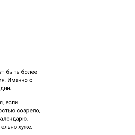
ут быть более
ия. Именно с
дни.
я, если
ностью созрело,
календарю.
тельно хуже.