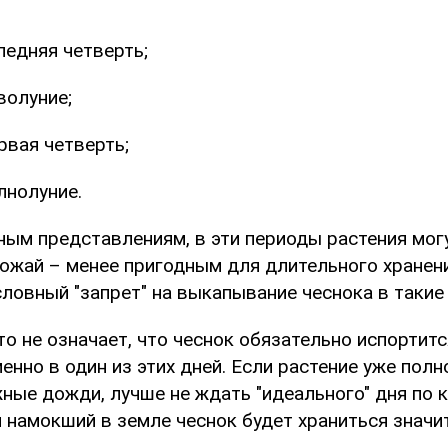
ледняя четверть;
волуние;
рвая четверть;
лнолуние.
ным представлениям, в эти периоды растения мог
рожай – менее пригодным для длительного хранен
словный "запрет" на выкапывание чеснока в такие 
то не означает, что чеснок обязательно испортитс
енно в один из этих дней. Если растение уже пол
ные дожди, лучше не ждать "идеального" дня по 
 намокший в земле чеснок будет храниться значи