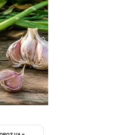
 OBOZ.UA в