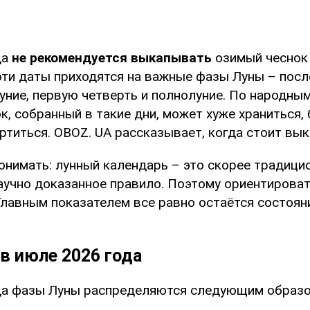
да
не рекомендуется выкапывать
озимый чесно
 эти даты приходятся на важные фазы Луны – по
луние, первую четверть и полнолуние. По народн
к, собранный в такие дни, может хуже храниться,
ртиться. OBOZ. UA рассказывает, когда стоит вы
онимать: лунный календарь – это скорее традици
научно доказанное правило. Поэтому ориентироват
 Главным показателем все равно остаётся состоян
в июле 2026 года
да фазы Луны распределяются следующим образо