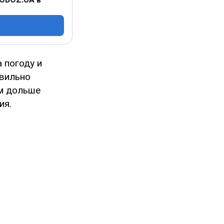
 погоду и
авильно
ам дольше
ия.