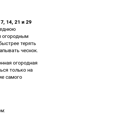
к
7, 14, 21 и 29
следнюю
ым огородным
 быстрее терять
капывать чеснок.
онная огородная
ься только на
ие самого
м: