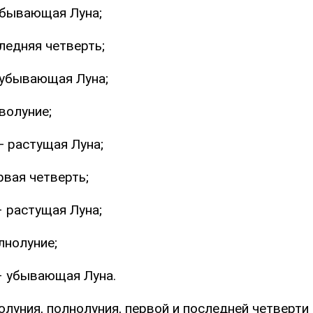
убывающая Луна;
ледняя четверть;
 убывающая Луна;
волуние;
 растущая Луна;
рвая четверть;
 растущая Луна;
лнолуние;
– убывающая Луна.
луния, полнолуния, первой и последней четверти