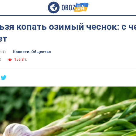
ьзя копать озимый чеснок: с ч
ет
ент
Новости. Общество
0
156,8 т.