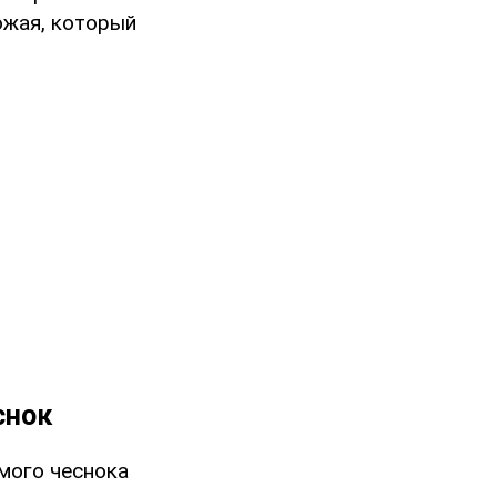
ожая, который
снок
мого чеснока