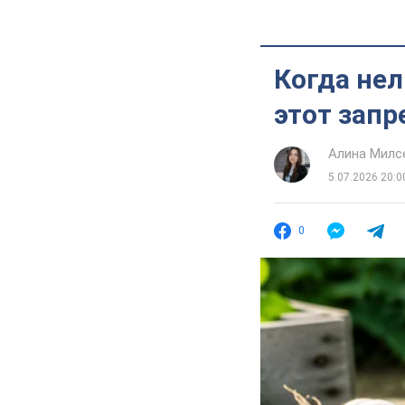
Когда нел
этот запр
Алина Милс
5.07.2026 20:0
0