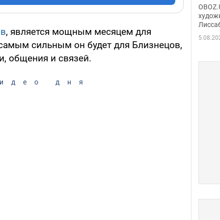
Аллы
OBOZ.U
сына
худож
Лисса
Порт
ов
, является мощным месяцем для
деть
5.08.20
 самым сильным он будет для Близнецов,
и, общения и связей.
идео дня