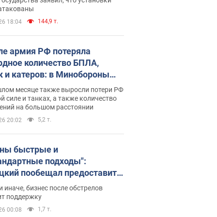
 атакованы
144,9 т.
26 18:04
ле армия РФ потеряла
рдное количество БПЛА,
к и катеров: в Минобороны
родовали статистику
шлом месяце также выросли потери РФ
й силе и танках, а также количество
ений на большом расстоянии
5,2 т.
26 20:02
ны быстрые и
андартные подходы":
цкий пообещал предоставить
есу приоритетный доступ к
и иначе, бизнес после обстрелов
щимся складским
ит поддержку
ещениям
1,7 т.
26 00:08