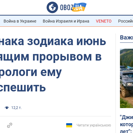
Война в Украине
Война Израиля и Ирана
VENETO
Россий
Важ
нака зодиака июнь
оящим прорывом в
трологи ему
 спешить
12,2 т.
"Джи
кото
Читати українською
лет":