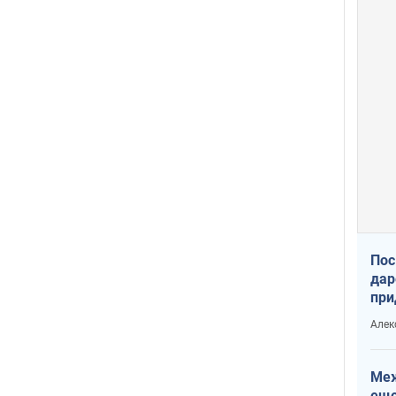
Пос
дар
при
Укр
Алек
Меж
еще