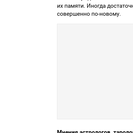
их памяти. Иногда достаточ
совершенно по-новому.
Мнения астрологов, тароло