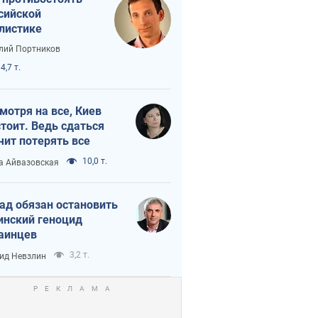
сийской
листике
лий Портников
4,7 т.
мотря на все, Киев
тоит. Ведь сдаться
чит потерять все
10,0 т.
а Айвазовская
ад обязан остановить
инский геноцид
аинцев
3,2 т.
ид Невзлин