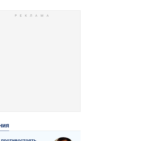
ения
 противостоять