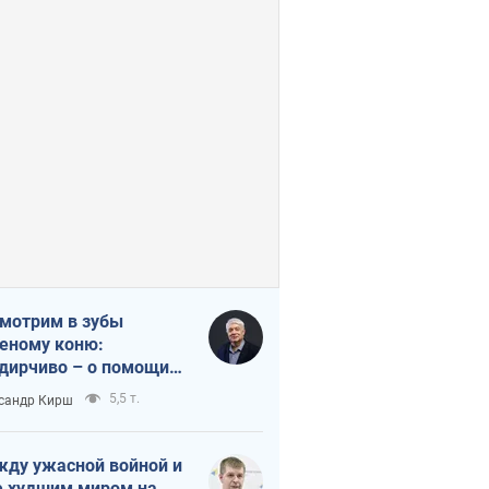
мотрим в зубы
еному коню:
дирчиво – о помощи
аине
5,5 т.
сандр Кирш
ду ужасной войной и
 худшим миром на