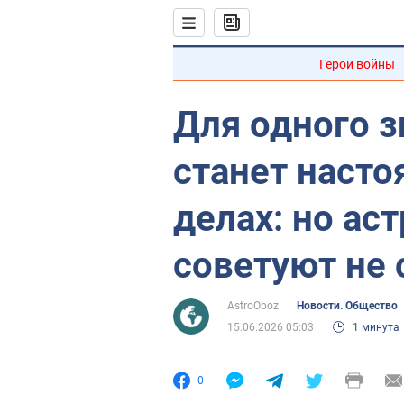
Герои войны
Для одного з
станет наст
делах: но ас
советуют не
AstroOboz
Новости. Общество
15.06.2026 05:03
1 минута
0