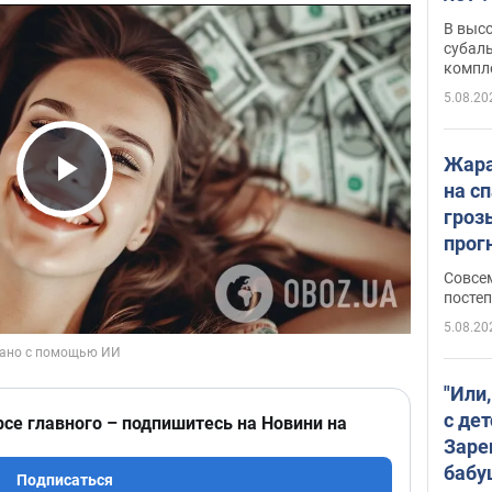
В выс
субаль
компл
протяж
5.08.20
Жара
на с
Play Video
гроз
прогн
ожид
Совсе
пого
постеп
5.08.20
"Или
с дет
рсе главного – подпишитесь на Новини на
Заре
бабу
Подписаться