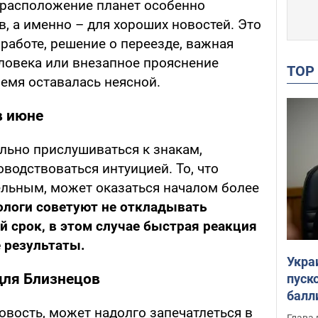
у расположение планет особенно
, а именно – для хороших новостей. Это
работе, решение о переезде, важная
ловека или внезапное прояснение
TO
ремя оставалась неясной.
в июне
льно прислушиваться к знакам,
водствоваться интуицией. То, что
ельным, может оказаться началом более
ологи советуют не откладывать
 срок, в этом случае быстрая реакция
 результаты.
Укра
для Близнецов
пуск
балл
овость, может надолго запечатлеться в
пров
Глава 