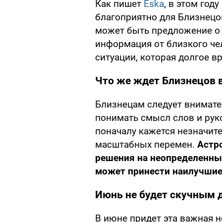
Как пишет
Eska
, в этом год
благоприятно для Близнецов
может быть предложение о 
информация от близкого че
ситуации, которая долгое в
Что же ждет Близнецов 
Близнецам следует внимате
понимать смысл слов и руко
поначалу кажется незначит
масштабных перемен.
Астр
решения на неопределенный
может принести наилучшие
Июнь не будет скучным 
В июне придет эта важная н