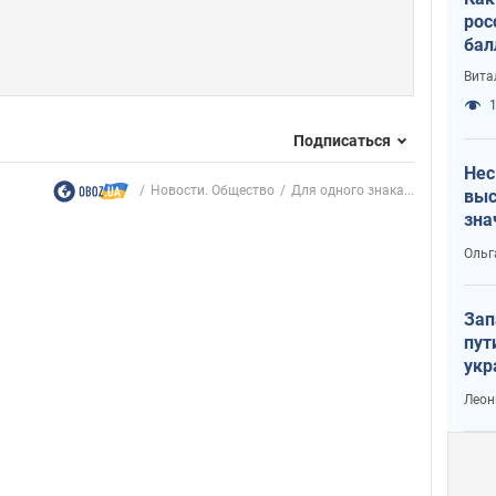
рос
бал
Вита
1
Подписаться
Нес
Новости. Общество
Для одного знака...
выс
зна
Ольг
Зап
пут
укр
Леон