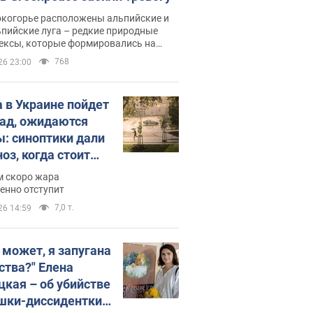
окогорье расположены альпийские и
пийские луга – редкие природные
ексы, которые формировались на
ении сотен лет
768
26 23:00
 в Украине пойдет
пад, ожидаются
ы: синоптики дали
оз, когда стоит
ать изменения
м скоро жара
ды
енно отступит
7,0 т.
26 14:59
, может, я запугана
ства?" Елена
цкая – об убийстве
шки-диссидентки