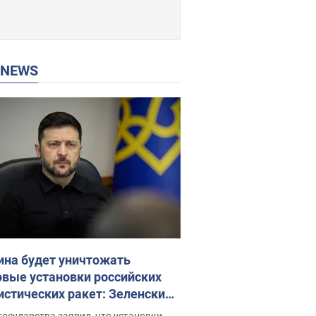
P NEWS
ина будет уничтожать
овые установки российских
истических ракет: Зеленский
ел заседание СНБО
государства заявил, что установки