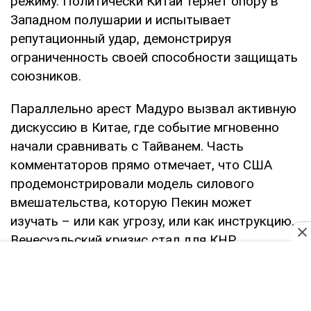
режиму. Политически Китай теряет опору в
Западном полушарии и испытывает
репутационный удар, демонстрируя
ограниченность своей способности защищать
союзников.
Параллельно арест Мадуро вызвал активную
дискуссию в Китае, где событие мгновенно
начали сравнивать с Тайванем. Часть
комментаторов прямо отмечает, что США
продемонстрировали модель силового
вмешательства, которую Пекин может
изучать – или как угрозу, или как инструкцию.
Венесуэльский кризис стал для КНР
политическим кейсом, как быстро можно
сменить режим, если совместить военную
силу и политические договоренности.